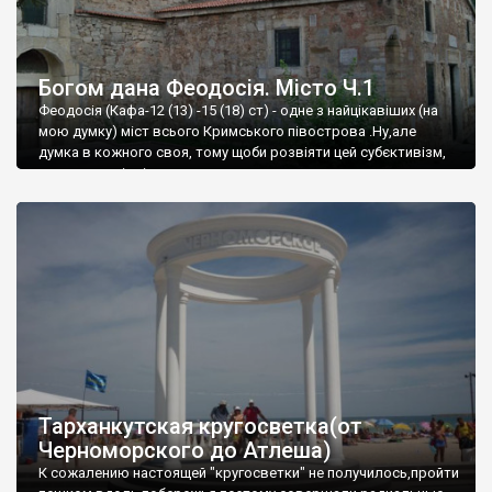
Богом дана Феодосія. Місто Ч.1
Феодосія (Кафа-12 (13) -15 (18) ст) - одне з найцікавіших (на
мою думку) міст всього Кримського півострова .Ну,але
думка в кожного своя, тому щоби розвіяти цей субєктивізм,
запрошую відвідати це
Тарханкутская кругосветка(от
Черноморского до Атлеша)
К сожалению настоящей "кругосветки" не получилось,пройти