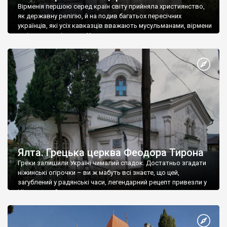
Вірменія першою серед країн світу прийняла християнство,
як державну релігію, й на подив багатьох пересічних
українців, які усіх кавказців вважають мусульманами, вірмени
є відданими вірянами Христа
Ялта. Грецька церква Феодора Тирона
Греки залишили Україні чималий спадок. Достатньо згадати
ніжинські огірочки – ви ж мабуть всі знаєте, що цей,
загублений у радянські часи, легендарний рецепт привезли у
Ніжин греки?