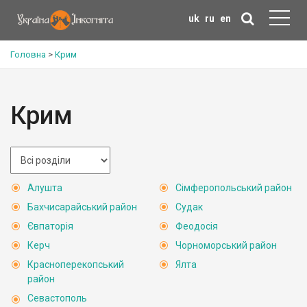
uk
ru
en
Головна
>
Крим
Крим
Алушта
Сімферопольський район
Бахчисарайський район
Судак
Євпаторія
Феодосія
Керч
Чорноморський район
Красноперекопський
Ялта
район
Севастополь