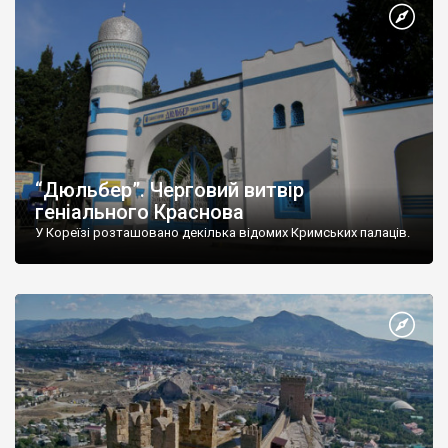
“Дюльбер”. Черговий витвір
геніального Краснова
У Кореїзі розташовано декілька відомих Кримських палаців.