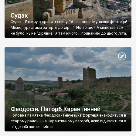
Судак
Судак... Вже чую крики в спину: "Ааа, попса! Муляжна фортеця!
Місце,туристами затерте до дір!..." Но то шо? А мене ще там
не було, ну не "дірявив" я там нічого... принаймні до цього літа.
Феодосія. Пагорб Карантинний
Головна памятка Феодосії - Генуезька фортеця знаходиться в
старому районі - на Карантинному пагорбі, який підноситься в
південній частині міста.