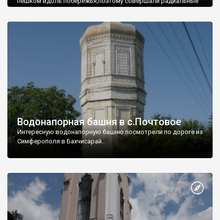
пешком вдоль побережья,поэтому совершали радиальные
вылазки из Оленевки.
Водонапорная башня в с.Почтовое
Интересную водонапорную башню посмотрели по дороге из
Симферополя в Бахчисарай.