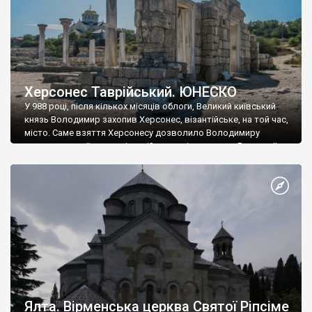
Херсонес Таврійський. ЮНЕСКО
У 988 році, після кількох місяців облоги, Великий київський
князь Володимир захопив Херсонес, візантійське, на той час,
місто. Саме взяття Херсонесу дозволило Володимиру
диктувати свої умови візантійському імператору Василю ІІ, та
одружитися з його дочкою Ганною. Цього ж року, в
Херсонесі Володимир-язичник, став Василем-християнином.
А потім було Хрещення Русі. На честь Херсонесу Таврійського
названо місто […]
Ялта. Вірменська церква Святої Ріпсіме