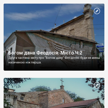
Богом дана Феодосія. Місто Ч.2
Друга частина звіту про "Богом дану" Феодосію буде не менш
насиченою ніж перша.