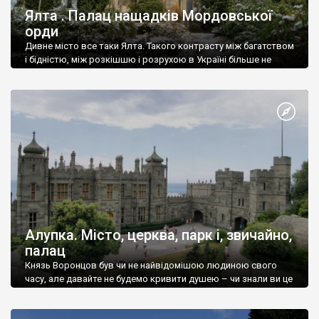
Ялта . Палац нащадків Мордовської
орди
Дивне місто все таки Ялта. Такого контрасту між багатством
і бідністю, між розкішшю і розрухою в Україні більше не
знайдеш.
Алупка. Місто, церква, парк і, звичайно,
палац
Князь Воронцов був чи не найвідомішою людиною свого
часу, але давайте не будемо кривити душею – чи знали ви це
прізвище до відвідин Алупки? Мабуть все таки ні.