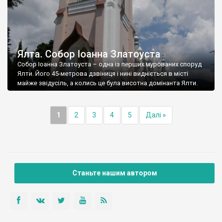
Ялта. Собор Іоанна Златоуста
Собор Іоанна Златоуста – одна із перших мурованих споруд
Ялти. Його 45-метрова дзвіниця і нині видніється в місті
майже звідусіль, а колись це була висотна домінанта Ялти.
1
2
3
4
5
Далі »
Станьте нашим автором