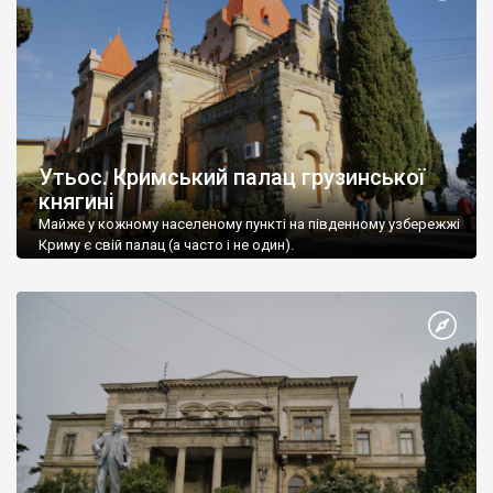
Утьос. Кримський палац грузинської
княгині
Майже у кожному населеному пункті на південному узбережжі
Криму є свій палац (а часто і не один).