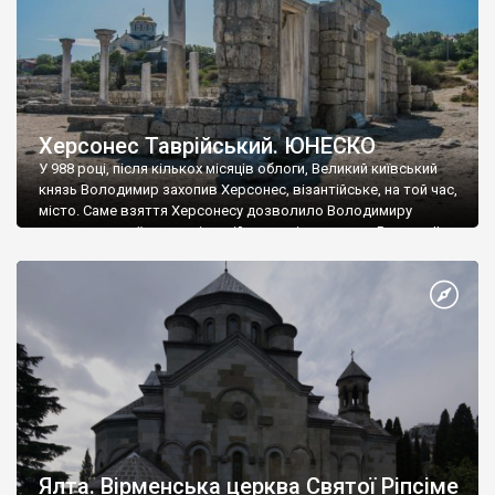
Херсонес Таврійський. ЮНЕСКО
У 988 році, після кількох місяців облоги, Великий київський
князь Володимир захопив Херсонес, візантійське, на той час,
місто. Саме взяття Херсонесу дозволило Володимиру
диктувати свої умови візантійському імператору Василю ІІ, та
одружитися з його дочкою Ганною. Цього ж року, в
Херсонесі Володимир-язичник, став Василем-християнином.
А потім було Хрещення Русі. На честь Херсонесу Таврійського
названо місто […]
Ялта. Вірменська церква Святої Ріпсіме