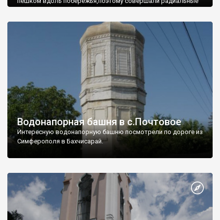
пешком вдоль побережья,поэтому совершали радиальные
вылазки из Оленевки.
Водонапорная башня в с.Почтовое
Интересную водонапорную башню посмотрели по дороге из
Симферополя в Бахчисарай.