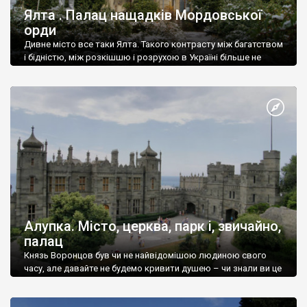
Ялта . Палац нащадків Мордовської
орди
Дивне місто все таки Ялта. Такого контрасту між багатством
і бідністю, між розкішшю і розрухою в Україні більше не
знайдеш.
Алупка. Місто, церква, парк і, звичайно,
палац
Князь Воронцов був чи не найвідомішою людиною свого
часу, але давайте не будемо кривити душею – чи знали ви це
прізвище до відвідин Алупки? Мабуть все таки ні.