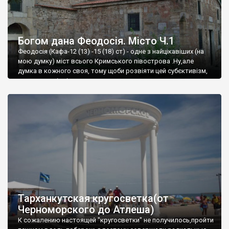
Богом дана Феодосія. Місто Ч.1
Феодосія (Кафа-12 (13) -15 (18) ст) - одне з найцікавіших (на
мою думку) міст всього Кримського півострова .Ну,але
думка в кожного своя, тому щоби розвіяти цей субєктивізм,
запрошую відвідати це
Тарханкутская кругосветка(от
Черноморского до Атлеша)
К сожалению настоящей "кругосветки" не получилось,пройти