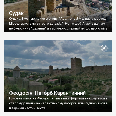
Судак
Судак... Вже чую крики в спину: "Ааа, попса! Муляжна фортеця!
Місце,туристами затерте до дір!..." Но то шо? А мене ще там
не було, ну не "дірявив" я там нічого... принаймні до цього літа.
Феодосія. Пагорб Карантинний
Головна памятка Феодосії - Генуезька фортеця знаходиться в
старому районі - на Карантинному пагорбі, який підноситься в
південній частині міста.