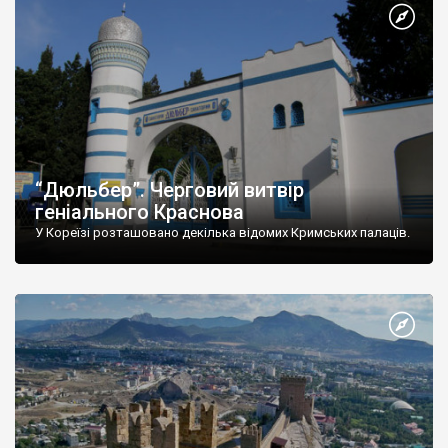
“Дюльбер”. Черговий витвір
геніального Краснова
У Кореїзі розташовано декілька відомих Кримських палаців.