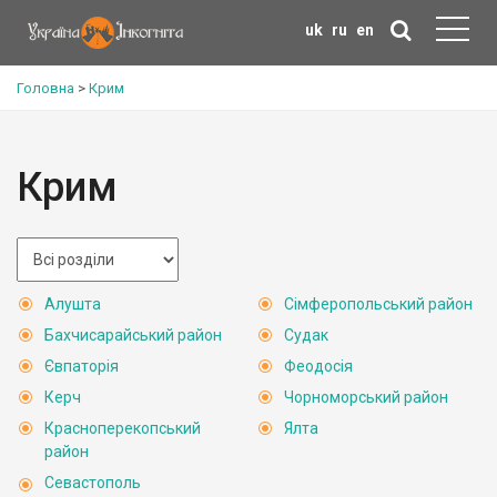
uk
ru
en
Головна
>
Крим
Крим
Алушта
Сімферопольський район
Бахчисарайський район
Судак
Євпаторія
Феодосія
Керч
Чорноморський район
Красноперекопський
Ялта
район
Севастополь