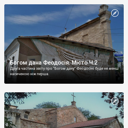
Богом дана Феодосія. Місто Ч.2
Друга частина звіту про "Богом дану" Феодосію буде не менш
насиченою ніж перша.