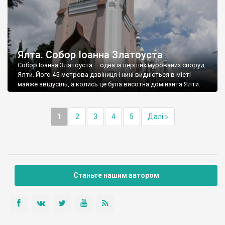
Ялта. Собор Іоанна Златоуста
Собор Іоанна Златоуста – одна із перших мурованих споруд
Ялти. Його 45-метрова дзвіниця і нині видніється в місті
майже звідусіль, а колись це була висотна домінанта Ялти.
1
2
3
4
5
Далі »
Станьте нашим автором