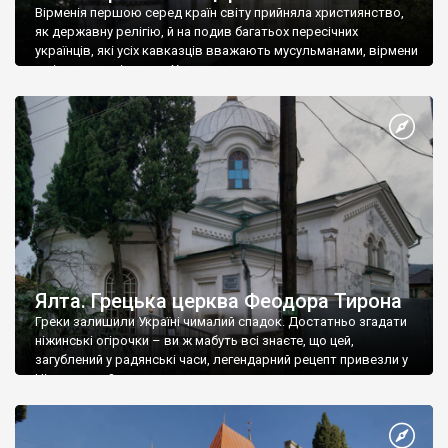
Вірменія першою серед країн світу прийняла християнство,
як державну релігію, й на подив багатьох пересічних
українців, які усіх кавказців вважають мусульманами, вірмени
є відданими вірянами Христа
Ялта. Грецька церква Феодора Тирона
Греки залишили Україні чималий спадок. Достатньо згадати
ніжинські огірочки – ви ж мабуть всі знаєте, що цей,
загублений у радянські часи, легендарний рецепт привезли у
Ніжин греки?