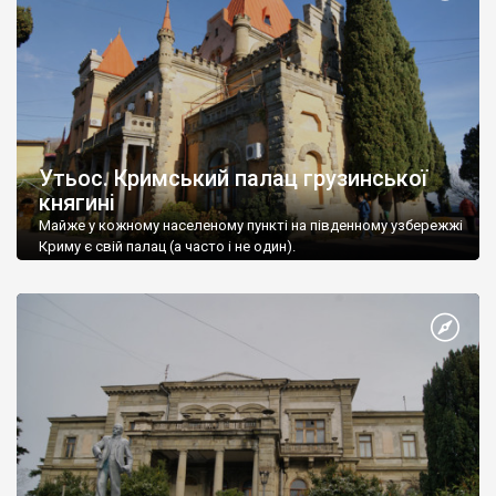
Утьос. Кримський палац грузинської
княгині
Майже у кожному населеному пункті на південному узбережжі
Криму є свій палац (а часто і не один).