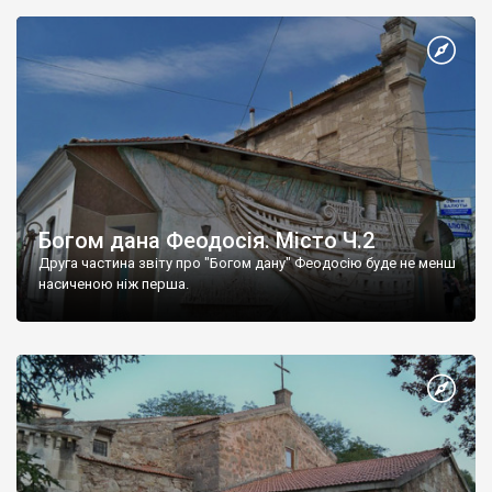
Богом дана Феодосія. Місто Ч.2
Друга частина звіту про "Богом дану" Феодосію буде не менш
насиченою ніж перша.