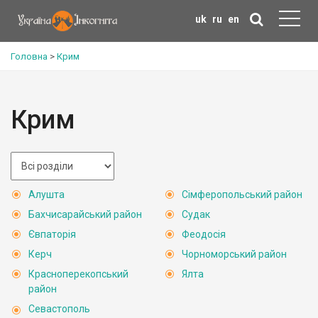
uk
ru
en
Головна
>
Крим
Крим
Алушта
Сімферопольський район
Бахчисарайський район
Судак
Євпаторія
Феодосія
Керч
Чорноморський район
Красноперекопський
Ялта
район
Севастополь