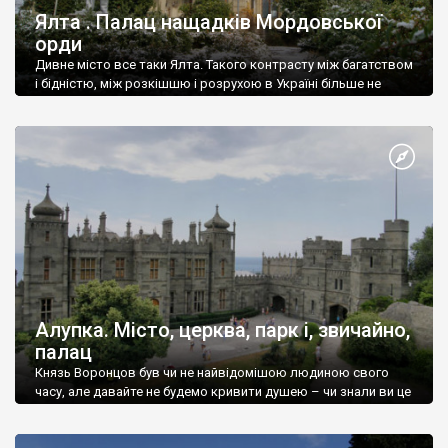
Ялта . Палац нащадків Мордовської
орди
Дивне місто все таки Ялта. Такого контрасту між багатством
і бідністю, між розкішшю і розрухою в Україні більше не
знайдеш.
Алупка. Місто, церква, парк і, звичайно,
палац
Князь Воронцов був чи не найвідомішою людиною свого
часу, але давайте не будемо кривити душею – чи знали ви це
прізвище до відвідин Алупки? Мабуть все таки ні.