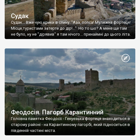
Судак
Судак... Вже чую крики в спину: "Ааа, попса! Муляжна фортеця!
Місце,туристами затерте до дір!..." Но то шо? А мене ще там
не було, ну не "дірявив" я там нічого... принаймні до цього літа.
Феодосія. Пагорб Карантинний
Головна памятка Феодосії - Генуезька фортеця знаходиться в
старому районі - на Карантинному пагорбі, який підноситься в
південній частині міста.