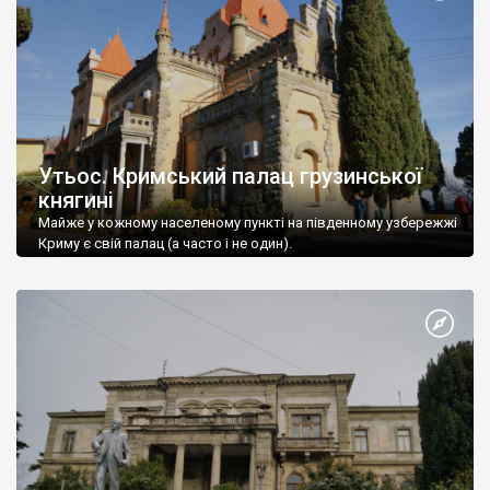
Утьос. Кримський палац грузинської
княгині
Майже у кожному населеному пункті на південному узбережжі
Криму є свій палац (а часто і не один).