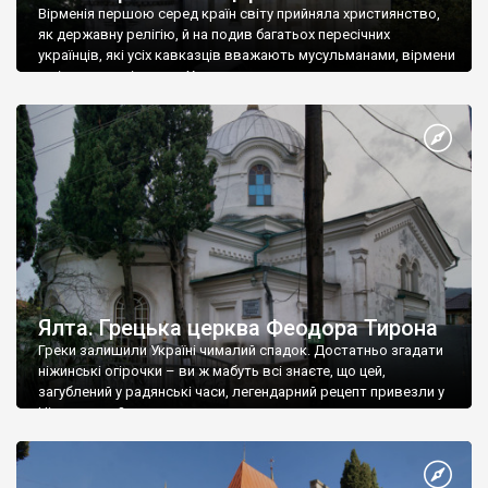
Вірменія першою серед країн світу прийняла християнство,
як державну релігію, й на подив багатьох пересічних
українців, які усіх кавказців вважають мусульманами, вірмени
є відданими вірянами Христа
Ялта. Грецька церква Феодора Тирона
Греки залишили Україні чималий спадок. Достатньо згадати
ніжинські огірочки – ви ж мабуть всі знаєте, що цей,
загублений у радянські часи, легендарний рецепт привезли у
Ніжин греки?