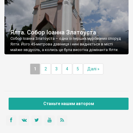
Ялта. Собор Іоанна Златоуста
Собор Іоанна Златоуста – одна із перших мурованих споруд
Ялти. Його 45-метрова дзвіниця і нині видніється в місті
майже звідусіль, а колись це була висотна домінанта Ялти.
1
2
3
4
5
Далі »
Станьте нашим автором