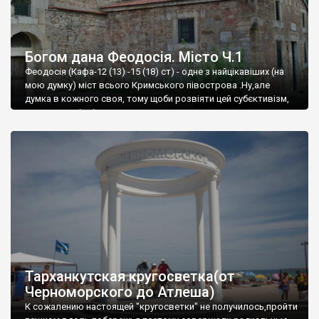
Богом дана Феодосія. Місто Ч.1
Феодосія (Кафа-12 (13) -15 (18) ст) - одне з найцікавіших (на
мою думку) міст всього Кримського півострова .Ну,але
думка в кожного своя, тому щоби розвіяти цей субєктивізм,
запрошую відвідати це
Тарханкутская кругосветка(от
Черноморского до Атлеша)
К сожалению настоящей "кругосветки" не получилось,пройти