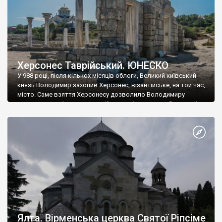
Херсонес Таврійський. ЮНЕСКО
У 988 році, після кількох місяців облоги, Великий київський
князь Володимир захопив Херсонес, візантійське, на той час,
місто. Саме взяття Херсонесу дозволило Володимиру
диктувати свої умови візантійському імператору Василю ІІ, та
одружитися з його дочкою Ганною. Цього ж року, в
Херсонесі Володимир-язичник, став Василем-християнином.
А потім було Хрещення Русі. На честь Херсонесу Таврійського
названо місто […]
Ялта. Вірменська церква Святої Ріпсіме