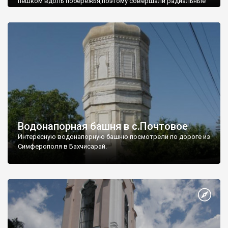
пешком вдоль побережья,поэтому совершали радиальные
вылазки из Оленевки.
Водонапорная башня в с.Почтовое
Интересную водонапорную башню посмотрели по дороге из
Симферополя в Бахчисарай.