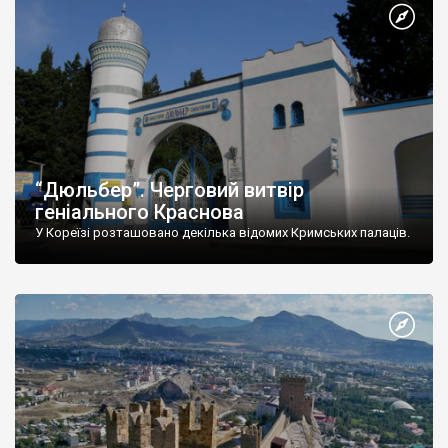
“Дюльбер”. Черговий витвір
геніального Краснова
У Кореїзі розташовано декілька відомих Кримських палаців.