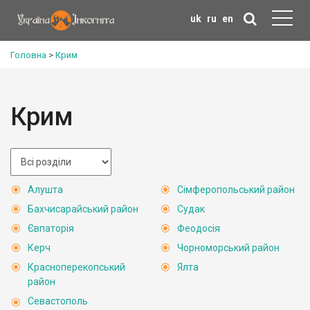
uk
ru
en
Головна
>
Крим
Крим
Алушта
Сімферопольський район
Бахчисарайський район
Судак
Євпаторія
Феодосія
Керч
Чорноморський район
Красноперекопський
Ялта
район
Севастополь