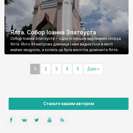
Ялта. Собор Іоанна Златоуста
Собор Іоанна Златоуста – одна із перших мурованих споруд
Ялти. Його 45-метрова дзвіниця і нині видніється в місті
майже звідусіль, а колись це була висотна домінанта Ялти.
1
2
3
4
5
Далі »
Станьте нашим автором