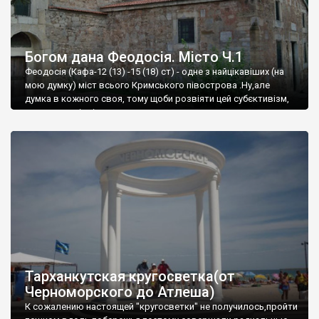
Богом дана Феодосія. Місто Ч.1
Феодосія (Кафа-12 (13) -15 (18) ст) - одне з найцікавіших (на
мою думку) міст всього Кримського півострова .Ну,але
думка в кожного своя, тому щоби розвіяти цей субєктивізм,
запрошую відвідати це
Тарханкутская кругосветка(от
Черноморского до Атлеша)
К сожалению настоящей "кругосветки" не получилось,пройти