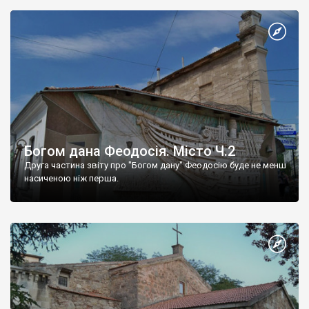
Богом дана Феодосія. Місто Ч.2
Друга частина звіту про "Богом дану" Феодосію буде не менш
насиченою ніж перша.