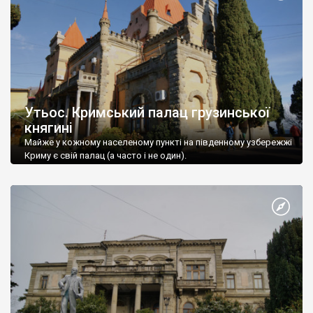
Утьос. Кримський палац грузинської
княгині
Майже у кожному населеному пункті на південному узбережжі
Криму є свій палац (а часто і не один).