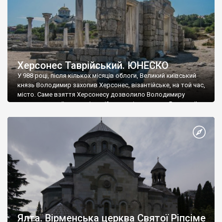
Херсонес Таврійський. ЮНЕСКО
У 988 році, після кількох місяців облоги, Великий київський
князь Володимир захопив Херсонес, візантійське, на той час,
місто. Саме взяття Херсонесу дозволило Володимиру
диктувати свої умови візантійському імператору Василю ІІ, та
одружитися з його дочкою Ганною. Цього ж року, в
Херсонесі Володимир-язичник, став Василем-християнином.
А потім було Хрещення Русі. На честь Херсонесу Таврійського
названо місто […]
Ялта. Вірменська церква Святої Ріпсіме