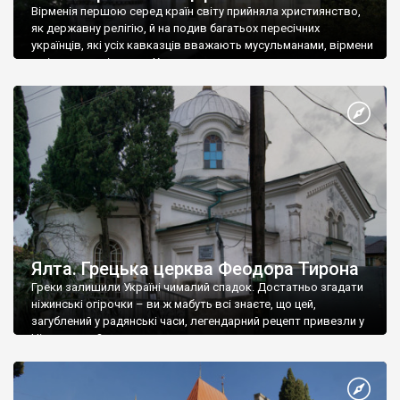
Вірменія першою серед країн світу прийняла християнство,
як державну релігію, й на подив багатьох пересічних
українців, які усіх кавказців вважають мусульманами, вірмени
є відданими вірянами Христа
Ялта. Грецька церква Феодора Тирона
Греки залишили Україні чималий спадок. Достатньо згадати
ніжинські огірочки – ви ж мабуть всі знаєте, що цей,
загублений у радянські часи, легендарний рецепт привезли у
Ніжин греки?