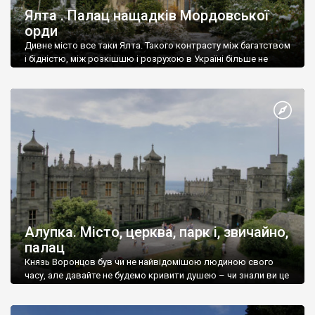
Ялта . Палац нащадків Мордовської
орди
Дивне місто все таки Ялта. Такого контрасту між багатством
і бідністю, між розкішшю і розрухою в Україні більше не
знайдеш.
Алупка. Місто, церква, парк і, звичайно,
палац
Князь Воронцов був чи не найвідомішою людиною свого
часу, але давайте не будемо кривити душею – чи знали ви це
прізвище до відвідин Алупки? Мабуть все таки ні.