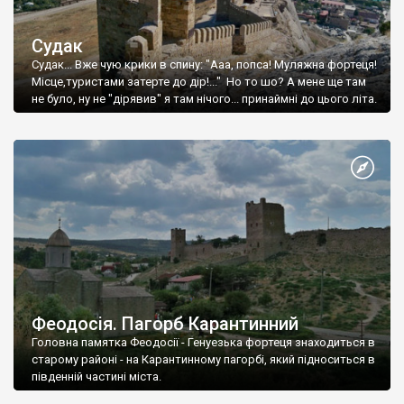
Судак
Судак... Вже чую крики в спину: "Ааа, попса! Муляжна фортеця!
Місце,туристами затерте до дір!..." Но то шо? А мене ще там
не було, ну не "дірявив" я там нічого... принаймні до цього літа.
Феодосія. Пагорб Карантинний
Головна памятка Феодосії - Генуезька фортеця знаходиться в
старому районі - на Карантинному пагорбі, який підноситься в
південній частині міста.