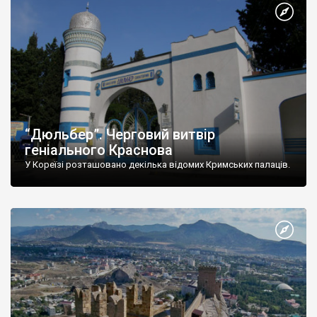
“Дюльбер”. Черговий витвір
геніального Краснова
У Кореїзі розташовано декілька відомих Кримських палаців.