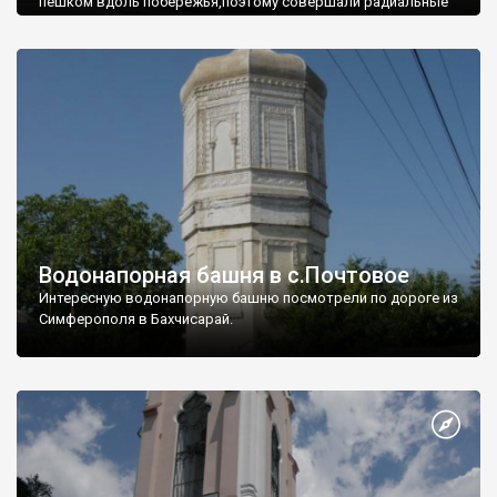
пешком вдоль побережья,поэтому совершали радиальные
вылазки из Оленевки.
Водонапорная башня в с.Почтовое
Интересную водонапорную башню посмотрели по дороге из
Симферополя в Бахчисарай.