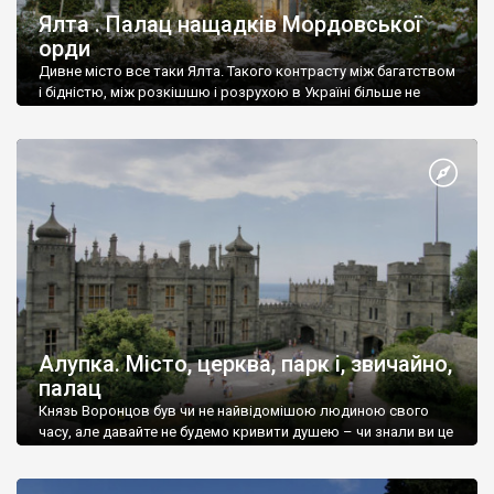
Ялта . Палац нащадків Мордовської
орди
Дивне місто все таки Ялта. Такого контрасту між багатством
і бідністю, між розкішшю і розрухою в Україні більше не
знайдеш.
Алупка. Місто, церква, парк і, звичайно,
палац
Князь Воронцов був чи не найвідомішою людиною свого
часу, але давайте не будемо кривити душею – чи знали ви це
прізвище до відвідин Алупки? Мабуть все таки ні.