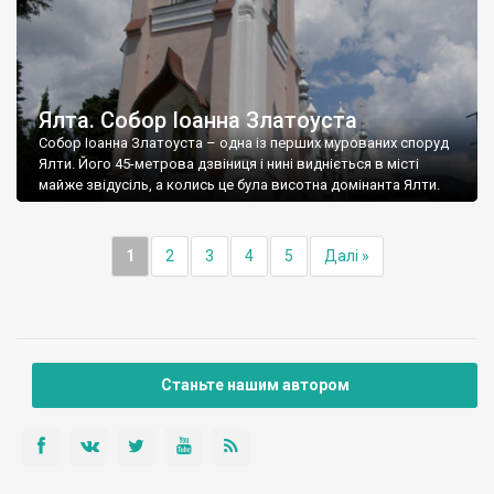
Ялта. Собор Іоанна Златоуста
Собор Іоанна Златоуста – одна із перших мурованих споруд
Ялти. Його 45-метрова дзвіниця і нині видніється в місті
майже звідусіль, а колись це була висотна домінанта Ялти.
1
2
3
4
5
Далі »
Станьте нашим автором