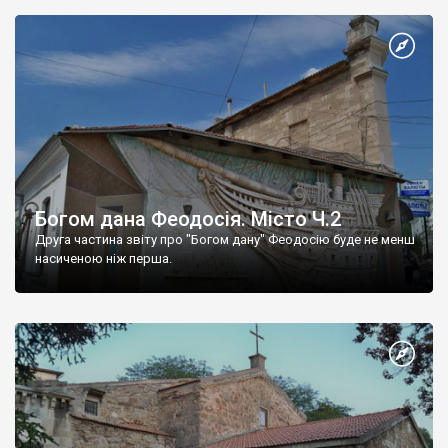
Богом дана Феодосія. Місто Ч.2
Друга частина звіту про "Богом дану" Феодосію буде не менш
насиченою ніж перша.