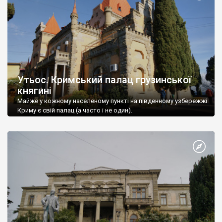
Утьос. Кримський палац грузинської
княгині
Майже у кожному населеному пункті на південному узбережжі
Криму є свій палац (а часто і не один).