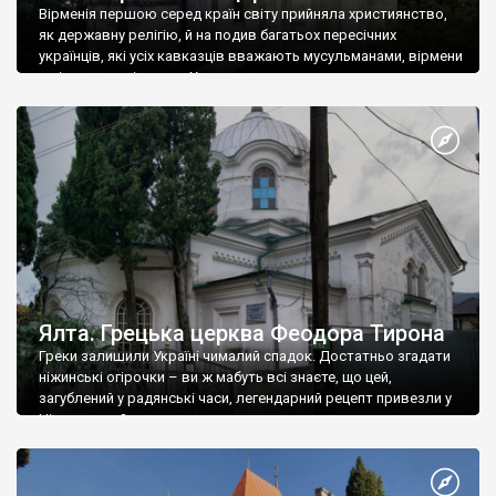
Вірменія першою серед країн світу прийняла християнство,
як державну релігію, й на подив багатьох пересічних
українців, які усіх кавказців вважають мусульманами, вірмени
є відданими вірянами Христа
Ялта. Грецька церква Феодора Тирона
Греки залишили Україні чималий спадок. Достатньо згадати
ніжинські огірочки – ви ж мабуть всі знаєте, що цей,
загублений у радянські часи, легендарний рецепт привезли у
Ніжин греки?