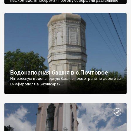
пешком вдоль побережья,поэтому совершали радиальные
вылазки из Оленевки.
Водонапорная башня в с.Почтовое
Интересную водонапорную башню посмотрели по дороге из
Симферополя в Бахчисарай.