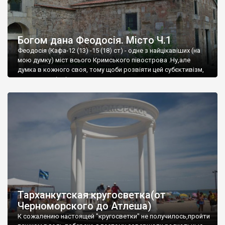
Богом дана Феодосія. Місто Ч.1
Феодосія (Кафа-12 (13) -15 (18) ст) - одне з найцікавіших (на
мою думку) міст всього Кримського півострова .Ну,але
думка в кожного своя, тому щоби розвіяти цей субєктивізм,
запрошую відвідати це
Тарханкутская кругосветка(от
Черноморского до Атлеша)
К сожалению настоящей "кругосветки" не получилось,пройти