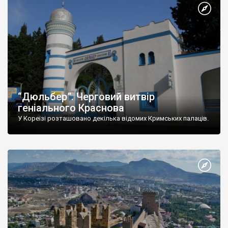
“Дюльбер”. Черговий витвір
геніального Краснова
У Кореїзі розташовано декілька відомих Кримських палаців.