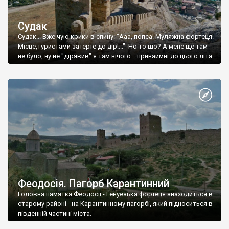
Судак
Судак... Вже чую крики в спину: "Ааа, попса! Муляжна фортеця!
Місце,туристами затерте до дір!..." Но то шо? А мене ще там
не було, ну не "дірявив" я там нічого... принаймні до цього літа.
Феодосія. Пагорб Карантинний
Головна памятка Феодосії - Генуезька фортеця знаходиться в
старому районі - на Карантинному пагорбі, який підноситься в
південній частині міста.