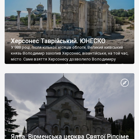
Херсонес Таврійський. ЮНЕСКО
У 988 році, після кількох місяців облоги, Великий київський
князь Володимир захопив Херсонес, візантійське, на той час,
місто. Саме взяття Херсонесу дозволило Володимиру
диктувати свої умови візантійському імператору Василю ІІ, та
одружитися з його дочкою Ганною. Цього ж року, в
Херсонесі Володимир-язичник, став Василем-християнином.
А потім було Хрещення Русі. На честь Херсонесу Таврійського
названо місто […]
Ялта. Вірменська церква Святої Ріпсіме