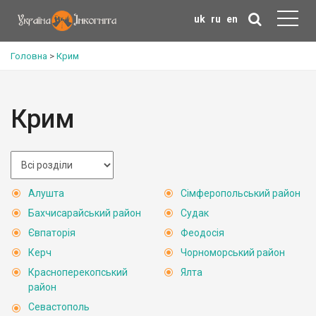
uk
ru
en
Головна
>
Крим
Крим
Алушта
Сімферопольський район
Бахчисарайський район
Судак
Євпаторія
Феодосія
Керч
Чорноморський район
Красноперекопський
Ялта
район
Севастополь