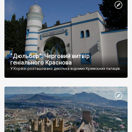
“Дюльбер”. Черговий витвір
геніального Краснова
У Кореїзі розташовано декілька відомих Кримських палаців.