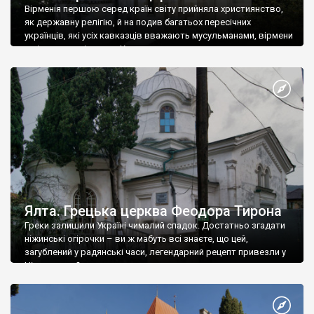
Вірменія першою серед країн світу прийняла християнство,
як державну релігію, й на подив багатьох пересічних
українців, які усіх кавказців вважають мусульманами, вірмени
є відданими вірянами Христа
Ялта. Грецька церква Феодора Тирона
Греки залишили Україні чималий спадок. Достатньо згадати
ніжинські огірочки – ви ж мабуть всі знаєте, що цей,
загублений у радянські часи, легендарний рецепт привезли у
Ніжин греки?