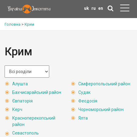
uk
ru
en
Головна
>
Крим
Крим
Алушта
Сімферопольський район
Бахчисарайський район
Судак
Євпаторія
Феодосія
Керч
Чорноморський район
Красноперекопський
Ялта
район
Севастополь