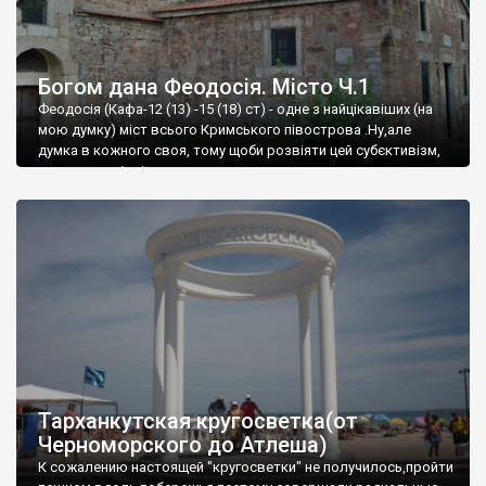
Богом дана Феодосія. Місто Ч.1
Феодосія (Кафа-12 (13) -15 (18) ст) - одне з найцікавіших (на
мою думку) міст всього Кримського півострова .Ну,але
думка в кожного своя, тому щоби розвіяти цей субєктивізм,
запрошую відвідати це
Тарханкутская кругосветка(от
Черноморского до Атлеша)
К сожалению настоящей "кругосветки" не получилось,пройти