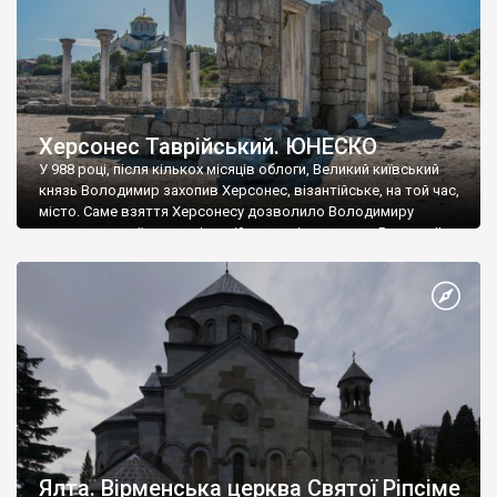
Херсонес Таврійський. ЮНЕСКО
У 988 році, після кількох місяців облоги, Великий київський
князь Володимир захопив Херсонес, візантійське, на той час,
місто. Саме взяття Херсонесу дозволило Володимиру
диктувати свої умови візантійському імператору Василю ІІ, та
одружитися з його дочкою Ганною. Цього ж року, в
Херсонесі Володимир-язичник, став Василем-християнином.
А потім було Хрещення Русі. На честь Херсонесу Таврійського
названо місто […]
Ялта. Вірменська церква Святої Ріпсіме