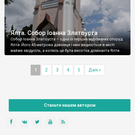
Ялта. Собор Іоанна Златоуста
Собор Іоанна Златоуста – одна із перших мурованих споруд
Ялти. Його 45-метрова дзвіниця і нині видніється в місті
майже звідусіль, а колись це була висотна домінанта Ялти.
1
2
3
4
5
Далі »
Станьте нашим автором