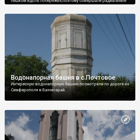
пешком вдоль побережья,поэтому совершали радиальные
вылазки из Оленевки.
Водонапорная башня в с.Почтовое
Интересную водонапорную башню посмотрели по дороге из
Симферополя в Бахчисарай.