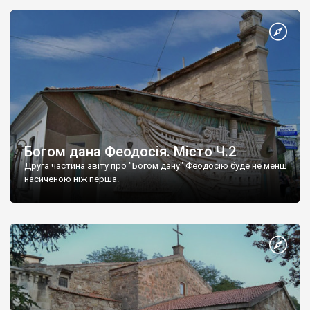
Богом дана Феодосія. Місто Ч.2
Друга частина звіту про "Богом дану" Феодосію буде не менш
насиченою ніж перша.