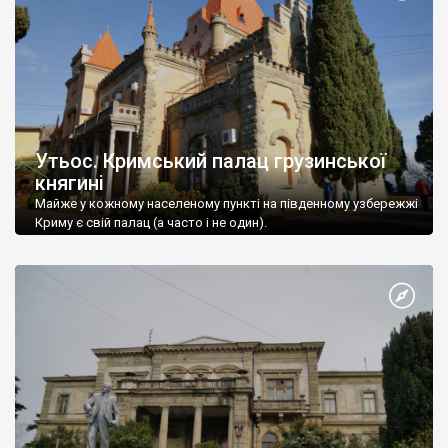
Утьос. Кримський палац грузинської
княгині
Майже у кожному населеному пункті на південному узбережжі
Криму є свій палац (а часто і не один).