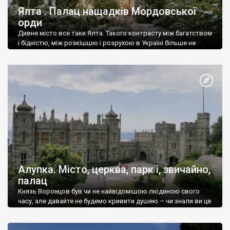
Ялта . Палац нащадків Мордовської
орди
Дивне місто все таки Ялта. Такого контрасту між багатством
і бідністю, між розкішшю і розрухою в Україні більше не
знайдеш.
Алупка. Місто, церква, парк і, звичайно,
палац
Князь Воронцов був чи не найвідомішою людиною свого
часу, але давайте не будемо кривити душею – чи знали ви це
прізвище до відвідин Алупки? Мабуть все таки ні.