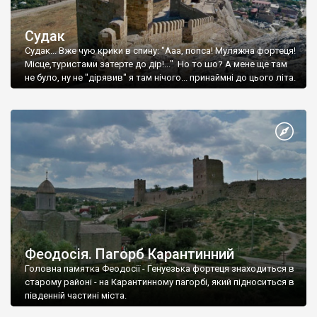
Судак
Судак... Вже чую крики в спину: "Ааа, попса! Муляжна фортеця!
Місце,туристами затерте до дір!..." Но то шо? А мене ще там
не було, ну не "дірявив" я там нічого... принаймні до цього літа.
Феодосія. Пагорб Карантинний
Головна памятка Феодосії - Генуезька фортеця знаходиться в
старому районі - на Карантинному пагорбі, який підноситься в
південній частині міста.