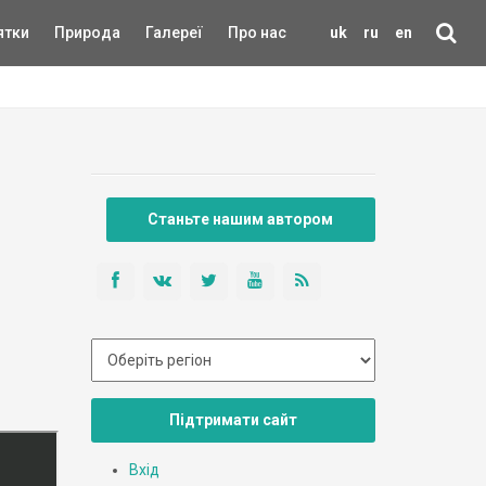
ятки
Природа
Галереї
Про нас
uk
ru
en
Станьте нашим автором
Підтримати сайт
Вхід