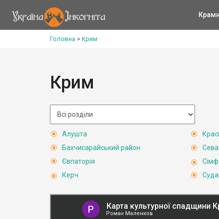
Крам
Головна
>
Крим
Крим
Алушта
Крас
Бахчисарайський район
Сева
Євпаторія
Сімф
Керч
Суда