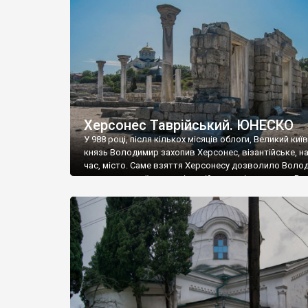
музею «Новгородський музей-заповідник» сотні арт
візантійської доби. Раритети викрадені з фондів об’
культурної спадщини ЮНЕСКО «Херсонеса Таврійсько
Офіційно – на виставку «Золото Візантії», але експер
влада в Україні вважають це лише […]
Херсонес Таврійський. ЮНЕСКО
У 988 році, після кількох місяців облоги, Великий киї
князь Володимир захопив Херсонес, візантійське, на
час, місто. Саме взяття Херсонесу дозволило Воло
диктувати свої умови візантійському імператору Вас
та одружитися з його дочкою Ганною. Цього ж року,
Херсонесі Володимир-язичник, став Василем-
християнином. А потім було Хрещення Русі. На честь
Херсонесу Таврійського названо місто […]