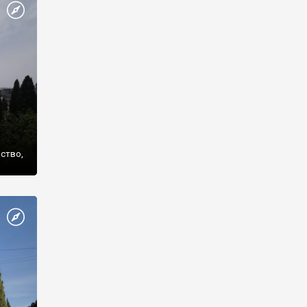
же
нство,