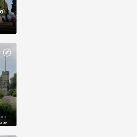
ої
ого
и ви