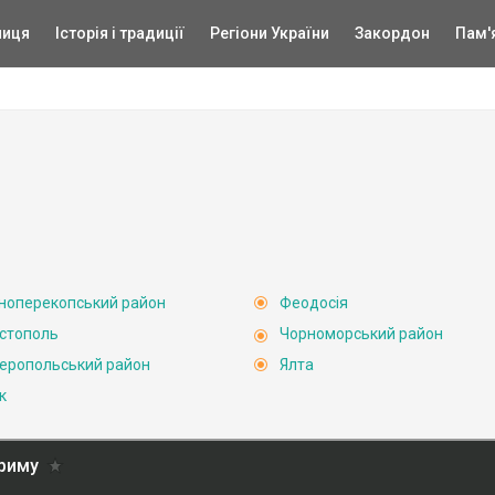
ниця
Історія і традиції
Регіони України
Закордон
Пам'
ноперекопський район
Феодосія
стополь
Чорноморський район
еропольський район
Ялта
к