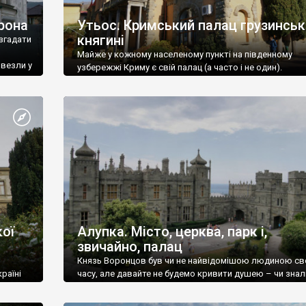
рона
Утьос. Кримський палац грузинськ
княгині
згадати
Майже у кожному населеному пункті на південному
ивезли у
узбережжі Криму є свій палац (а часто і не один).
ої
Алупка. Місто, церква, парк і,
звичайно, палац
Князь Воронцов був чи не найвідомішою людиною св
раїні
часу, але давайте не будемо кривити душею – чи знал
це прізвище до відвідин Алупки? Мабуть все таки ні.