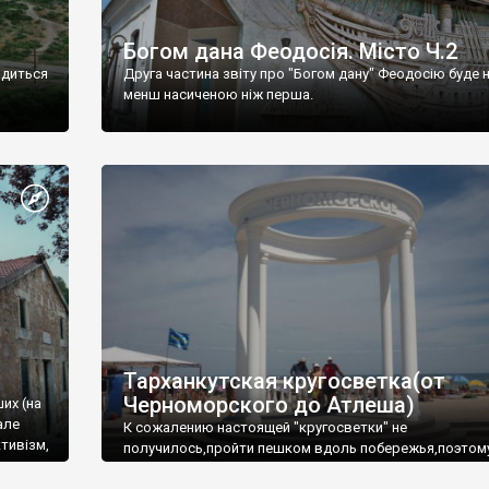
Богом дана Феодосія. Місто Ч.2
одиться
Друга частина звіту про "Богом дану" Феодосію буде 
менш насиченою ніж перша.
Тарханкутская кругосветка(от
Черноморского до Атлеша)
ших (на
але
К сожалению настоящей "кругосветки" не
тивізм,
получилось,пройти пешком вдоль побережья,поэтом
совершали радиальные вылазки из Оленевки.