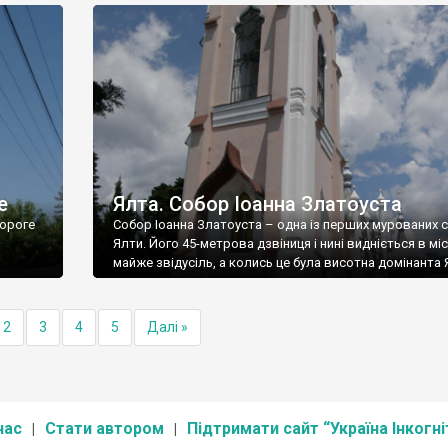
е
Ялта. Собор Іоанна Златоуста
ороге
Собор Іоанна Златоуста – одна із перших мурованих 
Ялти. Його 45-метрова дзвіниця і нині видніється в міс
майже звідусіль, а колись це була висотна домінанта 
2
3
4
5
Далі »
нас
Стати автором
Підтримати сайт “Україна Інкогні