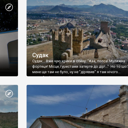
Судак
Судак... Вже чую крики в спину: "Ааа, попса! Муляжна
фортеця! Місце,туристами затерте до дір!..." Но то шо
мене ще там не було, ну не "дірявив" я там нічого...
принаймні до цього літа.