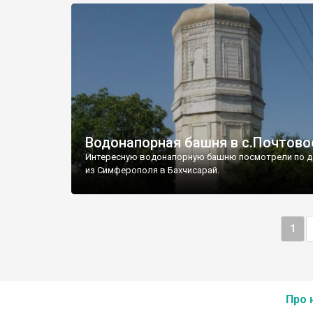
Водонапорная башня в с.Почтово
Интересную водонапорную башню посмотрели по д
из Симферополя в Бахчисарай.
1
Про 