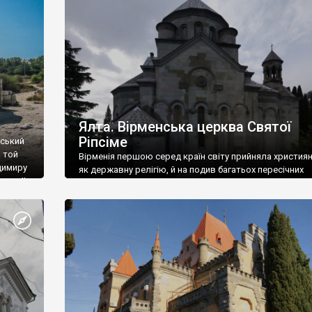
ефактів
називаються «повстяками» (postaki)…” “Вино. Крим
єкту
виробляє відмінне вино і його вдосталь: воно все ду
го».
легке біле і дуже […]
ти та
Ялта. Вірменська церква Святої
Ріпсіме
вський
 той
Вірменія першою серед країн світу прийняла христия
димиру
як державну релігію, й на подив багатьох пересічних
илю ІІ,
українців, які усіх кавказців вважають мусульманами,
 в
вірмени є відданими вірянами Христа