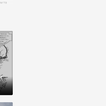
им та
ора і
є
го типу,
ей-
рний
ста:
 райони
від 2
I
і,
рукти,
 котрі