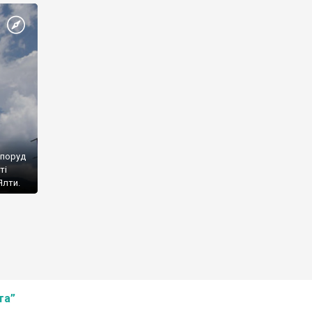
споруд
ті
Ялти.
та”