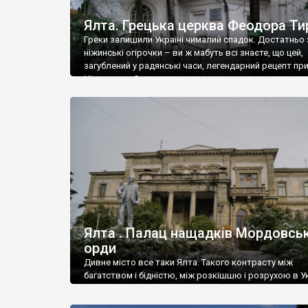
Ялта. Грецька церква Феодора Ти
Греки залишили Україні чималий спадок. Достатньо 
ніжинські огірочки – ви ж мабуть всі знаєте, що цей,
загублений у радянські часи, легендарний рецепт пр
Ніжин греки?
Ялта . Палац нащадків Мордовськ
орди
Дивне місто все таки Ялта. Такого контрасту між
багатством і бідністю, між розкішшю і розрухою в Ук
більше не знайдеш.