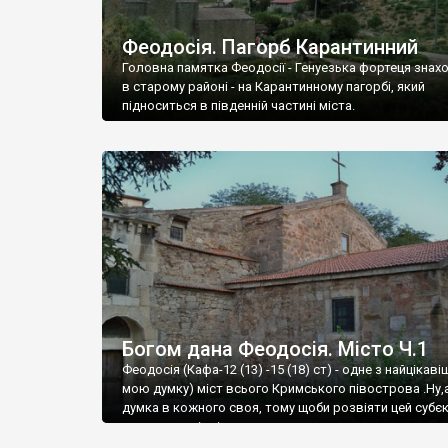
Феодосія. Пагорб Карантинний
Головна памятка Феодосії - Генуезька фортеця знах
в старому районі - на Карантинному пагорбі, який
підноситься в південній частині міста.
Богом дана Феодосія. Місто Ч.1
Феодосія (Кафа-12 (13) -15 (18) ст) - одне з найцікаві
мою думку) міст всього Кримського півострова .Ну,
думка в кожного своя, тому щоби розвіяти цей субєк
запрошую відвідати це