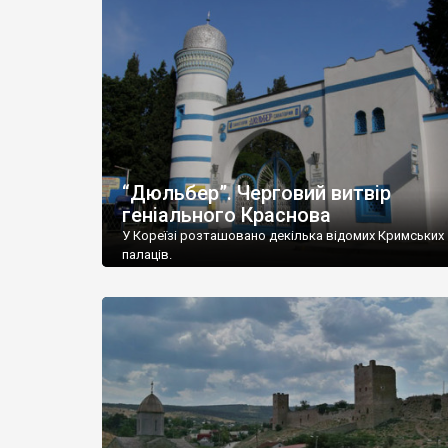
“Дюльбер”. Черговий витвір
геніального Краснова
У Кореїзі розташовано декілька відомих Кримських
палаців.