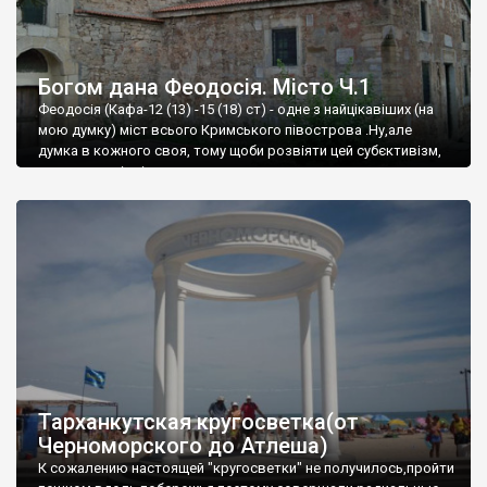
Богом дана Феодосія. Місто Ч.1
Феодосія (Кафа-12 (13) -15 (18) ст) - одне з найцікавіших (на
мою думку) міст всього Кримського півострова .Ну,але
думка в кожного своя, тому щоби розвіяти цей субєктивізм,
запрошую відвідати це
Тарханкутская кругосветка(от
Черноморского до Атлеша)
К сожалению настоящей "кругосветки" не получилось,пройти