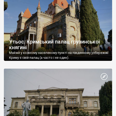
Утьос. Кримський палац грузинської
княгині
Майже у кожному населеному пункті на південному узбережжі
Криму є свій палац (а часто і не один).