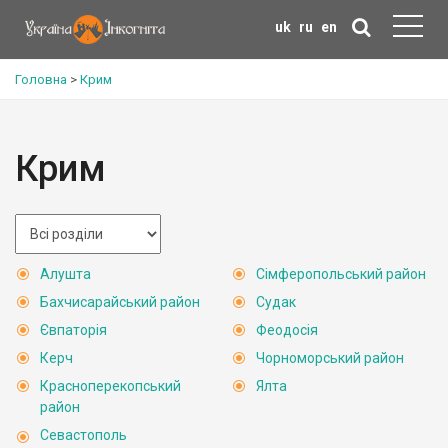
uk
ru
en
Головна
>
Крим
Крим
Алушта
Сімферопольський район
Бахчисарайський район
Судак
Євпаторія
Феодосія
Керч
Чорноморський район
Красноперекопський
Ялта
район
Севастополь