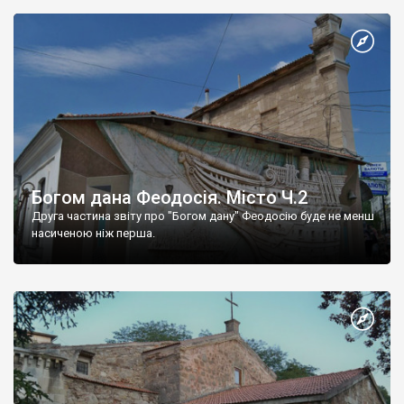
Богом дана Феодосія. Місто Ч.2
Друга частина звіту про "Богом дану" Феодосію буде не менш
насиченою ніж перша.