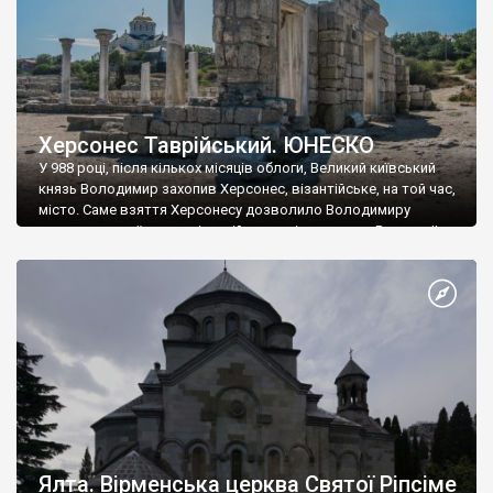
Херсонес Таврійський. ЮНЕСКО
У 988 році, після кількох місяців облоги, Великий київський
князь Володимир захопив Херсонес, візантійське, на той час,
місто. Саме взяття Херсонесу дозволило Володимиру
диктувати свої умови візантійському імператору Василю ІІ, та
одружитися з його дочкою Ганною. Цього ж року, в
Херсонесі Володимир-язичник, став Василем-християнином.
А потім було Хрещення Русі. На честь Херсонесу Таврійського
названо місто […]
Ялта. Вірменська церква Святої Ріпсіме