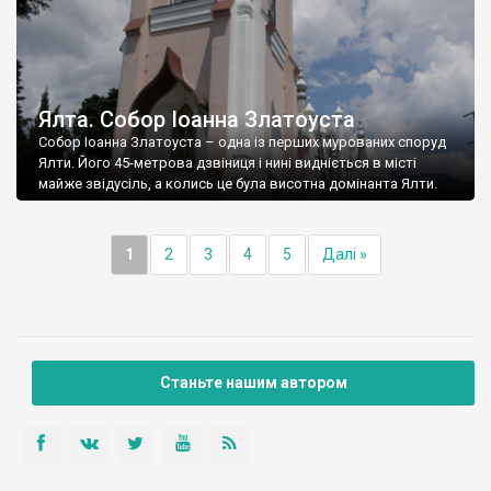
Ялта. Собор Іоанна Златоуста
Собор Іоанна Златоуста – одна із перших мурованих споруд
Ялти. Його 45-метрова дзвіниця і нині видніється в місті
майже звідусіль, а колись це була висотна домінанта Ялти.
1
2
3
4
5
Далі »
Станьте нашим автором