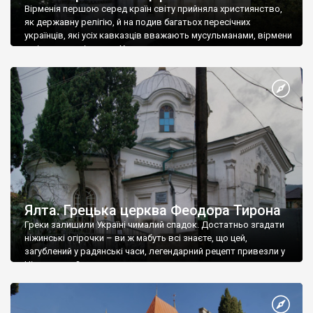
Вірменія першою серед країн світу прийняла християнство,
як державну релігію, й на подив багатьох пересічних
українців, які усіх кавказців вважають мусульманами, вірмени
є відданими вірянами Христа
Ялта. Грецька церква Феодора Тирона
Греки залишили Україні чималий спадок. Достатньо згадати
ніжинські огірочки – ви ж мабуть всі знаєте, що цей,
загублений у радянські часи, легендарний рецепт привезли у
Ніжин греки?