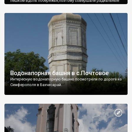
пешком вдоль побережья,поэтому совершали радиальные
вылазки из Оленевки.
Водонапорная башня в с.Почтовое
Интересную водонапорную башню посмотрели по дороге из
Симферополя в Бахчисарай.