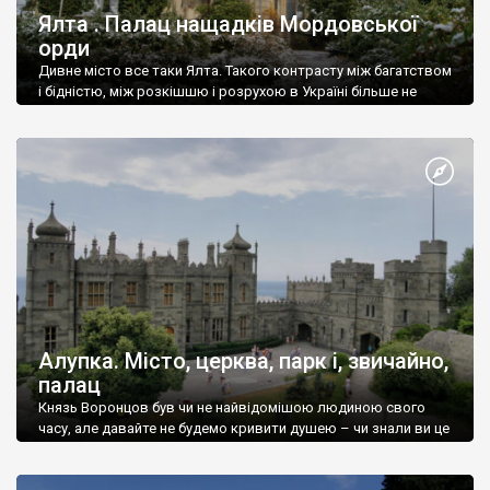
Ялта . Палац нащадків Мордовської
орди
Дивне місто все таки Ялта. Такого контрасту між багатством
і бідністю, між розкішшю і розрухою в Україні більше не
знайдеш.
Алупка. Місто, церква, парк і, звичайно,
палац
Князь Воронцов був чи не найвідомішою людиною свого
часу, але давайте не будемо кривити душею – чи знали ви це
прізвище до відвідин Алупки? Мабуть все таки ні.