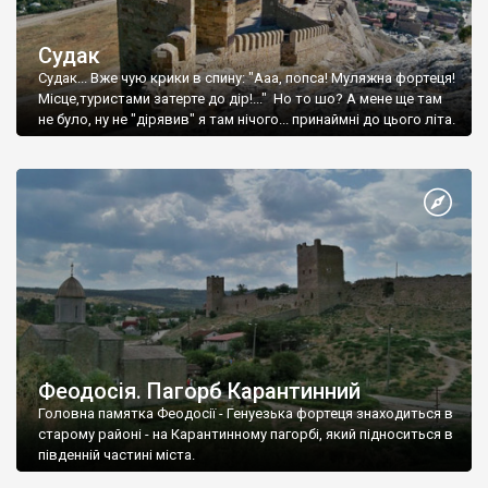
Судак
Судак... Вже чую крики в спину: "Ааа, попса! Муляжна фортеця!
Місце,туристами затерте до дір!..." Но то шо? А мене ще там
не було, ну не "дірявив" я там нічого... принаймні до цього літа.
Феодосія. Пагорб Карантинний
Головна памятка Феодосії - Генуезька фортеця знаходиться в
старому районі - на Карантинному пагорбі, який підноситься в
південній частині міста.