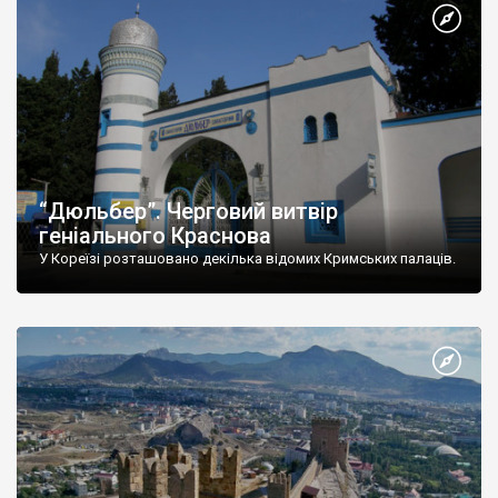
“Дюльбер”. Черговий витвір
геніального Краснова
У Кореїзі розташовано декілька відомих Кримських палаців.