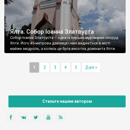
Ялта. Собор Іоанна Златоуста
Собор Іоанна Златоуста – одна із перших мурованих споруд
Ялти. Його 45-метрова дзвіниця і нині видніється в місті
майже звідусіль, а колись це була висотна домінанта Ялти.
1
2
3
4
5
Далі »
Станьте нашим автором