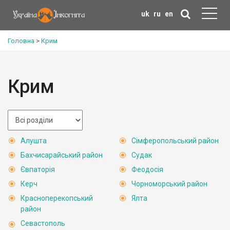
uk
ru
en
Головна
>
Крим
Крим
Алушта
Сімферопольський район
Бахчисарайський район
Судак
Євпаторія
Феодосія
Керч
Чорноморський район
Красноперекопський
Ялта
район
Севастополь