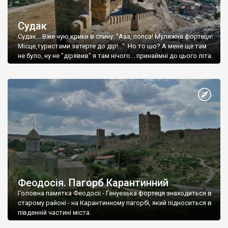
Судак
Судак... Вже чую крики в спину: "Ааа, попса! Муляжна фортеця!
Місце,туристами затерте до дір!..." Но то шо? А мене ще там
не було, ну не "дірявив" я там нічого... принаймні до цього літа.
Феодосія. Пагорб Карантинний
Головна памятка Феодосії - Генуезька фортеця знаходиться в
старому районі - на Карантинному пагорбі, який підноситься в
південній частині міста.