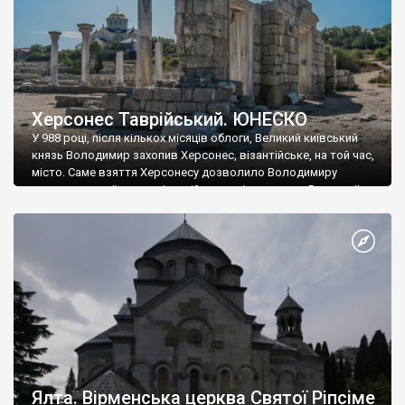
Херсонес Таврійський. ЮНЕСКО
У 988 році, після кількох місяців облоги, Великий київський
князь Володимир захопив Херсонес, візантійське, на той час,
місто. Саме взяття Херсонесу дозволило Володимиру
диктувати свої умови візантійському імператору Василю ІІ, та
одружитися з його дочкою Ганною. Цього ж року, в
Херсонесі Володимир-язичник, став Василем-християнином.
А потім було Хрещення Русі. На честь Херсонесу Таврійського
названо місто […]
Ялта. Вірменська церква Святої Ріпсіме