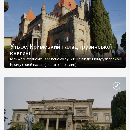
Утьос. Кримський палац грузинської
княгині
Майже у кожному населеному пункті на південному узбережжі
Криму є свій палац (а часто і не один).