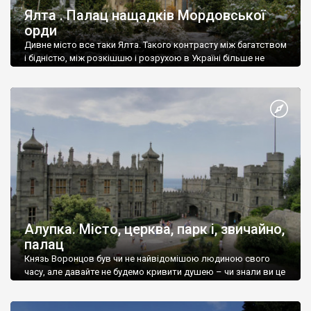
Ялта . Палац нащадків Мордовської
орди
Дивне місто все таки Ялта. Такого контрасту між багатством
і бідністю, між розкішшю і розрухою в Україні більше не
знайдеш.
Алупка. Місто, церква, парк і, звичайно,
палац
Князь Воронцов був чи не найвідомішою людиною свого
часу, але давайте не будемо кривити душею – чи знали ви це
прізвище до відвідин Алупки? Мабуть все таки ні.