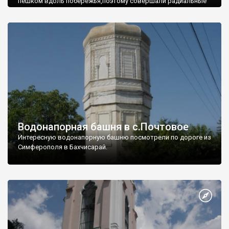
пешком вдоль побережья,поэтому совершали радиальные
вылазки из Оленевки.
Водонапорная башня в с.Почтовое
Интересную водонапорную башню посмотрели по дороге из
Симферополя в Бахчисарай.