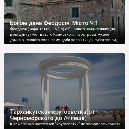
Богом дана Феодосія. Місто Ч.1
Феодосія (Кафа-12 (13) -15 (18) ст) - одне з найцікавіших (на
мою думку) міст всього Кримського півострова .Ну,але
думка в кожного своя, тому щоби розвіяти цей субєктивізм,
запрошую відвідати це
Тарханкутская кругосветка(от
Черноморского до Атлеша)
К сожалению настоящей "кругосветки" не получилось,пройти