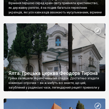
Вірменія першою серед країн світу прийняла християнство,
як державну релігію, й на подив багатьох пересічних
українців, які усіх кавказців вважають мусульманами, вірмени
є відданими вірянами Христа
Ялта. Грецька церква Феодора Тирона
Греки залишили Україні чималий спадок. Достатньо згадати
ніжинські огірочки – ви ж мабуть всі знаєте, що цей,
загублений у радянські часи, легендарний рецепт привезли у
Ніжин греки?