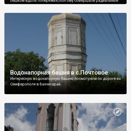
пешком вдоль побережья,поэтому совершали радиальные
вылазки из Оленевки.
Водонапорная башня в с.Почтовое
Интересную водонапорную башню посмотрели по дороге из
Симферополя в Бахчисарай.