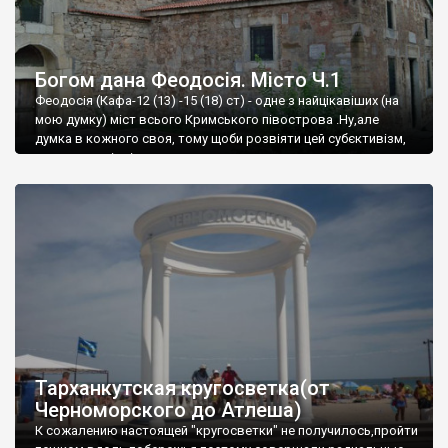
Богом дана Феодосія. Місто Ч.1
Феодосія (Кафа-12 (13) -15 (18) ст) - одне з найцікавіших (на
мою думку) міст всього Кримського півострова .Ну,але
думка в кожного своя, тому щоби розвіяти цей субєктивізм,
запрошую відвідати це
Тарханкутская кругосветка(от
Черноморского до Атлеша)
К сожалению настоящей "кругосветки" не получилось,пройти