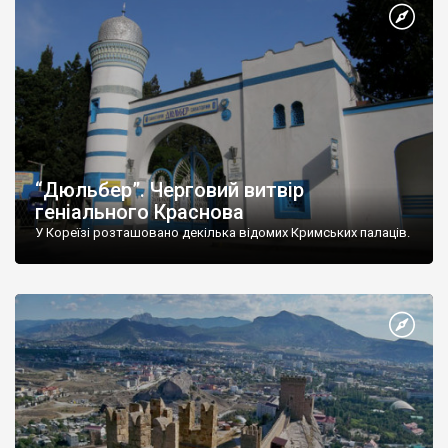
“Дюльбер”. Черговий витвір
геніального Краснова
У Кореїзі розташовано декілька відомих Кримських палаців.