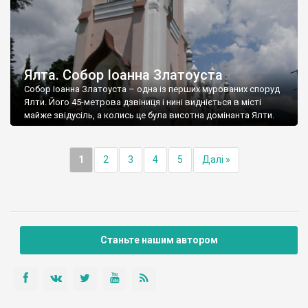
Ялта. Собор Іоанна Златоуста
Собор Іоанна Златоуста – одна із перших мурованих споруд
Ялти. Його 45-метрова дзвіниця і нині видніється в місті
майже звідусіль, а колись це була висотна домінанта Ялти.
1
2
3
4
5
Далі »
Станьте нашим автором