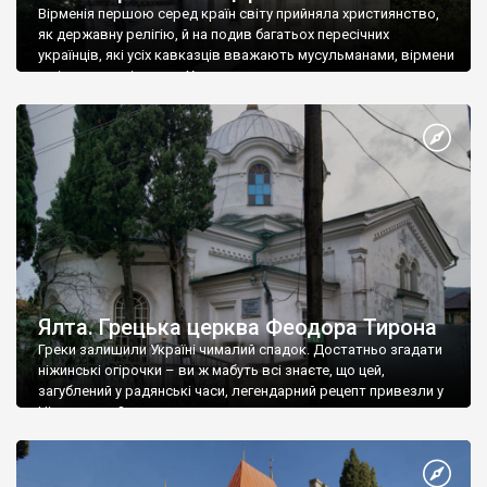
Вірменія першою серед країн світу прийняла християнство,
як державну релігію, й на подив багатьох пересічних
українців, які усіх кавказців вважають мусульманами, вірмени
є відданими вірянами Христа
Ялта. Грецька церква Феодора Тирона
Греки залишили Україні чималий спадок. Достатньо згадати
ніжинські огірочки – ви ж мабуть всі знаєте, що цей,
загублений у радянські часи, легендарний рецепт привезли у
Ніжин греки?