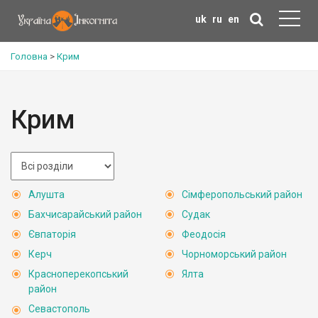
uk
ru
en
Головна
>
Крим
Крим
Алушта
Сімферопольський район
Бахчисарайський район
Судак
Євпаторія
Феодосія
Керч
Чорноморський район
Красноперекопський
Ялта
район
Севастополь