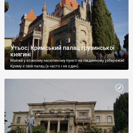
Утьос. Кримський палац грузинської
княгині
Майже у кожному населеному пункті на південному узбережжі
Криму є свій палац (а часто і не один).