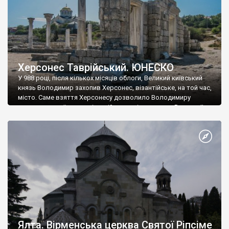
Херсонес Таврійський. ЮНЕСКО
У 988 році, після кількох місяців облоги, Великий київський
князь Володимир захопив Херсонес, візантійське, на той час,
місто. Саме взяття Херсонесу дозволило Володимиру
диктувати свої умови візантійському імператору Василю ІІ, та
одружитися з його дочкою Ганною. Цього ж року, в
Херсонесі Володимир-язичник, став Василем-християнином.
А потім було Хрещення Русі. На честь Херсонесу Таврійського
названо місто […]
Ялта. Вірменська церква Святої Ріпсіме