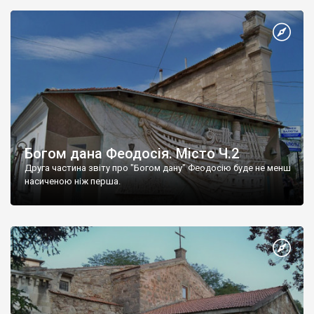
Богом дана Феодосія. Місто Ч.2
Друга частина звіту про "Богом дану" Феодосію буде не менш
насиченою ніж перша.