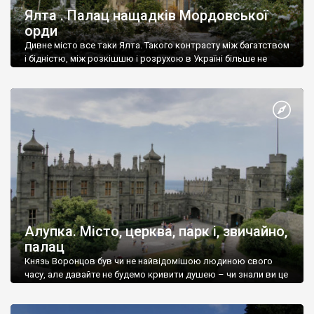
Ялта . Палац нащадків Мордовської
орди
Дивне місто все таки Ялта. Такого контрасту між багатством
і бідністю, між розкішшю і розрухою в Україні більше не
знайдеш.
Алупка. Місто, церква, парк і, звичайно,
палац
Князь Воронцов був чи не найвідомішою людиною свого
часу, але давайте не будемо кривити душею – чи знали ви це
прізвище до відвідин Алупки? Мабуть все таки ні.