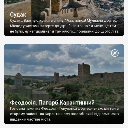
Судак
Судак... Вже чую крики в спину: "Ааа, попса! Муляжна фортеця!
Місце,туристами затерте до дір!..." Но то шо? А мене ще там
не було, ну не "дірявив" я там нічого... принаймні до цього літа.
Феодосія. Пагорб Карантинний
Головна памятка Феодосії - Генуезька фортеця знаходиться в
старому районі - на Карантинному пагорбі, який підноситься в
південній частині міста.