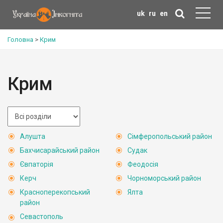
uk
ru
en
Головна
>
Крим
Крим
Алушта
Сімферопольський район
Бахчисарайський район
Судак
Євпаторія
Феодосія
Керч
Чорноморський район
Красноперекопський
Ялта
район
Севастополь