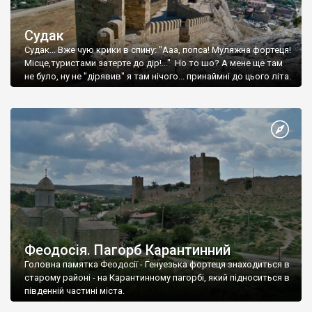
Судак
Судак... Вже чую крики в спину: "Ааа, попса! Муляжна фортеця!
Місце,туристами затерте до дір!..." Но то шо? А мене ще там
не було, ну не "дірявив" я там нічого... принаймні до цього літа.
Феодосія. Пагорб Карантинний
Головна памятка Феодосії - Генуезька фортеця знаходиться в
старому районі - на Карантинному пагорбі, який підноситься в
південній частині міста.