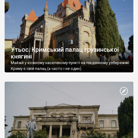
Утьос. Кримський палац грузинської
княгині
Майже у кожному населеному пункті на південному узбережжі
Криму є свій палац (а часто і не один).