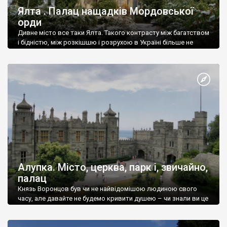
Ялта . Палац нащадків Мордовської
орди
Дивне місто все таки Ялта. Такого контрасту між багатством
і бідністю, між розкішшю і розрухою в Україні більше не
знайдеш.
Алупка. Місто, церква, парк і, звичайно,
палац
Князь Воронцов був чи не найвідомішою людиною свого
часу, але давайте не будемо кривити душею – чи знали ви це
прізвище до відвідин Алупки? Мабуть все таки ні.