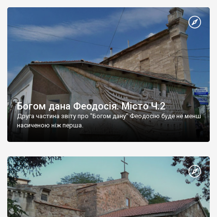
Богом дана Феодосія. Місто Ч.2
Друга частина звіту про "Богом дану" Феодосію буде не менш
насиченою ніж перша.