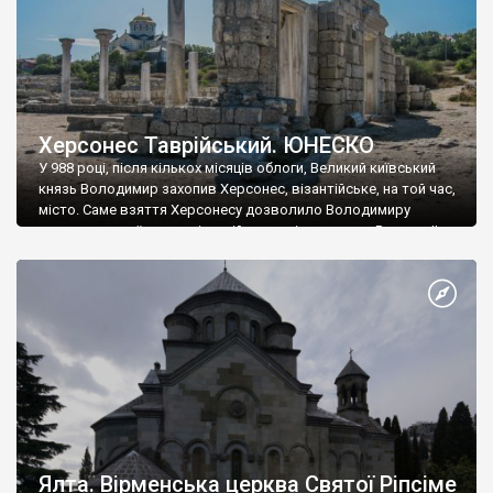
Херсонес Таврійський. ЮНЕСКО
У 988 році, після кількох місяців облоги, Великий київський
князь Володимир захопив Херсонес, візантійське, на той час,
місто. Саме взяття Херсонесу дозволило Володимиру
диктувати свої умови візантійському імператору Василю ІІ, та
одружитися з його дочкою Ганною. Цього ж року, в
Херсонесі Володимир-язичник, став Василем-християнином.
А потім було Хрещення Русі. На честь Херсонесу Таврійського
названо місто […]
Ялта. Вірменська церква Святої Ріпсіме