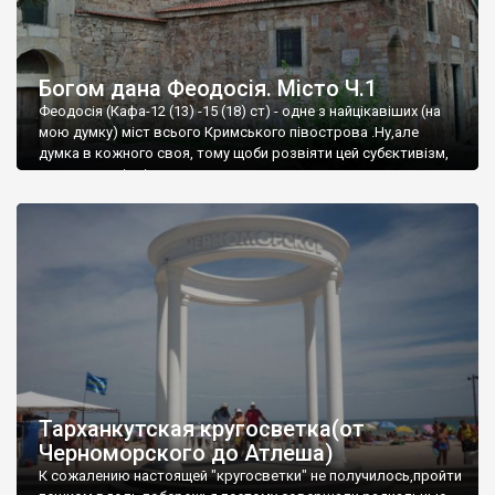
Богом дана Феодосія. Місто Ч.1
Феодосія (Кафа-12 (13) -15 (18) ст) - одне з найцікавіших (на
мою думку) міст всього Кримського півострова .Ну,але
думка в кожного своя, тому щоби розвіяти цей субєктивізм,
запрошую відвідати це
Тарханкутская кругосветка(от
Черноморского до Атлеша)
К сожалению настоящей "кругосветки" не получилось,пройти