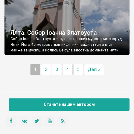
Ялта. Собор Іоанна Златоуста
Собор Іоанна Златоуста – одна із перших мурованих споруд
Ялти. Його 45-метрова дзвіниця і нині видніється в місті
майже звідусіль, а колись це була висотна домінанта Ялти.
1
2
3
4
5
Далі »
Станьте нашим автором