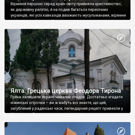
Вірменія першою серед країн світу прийняла християнство,
як державну релігію, й на подив багатьох пересічних
українців, які усіх кавказців вважають мусульманами, вірмени
є відданими вірянами Христа
Ялта. Грецька церква Феодора Тирона
Греки залишили Україні чималий спадок. Достатньо згадати
ніжинські огірочки – ви ж мабуть всі знаєте, що цей,
загублений у радянські часи, легендарний рецепт привезли у
Ніжин греки?