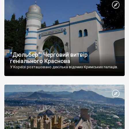
“Дюльбер”. Черговий витвір
геніального Краснова
У Кореїзі розташовано декілька відомих Кримських палаців.