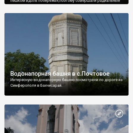
пешком вдоль побережья,поэтому совершали радиальные
вылазки из Оленевки.
Водонапорная башня в с.Почтовое
Интересную водонапорную башню посмотрели по дороге из
Симферополя в Бахчисарай.