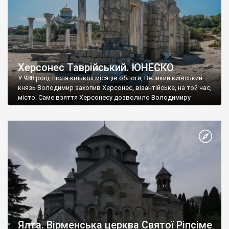
Херсонес Таврійський. ЮНЕСКО
У 988 році, після кількох місяців облоги, Великий київський
князь Володимир захопив Херсонес, візантійське, на той час,
місто. Саме взяття Херсонесу дозволило Володимиру
диктувати свої умови візантійському імператору Василю ІІ, та
одружитися з його дочкою Ганною. Цього ж року, в
Херсонесі Володимир-язичник, став Василем-християнином.
А потім було Хрещення Русі. На честь Херсонесу Таврійського
названо місто […]
Ялта. Вірменська церква Святої Ріпсіме