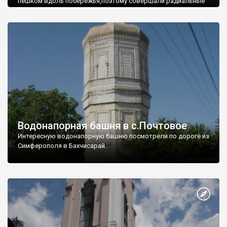
пешком вдоль побережья,поэтому совершали радиальные
вылазки из Оленевки.
Водонапорная башня в с.Почтовое
Интересную водонапорную башню посмотрели по дороге из
Симферополя в Бахчисарай.