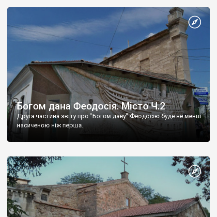
Богом дана Феодосія. Місто Ч.2
Друга частина звіту про "Богом дану" Феодосію буде не менш
насиченою ніж перша.