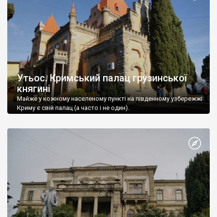
Утьос. Кримський палац грузинської
княгині
Майже у кожному населеному пункті на південному узбережжі
Криму є свій палац (а часто і не один).