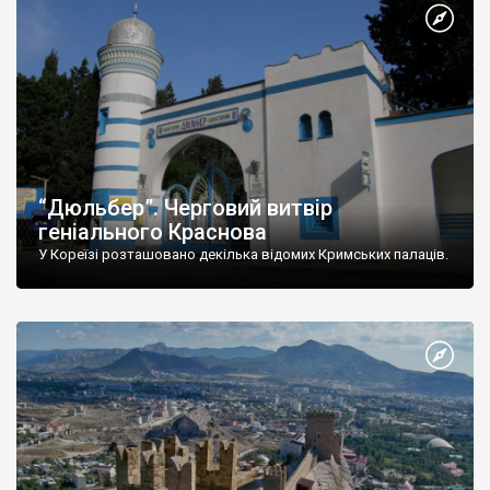
“Дюльбер”. Черговий витвір
геніального Краснова
У Кореїзі розташовано декілька відомих Кримських палаців.