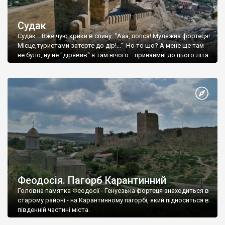
Судак
Судак... Вже чую крики в спину: "Ааа, попса! Муляжна фортеця!
Місце,туристами затерте до дір!..." Но то шо? А мене ще там
не було, ну не "дірявив" я там нічого... принаймні до цього літа.
Феодосія. Пагорб Карантинний
Головна памятка Феодосії - Генуезька фортеця знаходиться в
старому районі - на Карантинному пагорбі, який підноситься в
південній частині міста.