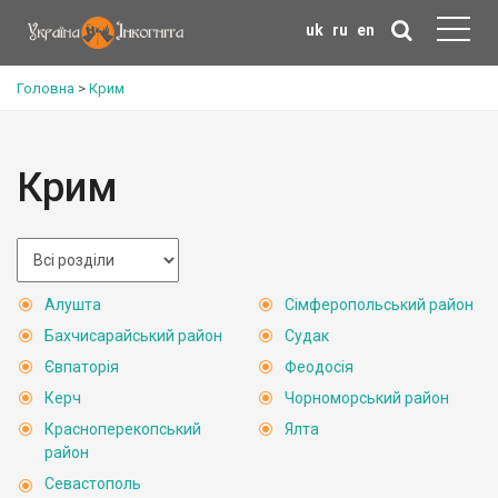
uk
ru
en
Головна
>
Крим
Крим
Алушта
Сімферопольський район
Бахчисарайський район
Судак
Євпаторія
Феодосія
Керч
Чорноморський район
Красноперекопський
Ялта
район
Севастополь