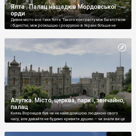
Ялта . Палац нащадків Мордовської
орди
Дивне місто все таки Ялта. Такого контрасту між багатством
і бідністю, між розкішшю і розрухою в Україні більше не
знайдеш.
Алупка. Місто, церква, парк і, звичайно,
палац
Князь Воронцов був чи не найвідомішою людиною свого
часу, але давайте не будемо кривити душею – чи знали ви це
прізвище до відвідин Алупки? Мабуть все таки ні.