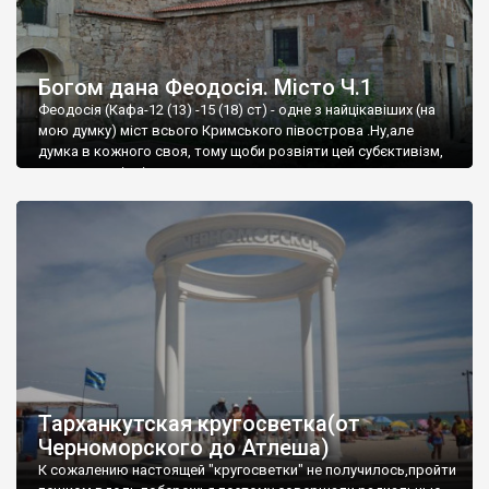
Богом дана Феодосія. Місто Ч.1
Феодосія (Кафа-12 (13) -15 (18) ст) - одне з найцікавіших (на
мою думку) міст всього Кримського півострова .Ну,але
думка в кожного своя, тому щоби розвіяти цей субєктивізм,
запрошую відвідати це
Тарханкутская кругосветка(от
Черноморского до Атлеша)
К сожалению настоящей "кругосветки" не получилось,пройти