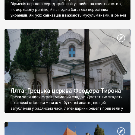
Вірменія першою серед країн світу прийняла християнство,
як державну релігію, й на подив багатьох пересічних
українців, які усіх кавказців вважають мусульманами, вірмени
є відданими вірянами Христа
Ялта. Грецька церква Феодора Тирона
Греки залишили Україні чималий спадок. Достатньо згадати
ніжинські огірочки – ви ж мабуть всі знаєте, що цей,
загублений у радянські часи, легендарний рецепт привезли у
Ніжин греки?