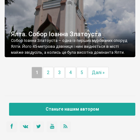
Ялта. Собор Іоанна Златоуста
Собор Іоанна Златоуста – одна із перших мурованих споруд
Ялти. Його 45-метрова дзвіниця і нині видніється в місті
майже звідусіль, а колись це була висотна домінанта Ялти.
1
2
3
4
5
Далі »
Станьте нашим автором