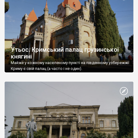
Утьос. Кримський палац грузинської
княгині
Майже у кожному населеному пункті на південному узбережжі
Криму є свій палац (а часто і не один).