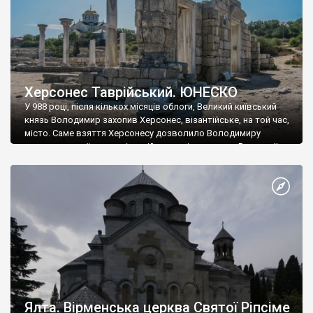
Херсонес Таврійський. ЮНЕСКО
У 988 році, після кількох місяців облоги, Великий київський
князь Володимир захопив Херсонес, візантійське, на той час,
місто. Саме взяття Херсонесу дозволило Володимиру
диктувати свої умови візантійському імператору Василю ІІ, та
одружитися з його дочкою Ганною. Цього ж року, в
Херсонесі Володимир-язичник, став Василем-християнином.
А потім було Хрещення Русі. На честь Херсонесу Таврійського
названо місто […]
Ялта. Вірменська церква Святої Ріпсіме