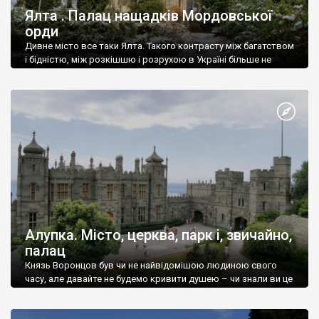
Ялта . Палац нащадків Мордовської
орди
Дивне місто все таки Ялта. Такого контрасту між багатством
і бідністю, між розкішшю і розрухою в Україні більше не
знайдеш.
Алупка. Місто, церква, парк і, звичайно,
палац
Князь Воронцов був чи не найвідомішою людиною свого
часу, але давайте не будемо кривити душею – чи знали ви це
прізвище до відвідин Алупки? Мабуть все таки ні.