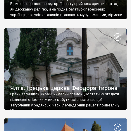
Вірменія першою серед країн світу прийняла християнство,
як державну релігію, й на подив багатьох пересічних
українців, які усіх кавказців вважають мусульманами, вірмени
є відданими вірянами Христа
Ялта. Грецька церква Феодора Тирона
Греки залишили Україні чималий спадок. Достатньо згадати
ніжинські огірочки – ви ж мабуть всі знаєте, що цей,
загублений у радянські часи, легендарний рецепт привезли у
Ніжин греки?