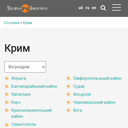
uk
ru
en
Головна
>
Крим
Крим
Алушта
Сімферопольський район
Бахчисарайський район
Судак
Євпаторія
Феодосія
Керч
Чорноморський район
Красноперекопський
Ялта
район
Севастополь