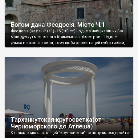
Богом дана Феодосія. Місто Ч.1
Феодосія (Кафа-12 (13) -15 (18) ст) - одне з найцікавіших (на
мою думку) міст всього Кримського півострова .Ну,але
думка в кожного своя, тому щоби розвіяти цей субєктивізм,
запрошую відвідати це
Тарханкутская кругосветка(от
Черноморского до Атлеша)
К сожалению настоящей "кругосветки" не получилось,пройти