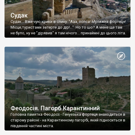
Судак
Судак... Вже чую крики в спину: "Ааа, попса! Муляжна фортеця!
Місце,туристами затерте до дір!..." Но то шо? А мене ще там
не було, ну не "дірявив" я там нічого... принаймні до цього літа.
Феодосія. Пагорб Карантинний
Головна памятка Феодосії - Генуезька фортеця знаходиться в
старому районі - на Карантинному пагорбі, який підноситься в
південній частині міста.