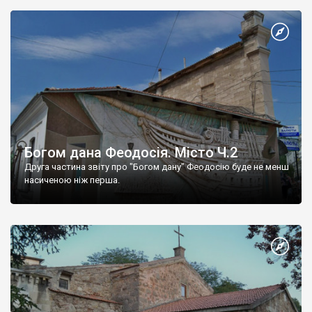
Богом дана Феодосія. Місто Ч.2
Друга частина звіту про "Богом дану" Феодосію буде не менш
насиченою ніж перша.