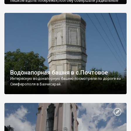
пешком вдоль побережья,поэтому совершали радиальные
вылазки из Оленевки.
Водонапорная башня в с.Почтовое
Интересную водонапорную башню посмотрели по дороге из
Симферополя в Бахчисарай.