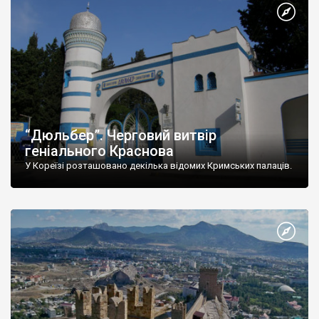
“Дюльбер”. Черговий витвір
геніального Краснова
У Кореїзі розташовано декілька відомих Кримських палаців.