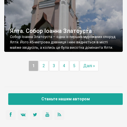
Ялта. Собор Іоанна Златоуста
Собор Іоанна Златоуста – одна із перших мурованих споруд
Ялти. Його 45-метрова дзвіниця і нині видніється в місті
майже звідусіль, а колись це була висотна домінанта Ялти.
1
2
3
4
5
Далі »
Станьте нашим автором