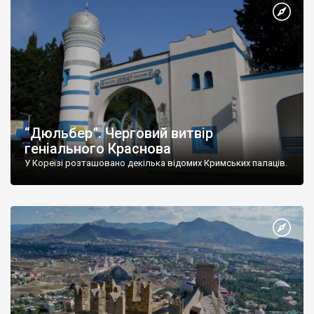
“Дюльбер”. Черговий витвір
геніального Краснова
У Кореїзі розташовано декілька відомих Кримських палаців.