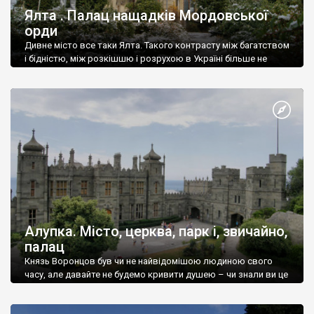
Ялта . Палац нащадків Мордовської
орди
Дивне місто все таки Ялта. Такого контрасту між багатством
і бідністю, між розкішшю і розрухою в Україні більше не
знайдеш.
Алупка. Місто, церква, парк і, звичайно,
палац
Князь Воронцов був чи не найвідомішою людиною свого
часу, але давайте не будемо кривити душею – чи знали ви це
прізвище до відвідин Алупки? Мабуть все таки ні.