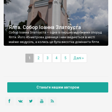
Ялта. Собор Іоанна Златоуста
Собор Іоанна Златоуста – одна із перших мурованих споруд
Ялти. Його 45-метрова дзвіниця і нині видніється в місті
майже звідусіль, а колись це була висотна домінанта Ялти.
1
2
3
4
5
Далі »
Станьте нашим автором