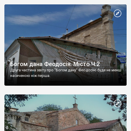
Богом дана Феодосія. Місто Ч.2
Друга частина звіту про "Богом дану" Феодосію буде не менш
насиченою ніж перша.