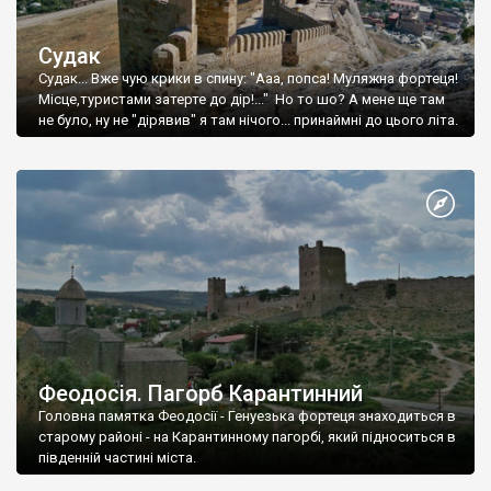
Судак
Судак... Вже чую крики в спину: "Ааа, попса! Муляжна фортеця!
Місце,туристами затерте до дір!..." Но то шо? А мене ще там
не було, ну не "дірявив" я там нічого... принаймні до цього літа.
Феодосія. Пагорб Карантинний
Головна памятка Феодосії - Генуезька фортеця знаходиться в
старому районі - на Карантинному пагорбі, який підноситься в
південній частині міста.