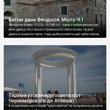
Богом дана Феодосія. Місто Ч.1
Феодосія (Кафа-12 (13) -15 (18) ст) - одне з найцікавіших (на
мою думку) міст всього Кримського півострова .Ну,але
думка в кожного своя, тому щоби розвіяти цей субєктивізм,
запрошую відвідати це
Тарханкутская кругосветка(от
Черноморского до Атлеша)
К сожалению настоящей "кругосветки" не получилось,пройти