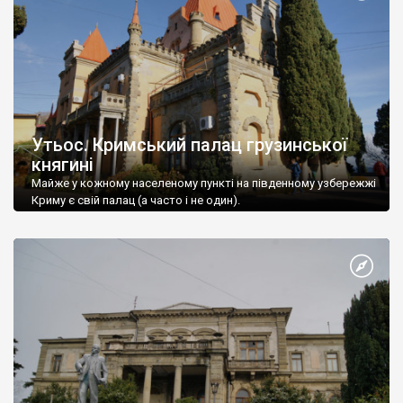
Утьос. Кримський палац грузинської
княгині
Майже у кожному населеному пункті на південному узбережжі
Криму є свій палац (а часто і не один).