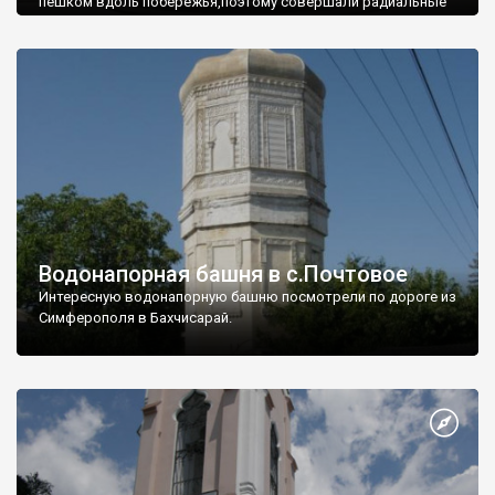
пешком вдоль побережья,поэтому совершали радиальные
вылазки из Оленевки.
Водонапорная башня в с.Почтовое
Интересную водонапорную башню посмотрели по дороге из
Симферополя в Бахчисарай.