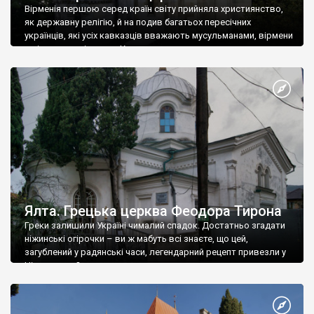
Вірменія першою серед країн світу прийняла християнство,
як державну релігію, й на подив багатьох пересічних
українців, які усіх кавказців вважають мусульманами, вірмени
є відданими вірянами Христа
Ялта. Грецька церква Феодора Тирона
Греки залишили Україні чималий спадок. Достатньо згадати
ніжинські огірочки – ви ж мабуть всі знаєте, що цей,
загублений у радянські часи, легендарний рецепт привезли у
Ніжин греки?