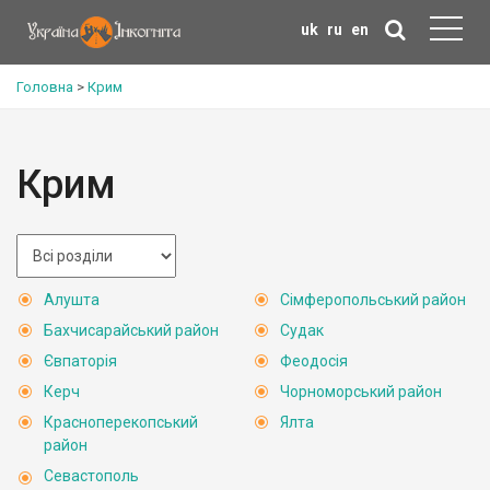
uk
ru
en
Головна
>
Крим
Крим
Алушта
Сімферопольський район
Бахчисарайський район
Судак
Євпаторія
Феодосія
Керч
Чорноморський район
Красноперекопський
Ялта
район
Севастополь