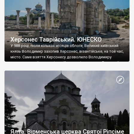
Херсонес Таврійський. ЮНЕСКО
У 988 році, після кількох місяців облоги, Великий київський
князь Володимир захопив Херсонес, візантійське, на той час,
місто. Саме взяття Херсонесу дозволило Володимиру
диктувати свої умови візантійському імператору Василю ІІ, та
одружитися з його дочкою Ганною. Цього ж року, в
Херсонесі Володимир-язичник, став Василем-християнином.
А потім було Хрещення Русі. На честь Херсонесу Таврійського
названо місто […]
Ялта. Вірменська церква Святої Ріпсіме