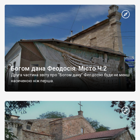
Богом дана Феодосія. Місто Ч.2
Друга частина звіту про "Богом дану" Феодосію буде не менш
насиченою ніж перша.