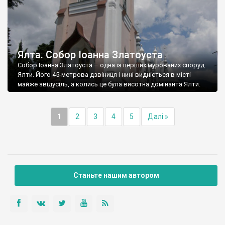
Ялта. Собор Іоанна Златоуста
Собор Іоанна Златоуста – одна із перших мурованих споруд
Ялти. Його 45-метрова дзвіниця і нині видніється в місті
майже звідусіль, а колись це була висотна домінанта Ялти.
1
2
3
4
5
Далі »
Станьте нашим автором