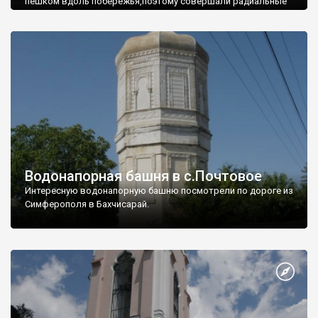
пешком вдоль побережья,поэтому совершали радиальные
вылазки из Оленевки.
Водонапорная башня в с.Почтовое
Интересную водонапорную башню посмотрели по дороге из
Симферополя в Бахчисарай.