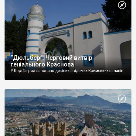
“Дюльбер”. Черговий витвір
геніального Краснова
У Кореїзі розташовано декілька відомих Кримських палаців.