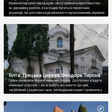
Вірменія першою серед країн світу прийняла християнство,
як державну релігію, й на подив багатьох пересічних
українців, які усіх кавказців вважають мусульманами, вірмени
є відданими вірянами Христа
Ялта. Грецька церква Феодора Тирона
Греки залишили Україні чималий спадок. Достатньо згадати
ніжинські огірочки – ви ж мабуть всі знаєте, що цей,
загублений у радянські часи, легендарний рецепт привезли у
Ніжин греки?