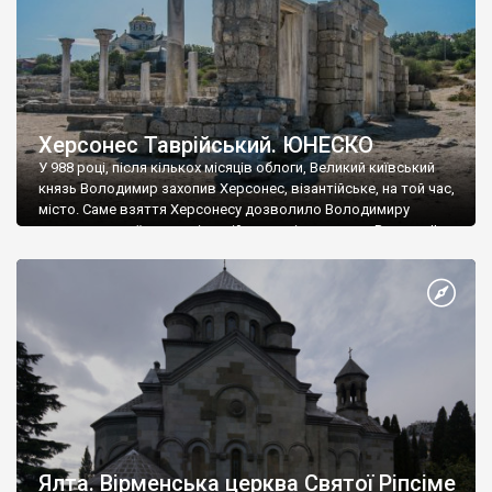
Херсонес Таврійський. ЮНЕСКО
У 988 році, після кількох місяців облоги, Великий київський
князь Володимир захопив Херсонес, візантійське, на той час,
місто. Саме взяття Херсонесу дозволило Володимиру
диктувати свої умови візантійському імператору Василю ІІ, та
одружитися з його дочкою Ганною. Цього ж року, в
Херсонесі Володимир-язичник, став Василем-християнином.
А потім було Хрещення Русі. На честь Херсонесу Таврійського
названо місто […]
Ялта. Вірменська церква Святої Ріпсіме