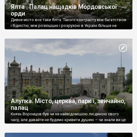
Ялта . Палац нащадків Мордовської
орди
Дивне місто все таки Ялта. Такого контрасту між багатством
і бідністю, між розкішшю і розрухою в Україні більше не
знайдеш.
Алупка. Місто, церква, парк і, звичайно,
палац
Князь Воронцов був чи не найвідомішою людиною свого
часу, але давайте не будемо кривити душею – чи знали ви це
прізвище до відвідин Алупки? Мабуть все таки ні.