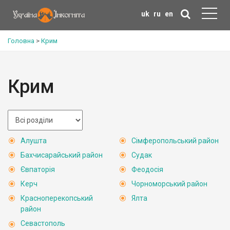
uk
ru
en
Головна
>
Крим
Крим
Алушта
Сімферопольський район
Бахчисарайський район
Судак
Євпаторія
Феодосія
Керч
Чорноморський район
Красноперекопський
Ялта
район
Севастополь