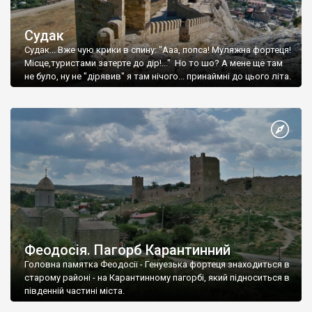
Судак
Судак... Вже чую крики в спину: "Ааа, попса! Муляжна фортеця!
Місце,туристами затерте до дір!..." Но то шо? А мене ще там
не було, ну не "дірявив" я там нічого... принаймні до цього літа.
Феодосія. Пагорб Карантинний
Головна памятка Феодосії - Генуезька фортеця знаходиться в
старому районі - на Карантинному пагорбі, який підноситься в
південній частині міста.