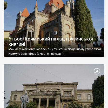
Утьос. Кримський палац грузинської
княгині
Майже у кожному населеному пункті на південному узбережжі
Криму є свій палац (а часто і не один).