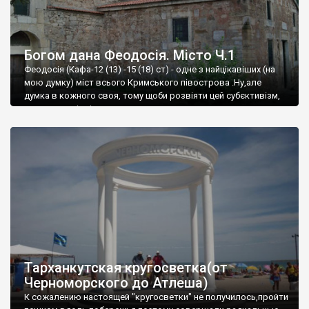
Богом дана Феодосія. Місто Ч.1
Феодосія (Кафа-12 (13) -15 (18) ст) - одне з найцікавіших (на
мою думку) міст всього Кримського півострова .Ну,але
думка в кожного своя, тому щоби розвіяти цей субєктивізм,
запрошую відвідати це
Тарханкутская кругосветка(от
Черноморского до Атлеша)
К сожалению настоящей "кругосветки" не получилось,пройти