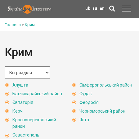
uk
ru
en
Головна
>
Крим
Крим
Алушта
Сімферопольський район
Бахчисарайський район
Судак
Євпаторія
Феодосія
Керч
Чорноморський район
Красноперекопський
Ялта
район
Севастополь