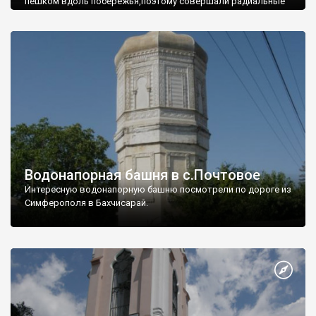
пешком вдоль побережья,поэтому совершали радиальные
вылазки из Оленевки.
Водонапорная башня в с.Почтовое
Интересную водонапорную башню посмотрели по дороге из
Симферополя в Бахчисарай.