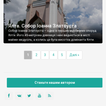
Ялта. Собор Іоанна Златоуста
Собор Іоанна Златоуста – одна із перших мурованих споруд
Ялти. Його 45-метрова дзвіниця і нині видніється в місті
майже звідусіль, а колись це була висотна домінанта Ялти.
1
2
3
4
5
Далі »
Станьте нашим автором