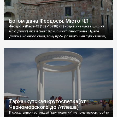
Богом дана Феодосія. Місто Ч.1
Феодосія (Кафа-12 (13) -15 (18) ст) - одне з найцікавіших (на
мою думку) міст всього Кримського півострова .Ну,але
думка в кожного своя, тому щоби розвіяти цей субєктивізм,
запрошую відвідати це
Тарханкутская кругосветка(от
Черноморского до Атлеша)
К сожалению настоящей "кругосветки" не получилось,пройти