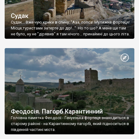
Судак
Судак... Вже чую крики в спину: "Ааа, попса! Муляжна фортеця!
Місце,туристами затерте до дір!..." Но то шо? А мене ще там
не було, ну не "дірявив" я там нічого... принаймні до цього літа.
Феодосія. Пагорб Карантинний
Головна памятка Феодосії - Генуезька фортеця знаходиться в
старому районі - на Карантинному пагорбі, який підноситься в
південній частині міста.