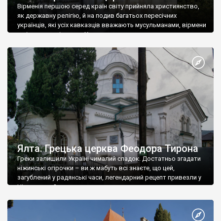
Вірменія першою серед країн світу прийняла християнство,
як державну релігію, й на подив багатьох пересічних
українців, які усіх кавказців вважають мусульманами, вірмени
є відданими вірянами Христа
Ялта. Грецька церква Феодора Тирона
Греки залишили Україні чималий спадок. Достатньо згадати
ніжинські огірочки – ви ж мабуть всі знаєте, що цей,
загублений у радянські часи, легендарний рецепт привезли у
Ніжин греки?