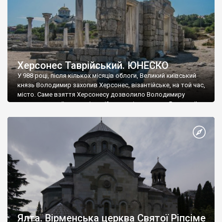
Херсонес Таврійський. ЮНЕСКО
У 988 році, після кількох місяців облоги, Великий київський
князь Володимир захопив Херсонес, візантійське, на той час,
місто. Саме взяття Херсонесу дозволило Володимиру
диктувати свої умови візантійському імператору Василю ІІ, та
одружитися з його дочкою Ганною. Цього ж року, в
Херсонесі Володимир-язичник, став Василем-християнином.
А потім було Хрещення Русі. На честь Херсонесу Таврійського
названо місто […]
Ялта. Вірменська церква Святої Ріпсіме