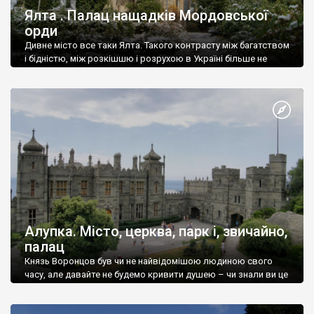
Ялта . Палац нащадків Мордовської
орди
Дивне місто все таки Ялта. Такого контрасту між багатством
і бідністю, між розкішшю і розрухою в Україні більше не
знайдеш.
Алупка. Місто, церква, парк і, звичайно,
палац
Князь Воронцов був чи не найвідомішою людиною свого
часу, але давайте не будемо кривити душею – чи знали ви це
прізвище до відвідин Алупки? Мабуть все таки ні.