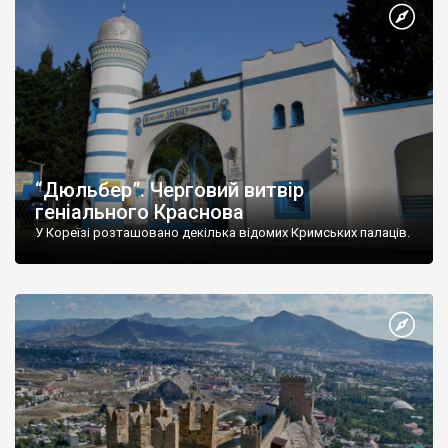
“Дюльбер”. Черговий витвір
геніального Краснова
У Кореїзі розташовано декілька відомих Кримських палаців.