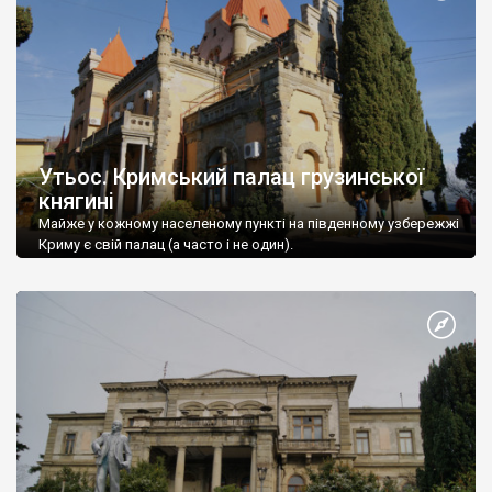
Утьос. Кримський палац грузинської
княгині
Майже у кожному населеному пункті на південному узбережжі
Криму є свій палац (а часто і не один).