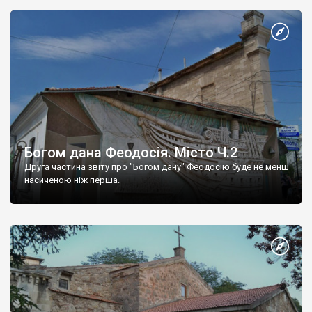
Богом дана Феодосія. Місто Ч.2
Друга частина звіту про "Богом дану" Феодосію буде не менш
насиченою ніж перша.