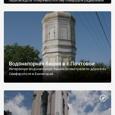
пешком вдоль побережья,поэтому совершали радиальные
вылазки из Оленевки.
Водонапорная башня в с.Почтовое
Интересную водонапорную башню посмотрели по дороге из
Симферополя в Бахчисарай.