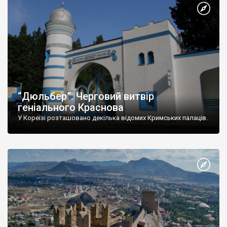
“Дюльбер”. Черговий витвір
геніального Краснова
У Кореїзі розташовано декілька відомих Кримських палаців.