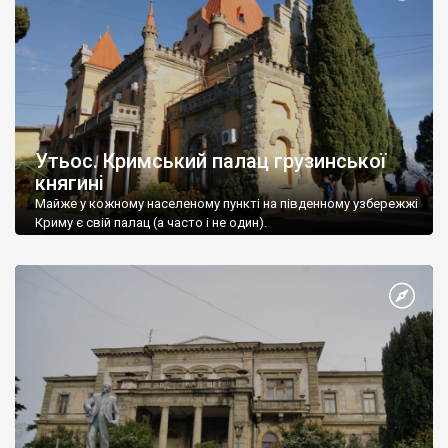
Утьос. Кримський палац грузинської
княгині
Майже у кожному населеному пункті на південному узбережжі
Криму є свій палац (а часто і не один).