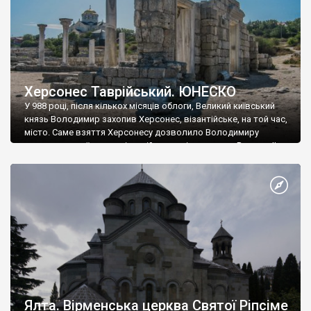
Херсонес Таврійський. ЮНЕСКО
У 988 році, після кількох місяців облоги, Великий київський
князь Володимир захопив Херсонес, візантійське, на той час,
місто. Саме взяття Херсонесу дозволило Володимиру
диктувати свої умови візантійському імператору Василю ІІ, та
одружитися з його дочкою Ганною. Цього ж року, в
Херсонесі Володимир-язичник, став Василем-християнином.
А потім було Хрещення Русі. На честь Херсонесу Таврійського
названо місто […]
Ялта. Вірменська церква Святої Ріпсіме