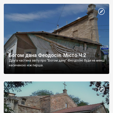
Богом дана Феодосія. Місто Ч.2
Друга частина звіту про "Богом дану" Феодосію буде не менш
насиченою ніж перша.