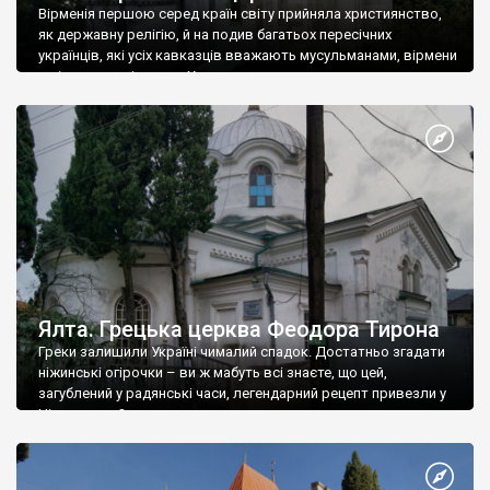
Вірменія першою серед країн світу прийняла християнство,
як державну релігію, й на подив багатьох пересічних
українців, які усіх кавказців вважають мусульманами, вірмени
є відданими вірянами Христа
Ялта. Грецька церква Феодора Тирона
Греки залишили Україні чималий спадок. Достатньо згадати
ніжинські огірочки – ви ж мабуть всі знаєте, що цей,
загублений у радянські часи, легендарний рецепт привезли у
Ніжин греки?