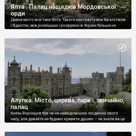
Ялта . Палац нащадків Мордовської
орди
Дивне місто все таки Ялта. Такого контрасту між багатством
і бідністю, між розкішшю і розрухою в Україні більше не
знайдеш.
Алупка. Місто, церква, парк і, звичайно,
палац
Князь Воронцов був чи не найвідомішою людиною свого
часу, але давайте не будемо кривити душею – чи знали ви це
прізвище до відвідин Алупки? Мабуть все таки ні.