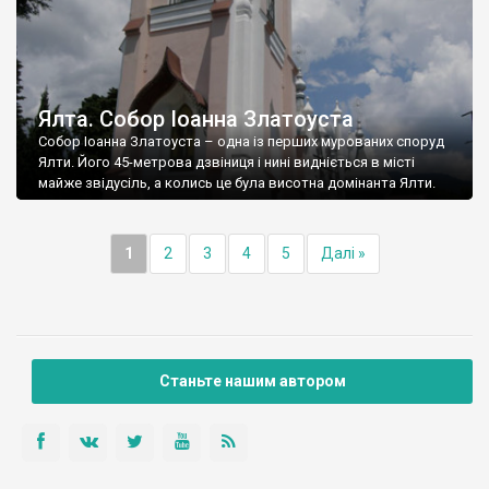
Ялта. Собор Іоанна Златоуста
Собор Іоанна Златоуста – одна із перших мурованих споруд
Ялти. Його 45-метрова дзвіниця і нині видніється в місті
майже звідусіль, а колись це була висотна домінанта Ялти.
1
2
3
4
5
Далі »
Станьте нашим автором