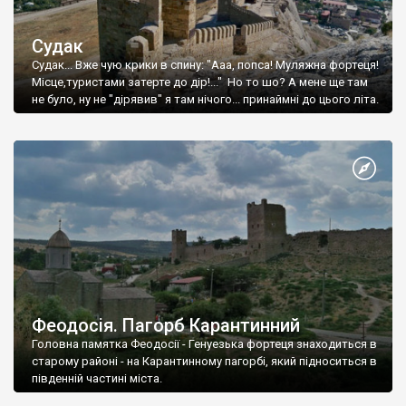
Судак
Судак... Вже чую крики в спину: "Ааа, попса! Муляжна фортеця!
Місце,туристами затерте до дір!..." Но то шо? А мене ще там
не було, ну не "дірявив" я там нічого... принаймні до цього літа.
Феодосія. Пагорб Карантинний
Головна памятка Феодосії - Генуезька фортеця знаходиться в
старому районі - на Карантинному пагорбі, який підноситься в
південній частині міста.