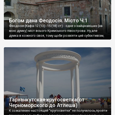
Богом дана Феодосія. Місто Ч.1
Феодосія (Кафа-12 (13) -15 (18) ст) - одне з найцікавіших (на
мою думку) міст всього Кримського півострова .Ну,але
думка в кожного своя, тому щоби розвіяти цей субєктивізм,
запрошую відвідати це
Тарханкутская кругосветка(от
Черноморского до Атлеша)
К сожалению настоящей "кругосветки" не получилось,пройти