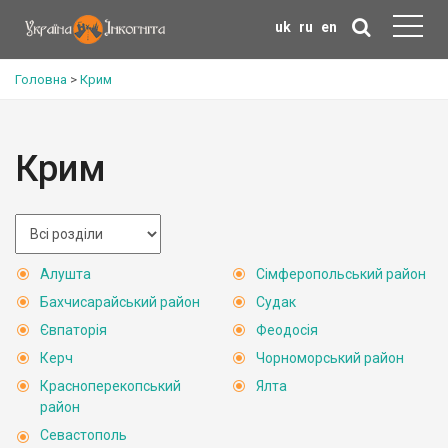
uk
ru
en
Головна
>
Крим
Крим
Алушта
Сімферопольський район
Бахчисарайський район
Судак
Євпаторія
Феодосія
Керч
Чорноморський район
Красноперекопський
Ялта
район
Севастополь