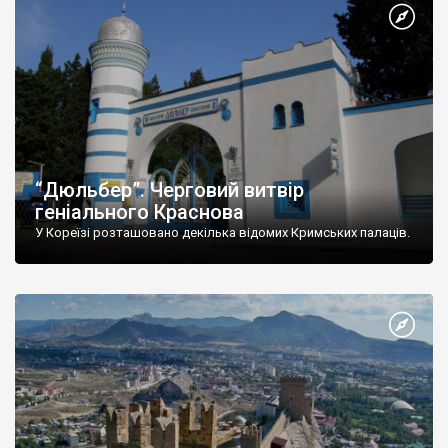
“Дюльбер”. Черговий витвір
геніального Краснова
У Кореїзі розташовано декілька відомих Кримських палаців.