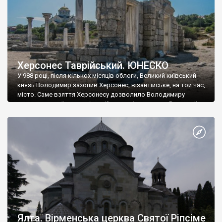
Херсонес Таврійський. ЮНЕСКО
У 988 році, після кількох місяців облоги, Великий київський
князь Володимир захопив Херсонес, візантійське, на той час,
місто. Саме взяття Херсонесу дозволило Володимиру
диктувати свої умови візантійському імператору Василю ІІ, та
одружитися з його дочкою Ганною. Цього ж року, в
Херсонесі Володимир-язичник, став Василем-християнином.
А потім було Хрещення Русі. На честь Херсонесу Таврійського
названо місто […]
Ялта. Вірменська церква Святої Ріпсіме