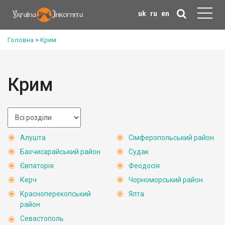
uk
ru
en
Головна
>
Крим
Крим
Алушта
Сімферопольський район
Бахчисарайський район
Судак
Євпаторія
Феодосія
Керч
Чорноморський район
Красноперекопський
Ялта
район
Севастополь