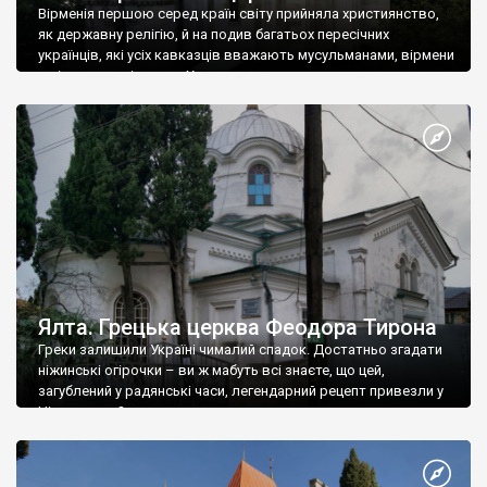
Вірменія першою серед країн світу прийняла християнство,
як державну релігію, й на подив багатьох пересічних
українців, які усіх кавказців вважають мусульманами, вірмени
є відданими вірянами Христа
Ялта. Грецька церква Феодора Тирона
Греки залишили Україні чималий спадок. Достатньо згадати
ніжинські огірочки – ви ж мабуть всі знаєте, що цей,
загублений у радянські часи, легендарний рецепт привезли у
Ніжин греки?