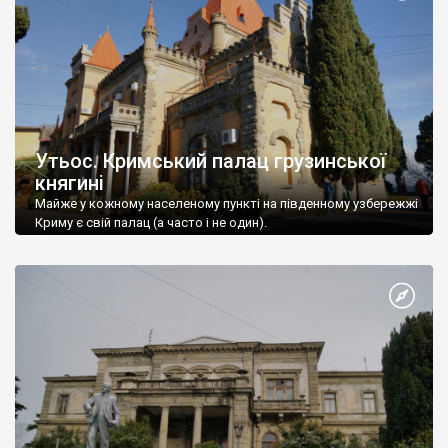
Утьос. Кримський палац грузинської
княгині
Майже у кожному населеному пункті на південному узбережжі
Криму є свій палац (а часто і не один).