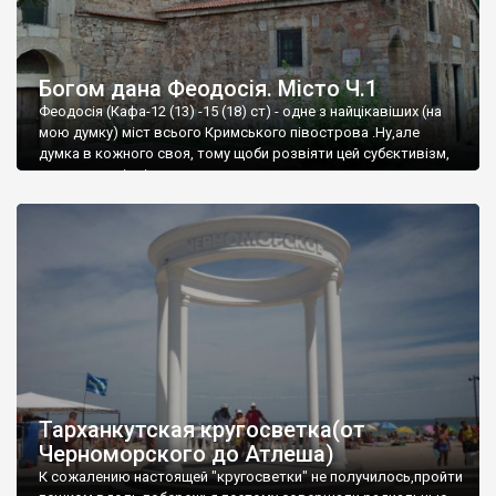
Богом дана Феодосія. Місто Ч.1
Феодосія (Кафа-12 (13) -15 (18) ст) - одне з найцікавіших (на
мою думку) міст всього Кримського півострова .Ну,але
думка в кожного своя, тому щоби розвіяти цей субєктивізм,
запрошую відвідати це
Тарханкутская кругосветка(от
Черноморского до Атлеша)
К сожалению настоящей "кругосветки" не получилось,пройти