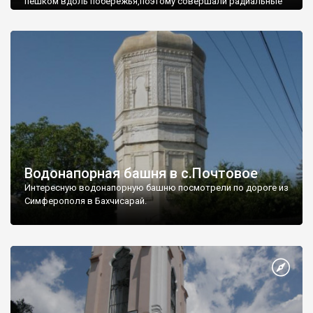
пешком вдоль побережья,поэтому совершали радиальные
вылазки из Оленевки.
Водонапорная башня в с.Почтовое
Интересную водонапорную башню посмотрели по дороге из
Симферополя в Бахчисарай.