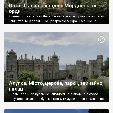
Ялта . Палац нащадків Мордовської
орди
Дивне місто все таки Ялта. Такого контрасту між багатством
і бідністю, між розкішшю і розрухою в Україні більше не
знайдеш.
Алупка. Місто, церква, парк і, звичайно,
палац
Князь Воронцов був чи не найвідомішою людиною свого
часу, але давайте не будемо кривити душею – чи знали ви це
прізвище до відвідин Алупки? Мабуть все таки ні.