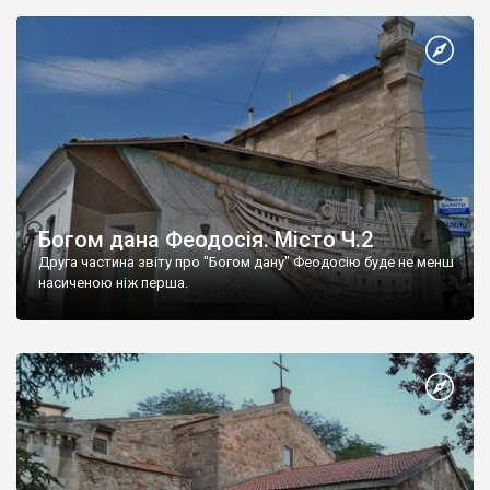
Богом дана Феодосія. Місто Ч.2
Друга частина звіту про "Богом дану" Феодосію буде не менш
насиченою ніж перша.