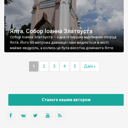
Ялта. Собор Іоанна Златоуста
Собор Іоанна Златоуста – одна із перших мурованих споруд
Ялти. Його 45-метрова дзвіниця і нині видніється в місті
майже звідусіль, а колись це була висотна домінанта Ялти.
1
2
3
4
5
Далі »
Станьте нашим автором