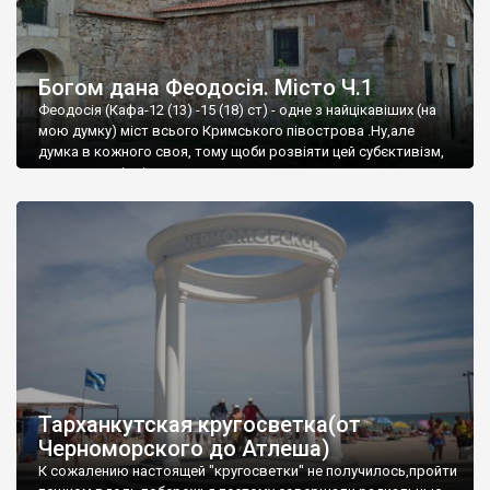
Богом дана Феодосія. Місто Ч.1
Феодосія (Кафа-12 (13) -15 (18) ст) - одне з найцікавіших (на
мою думку) міст всього Кримського півострова .Ну,але
думка в кожного своя, тому щоби розвіяти цей субєктивізм,
запрошую відвідати це
Тарханкутская кругосветка(от
Черноморского до Атлеша)
К сожалению настоящей "кругосветки" не получилось,пройти