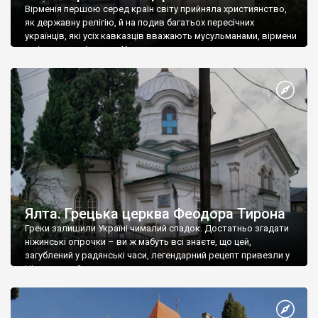
Вірменія першою серед країн світу прийняла християнство,
як державну релігію, й на подив багатьох пересічних
українців, які усіх кавказців вважають мусульманами, вірмени
є відданими вірянами Христа
Ялта. Грецька церква Феодора Тирона
Греки залишили Україні чималий спадок. Достатньо згадати
ніжинські огірочки – ви ж мабуть всі знаєте, що цей,
загублений у радянські часи, легендарний рецепт привезли у
Ніжин греки?