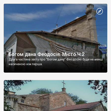
Богом дана Феодосія. Місто Ч.2
Друга частина звіту про "Богом дану" Феодосію буде не менш
насиченою ніж перша.