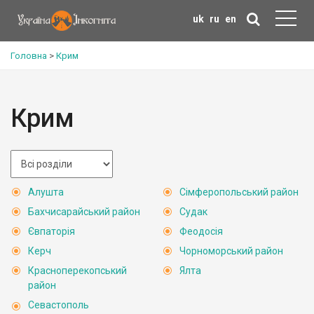
uk
ru
en
Головна
>
Крим
Крим
Алушта
Сімферопольський район
Бахчисарайський район
Судак
Євпаторія
Феодосія
Керч
Чорноморський район
Красноперекопський
Ялта
район
Севастополь