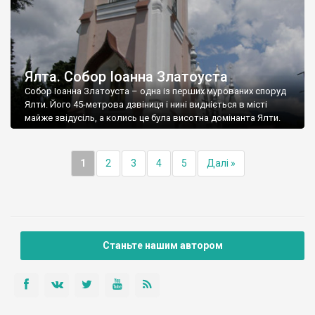
Ялта. Собор Іоанна Златоуста
Собор Іоанна Златоуста – одна із перших мурованих споруд
Ялти. Його 45-метрова дзвіниця і нині видніється в місті
майже звідусіль, а колись це була висотна домінанта Ялти.
1
2
3
4
5
Далі »
Станьте нашим автором