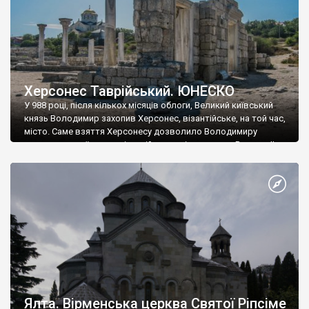
Херсонес Таврійський. ЮНЕСКО
У 988 році, після кількох місяців облоги, Великий київський
князь Володимир захопив Херсонес, візантійське, на той час,
місто. Саме взяття Херсонесу дозволило Володимиру
диктувати свої умови візантійському імператору Василю ІІ, та
одружитися з його дочкою Ганною. Цього ж року, в
Херсонесі Володимир-язичник, став Василем-християнином.
А потім було Хрещення Русі. На честь Херсонесу Таврійського
названо місто […]
Ялта. Вірменська церква Святої Ріпсіме