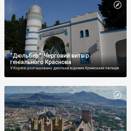
“Дюльбер”. Черговий витвір
геніального Краснова
У Кореїзі розташовано декілька відомих Кримських палаців.