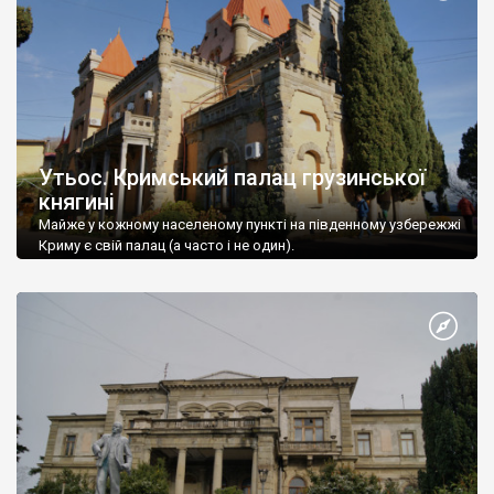
Утьос. Кримський палац грузинської
княгині
Майже у кожному населеному пункті на південному узбережжі
Криму є свій палац (а часто і не один).