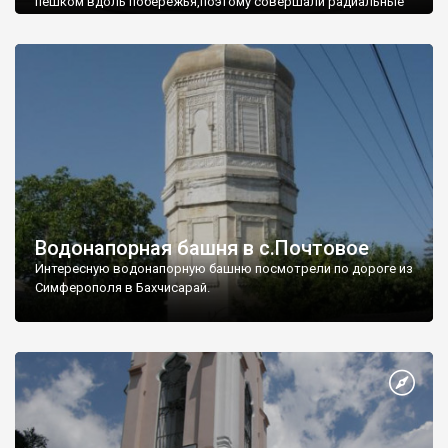
пешком вдоль побережья,поэтому совершали радиальные
вылазки из Оленевки.
Водонапорная башня в с.Почтовое
Интересную водонапорную башню посмотрели по дороге из
Симферополя в Бахчисарай.