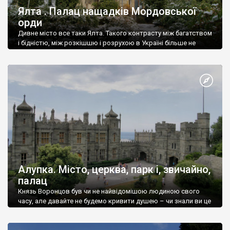
Ялта . Палац нащадків Мордовської
орди
Дивне місто все таки Ялта. Такого контрасту між багатством
і бідністю, між розкішшю і розрухою в Україні більше не
знайдеш.
Алупка. Місто, церква, парк і, звичайно,
палац
Князь Воронцов був чи не найвідомішою людиною свого
часу, але давайте не будемо кривити душею – чи знали ви це
прізвище до відвідин Алупки? Мабуть все таки ні.