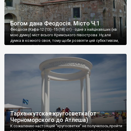
Богом дана Феодосія. Місто Ч.1
Феодосія (Кафа-12 (13) -15 (18) ст) - одне з найцікавіших (на
мою думку) міст всього Кримського півострова .Ну,але
думка в кожного своя, тому щоби розвіяти цей субєктивізм,
запрошую відвідати це
Тарханкутская кругосветка(от
Черноморского до Атлеша)
К сожалению настоящей "кругосветки" не получилось,пройти