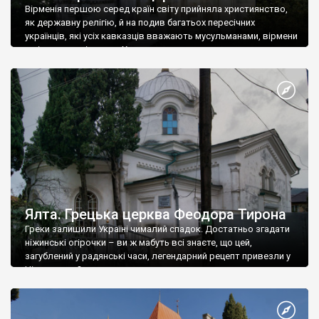
Вірменія першою серед країн світу прийняла християнство,
як державну релігію, й на подив багатьох пересічних
українців, які усіх кавказців вважають мусульманами, вірмени
є відданими вірянами Христа
Ялта. Грецька церква Феодора Тирона
Греки залишили Україні чималий спадок. Достатньо згадати
ніжинські огірочки – ви ж мабуть всі знаєте, що цей,
загублений у радянські часи, легендарний рецепт привезли у
Ніжин греки?