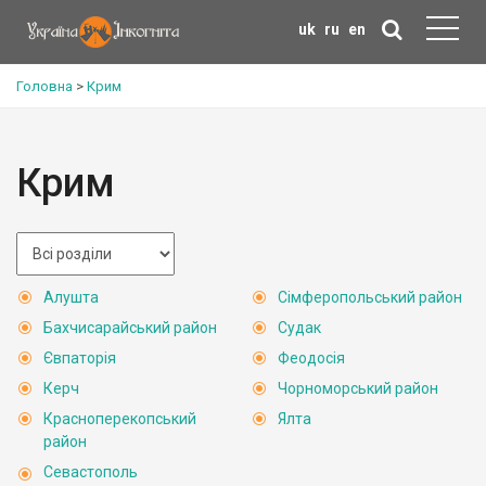
uk
ru
en
Головна
>
Крим
Крим
Алушта
Сімферопольський район
Бахчисарайський район
Судак
Євпаторія
Феодосія
Керч
Чорноморський район
Красноперекопський
Ялта
район
Севастополь