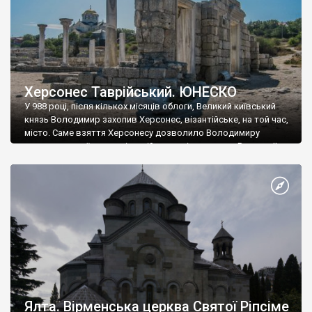
Херсонес Таврійський. ЮНЕСКО
У 988 році, після кількох місяців облоги, Великий київський
князь Володимир захопив Херсонес, візантійське, на той час,
місто. Саме взяття Херсонесу дозволило Володимиру
диктувати свої умови візантійському імператору Василю ІІ, та
одружитися з його дочкою Ганною. Цього ж року, в
Херсонесі Володимир-язичник, став Василем-християнином.
А потім було Хрещення Русі. На честь Херсонесу Таврійського
названо місто […]
Ялта. Вірменська церква Святої Ріпсіме