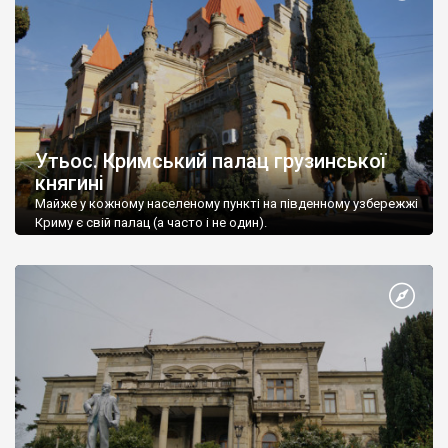
Утьос. Кримський палац грузинської
княгині
Майже у кожному населеному пункті на південному узбережжі
Криму є свій палац (а часто і не один).