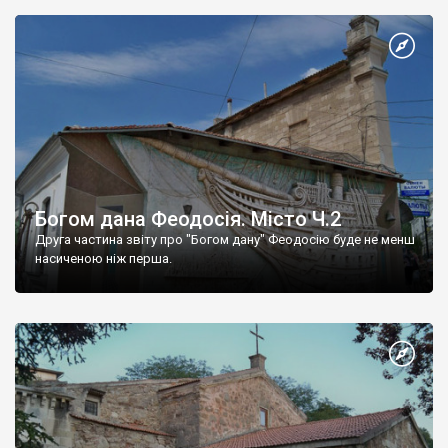
Богом дана Феодосія. Місто Ч.2
Друга частина звіту про "Богом дану" Феодосію буде не менш
насиченою ніж перша.