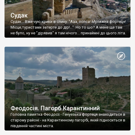
Судак
Судак... Вже чую крики в спину: "Ааа, попса! Муляжна фортеця!
Місце,туристами затерте до дір!..." Но то шо? А мене ще там
не було, ну не "дірявив" я там нічого... принаймні до цього літа.
Феодосія. Пагорб Карантинний
Головна памятка Феодосії - Генуезька фортеця знаходиться в
старому районі - на Карантинному пагорбі, який підноситься в
південній частині міста.