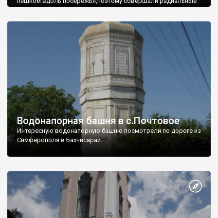
пешком вдоль побережья,поэтому совершали радиальные
вылазки из Оленевки.
Водонапорная башня в с.Почтовое
Интересную водонапорную башню посмотрели по дороге из
Симферополя в Бахчисарай.