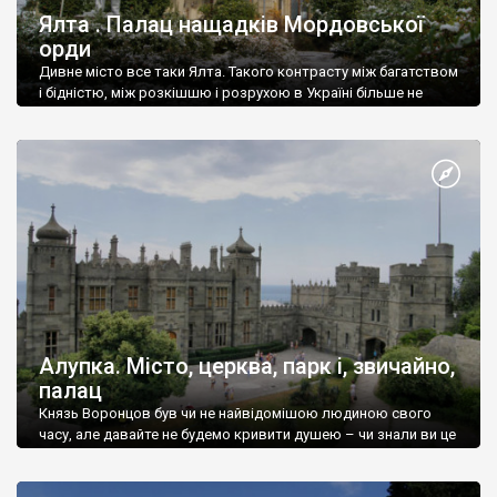
Ялта . Палац нащадків Мордовської
орди
Дивне місто все таки Ялта. Такого контрасту між багатством
і бідністю, між розкішшю і розрухою в Україні більше не
знайдеш.
Алупка. Місто, церква, парк і, звичайно,
палац
Князь Воронцов був чи не найвідомішою людиною свого
часу, але давайте не будемо кривити душею – чи знали ви це
прізвище до відвідин Алупки? Мабуть все таки ні.