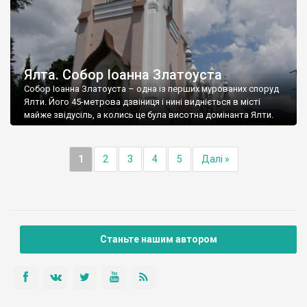
Ялта. Собор Іоанна Златоуста
Собор Іоанна Златоуста – одна із перших мурованих споруд
Ялти. Його 45-метрова дзвіниця і нині видніється в місті
майже звідусіль, а колись це була висотна домінанта Ялти.
1
2
3
4
5
Далі »
Станьте нашим автором