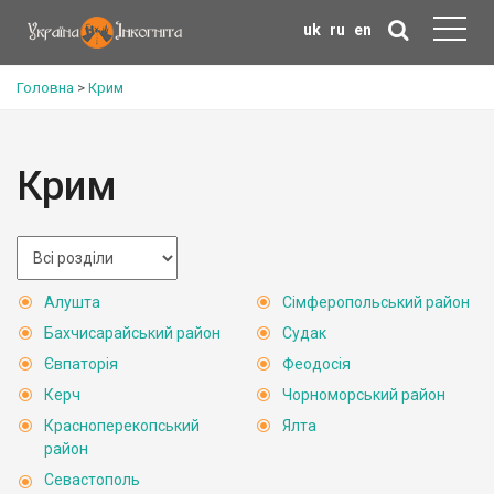
uk
ru
en
Головна
>
Крим
Крим
Алушта
Сімферопольський район
Бахчисарайський район
Судак
Євпаторія
Феодосія
Керч
Чорноморський район
Красноперекопський
Ялта
район
Севастополь