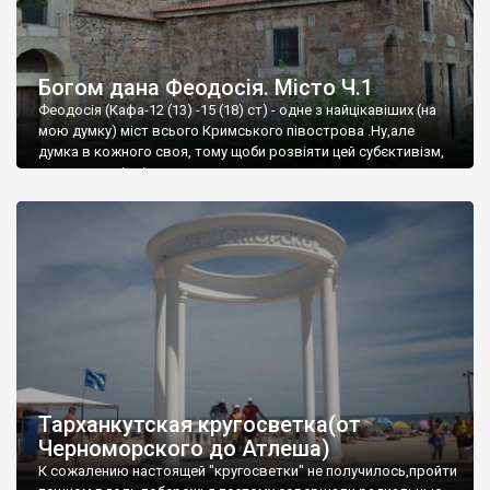
Богом дана Феодосія. Місто Ч.1
Феодосія (Кафа-12 (13) -15 (18) ст) - одне з найцікавіших (на
мою думку) міст всього Кримського півострова .Ну,але
думка в кожного своя, тому щоби розвіяти цей субєктивізм,
запрошую відвідати це
Тарханкутская кругосветка(от
Черноморского до Атлеша)
К сожалению настоящей "кругосветки" не получилось,пройти