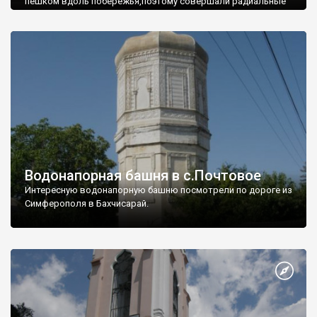
пешком вдоль побережья,поэтому совершали радиальные
вылазки из Оленевки.
Водонапорная башня в с.Почтовое
Интересную водонапорную башню посмотрели по дороге из
Симферополя в Бахчисарай.