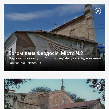
Богом дана Феодосія. Місто Ч.2
Друга частина звіту про "Богом дану" Феодосію буде не менш
насиченою ніж перша.