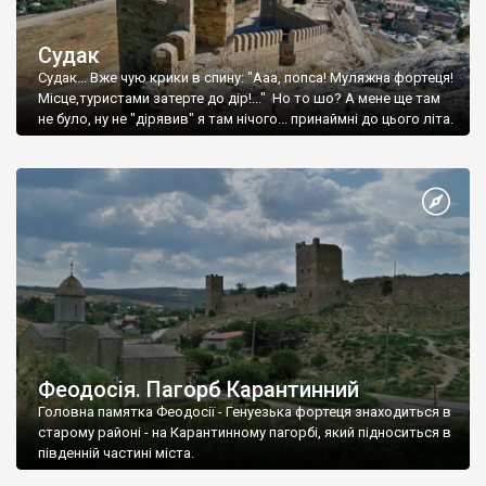
Судак
Судак... Вже чую крики в спину: "Ааа, попса! Муляжна фортеця!
Місце,туристами затерте до дір!..." Но то шо? А мене ще там
не було, ну не "дірявив" я там нічого... принаймні до цього літа.
Феодосія. Пагорб Карантинний
Головна памятка Феодосії - Генуезька фортеця знаходиться в
старому районі - на Карантинному пагорбі, який підноситься в
південній частині міста.