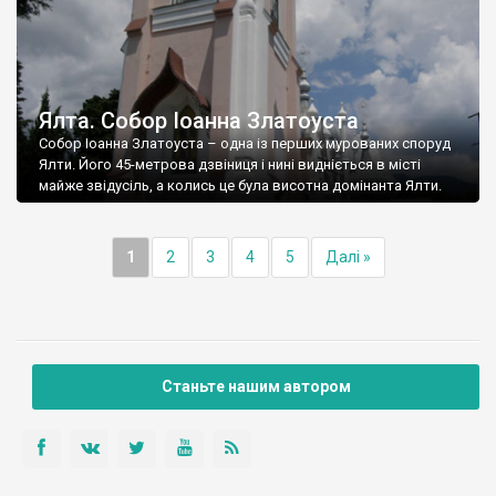
Ялта. Собор Іоанна Златоуста
Собор Іоанна Златоуста – одна із перших мурованих споруд
Ялти. Його 45-метрова дзвіниця і нині видніється в місті
майже звідусіль, а колись це була висотна домінанта Ялти.
1
2
3
4
5
Далі »
Станьте нашим автором