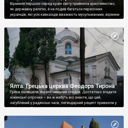
Вірменія першою серед країн світу прийняла християнство,
як державну релігію, й на подив багатьох пересічних
українців, які усіх кавказців вважають мусульманами, вірмени
є відданими вірянами Христа
Ялта. Грецька церква Феодора Тирона
Греки залишили Україні чималий спадок. Достатньо згадати
ніжинські огірочки – ви ж мабуть всі знаєте, що цей,
загублений у радянські часи, легендарний рецепт привезли у
Ніжин греки?