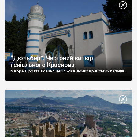
“Дюльбер”. Черговий витвір
геніального Краснова
У Кореїзі розташовано декілька відомих Кримських палаців.