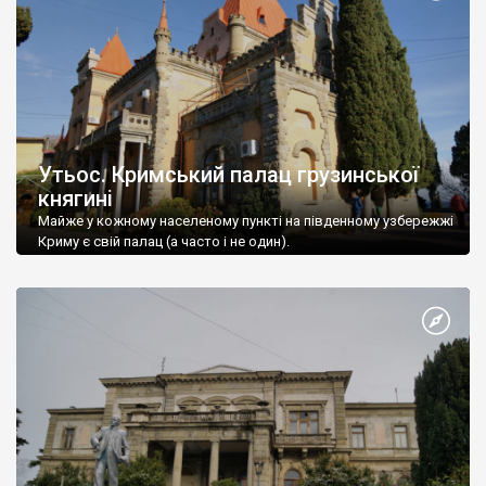
Утьос. Кримський палац грузинської
княгині
Майже у кожному населеному пункті на південному узбережжі
Криму є свій палац (а часто і не один).