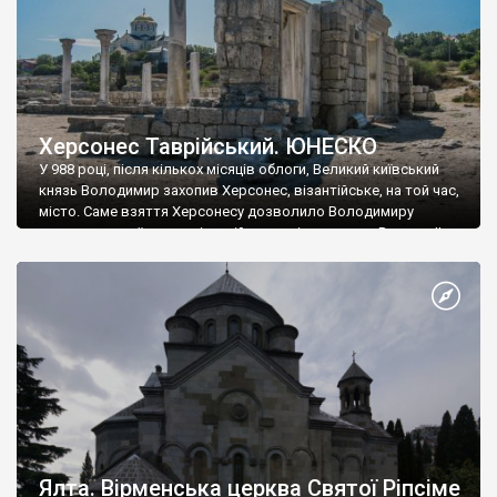
Херсонес Таврійський. ЮНЕСКО
У 988 році, після кількох місяців облоги, Великий київський
князь Володимир захопив Херсонес, візантійське, на той час,
місто. Саме взяття Херсонесу дозволило Володимиру
диктувати свої умови візантійському імператору Василю ІІ, та
одружитися з його дочкою Ганною. Цього ж року, в
Херсонесі Володимир-язичник, став Василем-християнином.
А потім було Хрещення Русі. На честь Херсонесу Таврійського
названо місто […]
Ялта. Вірменська церква Святої Ріпсіме