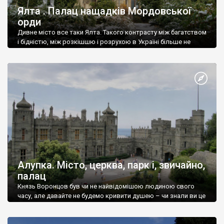
Ялта . Палац нащадків Мордовської
орди
Дивне місто все таки Ялта. Такого контрасту між багатством
і бідністю, між розкішшю і розрухою в Україні більше не
знайдеш.
Алупка. Місто, церква, парк і, звичайно,
палац
Князь Воронцов був чи не найвідомішою людиною свого
часу, але давайте не будемо кривити душею – чи знали ви це
прізвище до відвідин Алупки? Мабуть все таки ні.