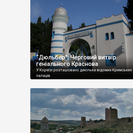
“Дюльбер”. Черговий витвір
геніального Краснова
У Кореїзі розташовано декілька відомих Кримських
палаців.