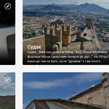
Судак
Судак... Вже чую крики в спину: "Ааа, попса! Муляжна
фортеця! Місце,туристами затерте до дір!..." Но то шо
мене ще там не було, ну не "дірявив" я там нічого...
принаймні до цього літа.