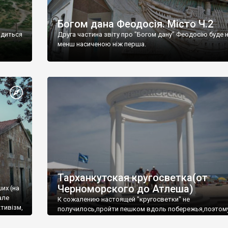
Богом дана Феодосія. Місто Ч.2
одиться
Друга частина звіту про "Богом дану" Феодосію буде 
менш насиченою ніж перша.
Тарханкутская кругосветка(от
Черноморского до Атлеша)
ших (на
але
К сожалению настоящей "кругосветки" не
тивізм,
получилось,пройти пешком вдоль побережья,поэтом
совершали радиальные вылазки из Оленевки.