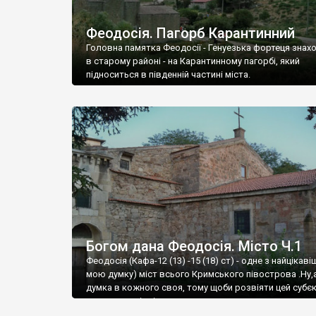
Феодосія. Пагорб Карантинний
Головна памятка Феодосії - Генуезька фортеця знах
в старому районі - на Карантинному пагорбі, який
підноситься в південній частині міста.
Богом дана Феодосія. Місто Ч.1
Феодосія (Кафа-12 (13) -15 (18) ст) - одне з найцікаві
мою думку) міст всього Кримського півострова .Ну,
думка в кожного своя, тому щоби розвіяти цей субєк
запрошую відвідати це