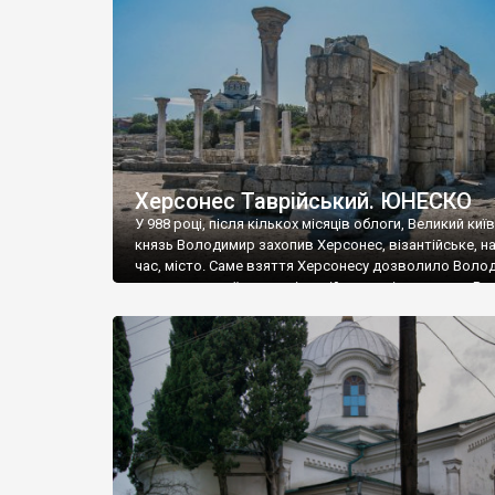
музею «Новгородський музей-заповідник» сотні арт
візантійської доби. Раритети викрадені з фондів об’
культурної спадщини ЮНЕСКО «Херсонеса Таврійсько
Офіційно – на виставку «Золото Візантії», але експер
влада в Україні вважають це лише […]
Херсонес Таврійський. ЮНЕСКО
У 988 році, після кількох місяців облоги, Великий киї
князь Володимир захопив Херсонес, візантійське, на
час, місто. Саме взяття Херсонесу дозволило Воло
диктувати свої умови візантійському імператору Вас
та одружитися з його дочкою Ганною. Цього ж року,
Херсонесі Володимир-язичник, став Василем-
християнином. А потім було Хрещення Русі. На честь
Херсонесу Таврійського названо місто […]