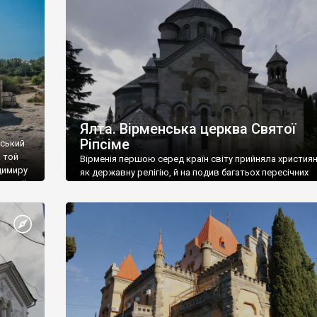
ефактів
називаються «повстяками» (postaki)…” “Вино. Крим
єкту
виробляє відмінне вино і його вдосталь: воно все ду
го».
легке біле і дуже […]
ти та
Ялта. Вірменська церква Святої
Ріпсіме
вський
 той
Вірменія першою серед країн світу прийняла христия
димиру
як державну релігію, й на подив багатьох пересічних
илю ІІ,
українців, які усіх кавказців вважають мусульманами,
 в
вірмени є відданими вірянами Христа