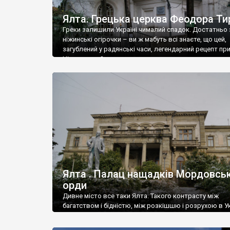
Ялта. Грецька церква Феодора Ти
Греки залишили Україні чималий спадок. Достатньо 
ніжинські огірочки – ви ж мабуть всі знаєте, що цей,
загублений у радянські часи, легендарний рецепт пр
Ніжин греки?
Ялта . Палац нащадків Мордовськ
орди
Дивне місто все таки Ялта. Такого контрасту між
багатством і бідністю, між розкішшю і розрухою в Ук
більше не знайдеш.