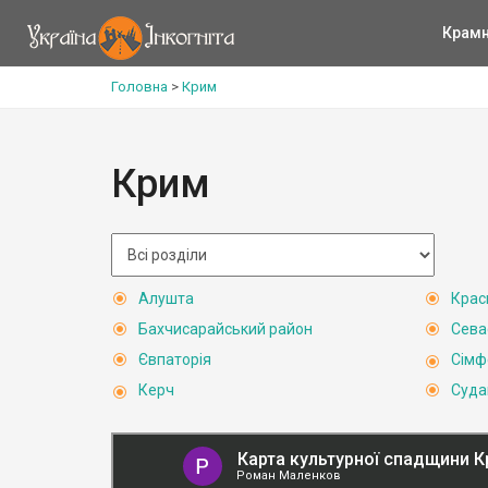
Крам
Головна
>
Крим
Крим
Алушта
Крас
Бахчисарайський район
Сева
Євпаторія
Сімф
Керч
Суда