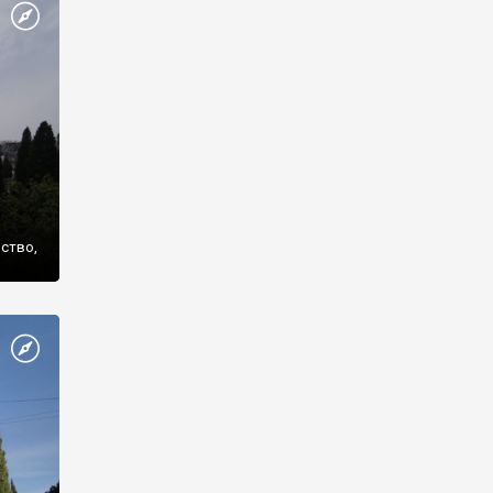
же
нство,