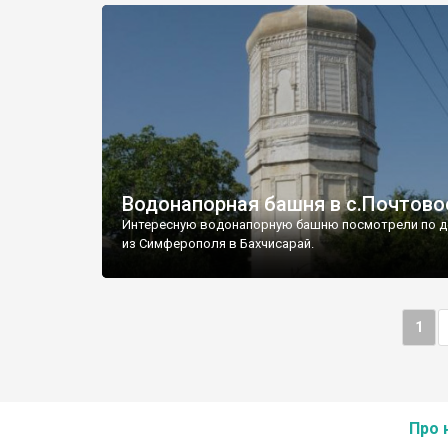
Водонапорная башня в с.Почтово
Интересную водонапорную башню посмотрели по д
из Симферополя в Бахчисарай.
1
Про 