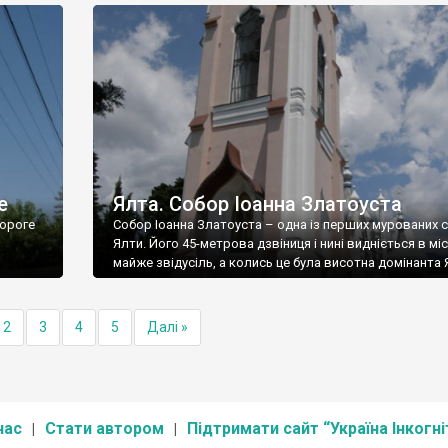
е
Ялта. Собор Іоанна Златоуста
ороге
Собор Іоанна Златоуста – одна із перших мурованих 
Ялти. Його 45-метрова дзвіниця і нині видніється в міс
майже звідусіль, а колись це була висотна домінанта 
2
3
4
5
Далі »
нас
Стати автором
Підтримати сайт “Україна Інкогні