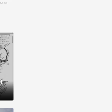
им та
ора і
є
го типу,
ей-
рний
ста:
 райони
від 2
I
і,
рукти,
 котрі