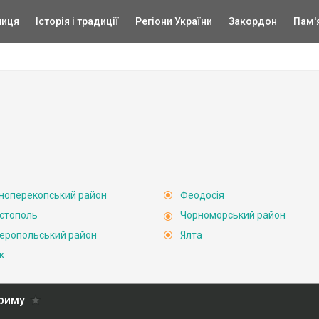
ниця
Історія і традиції
Регіони України
Закордон
Пам'
ноперекопський район
Феодосія
стополь
Чорноморський район
еропольський район
Ялта
к