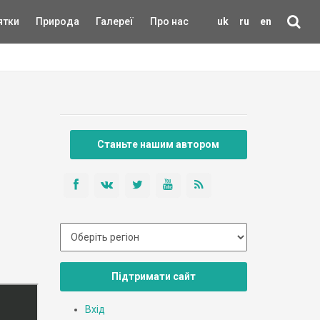
ятки
Природа
Галереї
Про нас
uk
ru
en
Станьте нашим автором
Підтримати сайт
Вхід