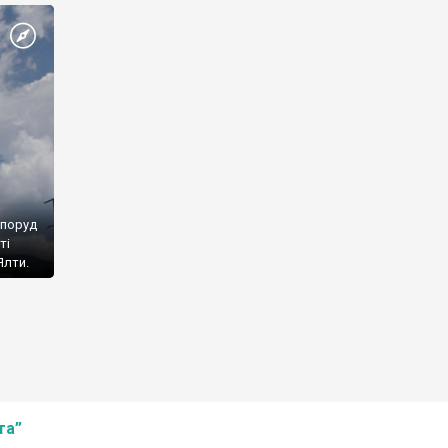
споруд
ті
Ялти.
та”