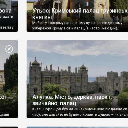
рона
Утьос. Кримський палац грузинськ
княгині
згадати
Майже у кожному населеному пункті на південному
ивезли у
узбережжі Криму є свій палац (а часто і не один).
ої
Алупка. Місто, церква, парк і,
звичайно, палац
Князь Воронцов був чи не найвідомішою людиною св
раїні
часу, але давайте не будемо кривити душею – чи знал
це прізвище до відвідин Алупки? Мабуть все таки ні.