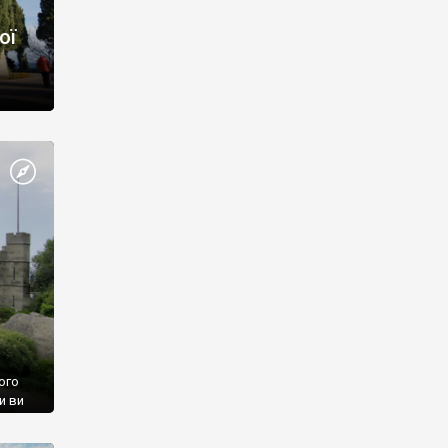
ої
ого
и ви