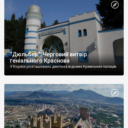
“Дюльбер”. Черговий витвір
геніального Краснова
У Кореїзі розташовано декілька відомих Кримських палаців.