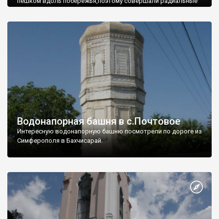
пешком вдоль побережья,поэтому совершали радиальные
вылазки из Оленевки.
Водонапорная башня в с.Почтовое
Интересную водонапорную башню посмотрели по дороге из
Симферополя в Бахчисарай.