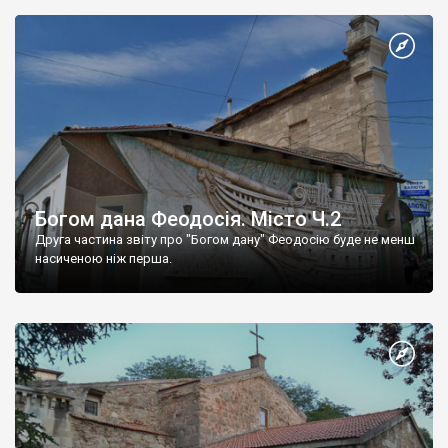
Богом дана Феодосія. Місто Ч.2
Друга частина звіту про "Богом дану" Феодосію буде не менш
насиченою ніж перша.