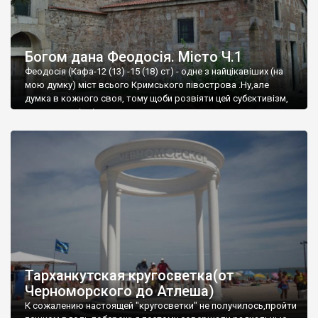
Богом дана Феодосія. Місто Ч.1
Феодосія (Кафа-12 (13) -15 (18) ст) - одне з найцікавіших (на
мою думку) міст всього Кримського півострова .Ну,але
думка в кожного своя, тому щоби розвіяти цей субєктивізм,
запрошую відвідати це
Тарханкутская кругосветка(от
Черноморского до Атлеша)
К сожалению настоящей "кругосветки" не получилось,пройти