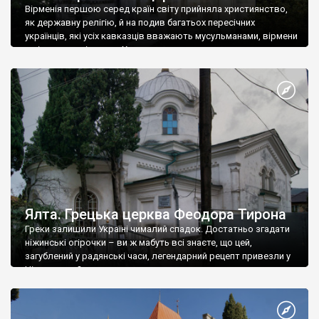
Вірменія першою серед країн світу прийняла християнство,
як державну релігію, й на подив багатьох пересічних
українців, які усіх кавказців вважають мусульманами, вірмени
є відданими вірянами Христа
Ялта. Грецька церква Феодора Тирона
Греки залишили Україні чималий спадок. Достатньо згадати
ніжинські огірочки – ви ж мабуть всі знаєте, що цей,
загублений у радянські часи, легендарний рецепт привезли у
Ніжин греки?