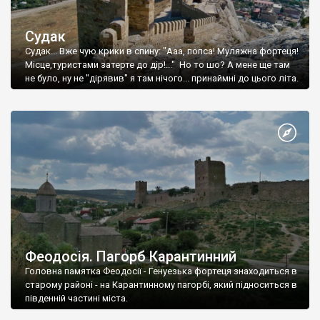
Судак
Судак... Вже чую крики в спину: "Ааа, попса! Муляжна фортеця!
Місце,туристами затерте до дір!..." Но то шо? А мене ще там
не було, ну не "дірявив" я там нічого... принаймні до цього літа.
Феодосія. Пагорб Карантинний
Головна памятка Феодосії - Генуезька фортеця знаходиться в
старому районі - на Карантинному пагорбі, який підноситься в
південній частині міста.