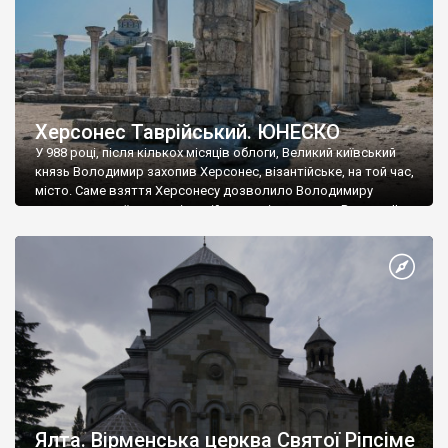
Херсонес Таврійський. ЮНЕСКО
У 988 році, після кількох місяців облоги, Великий київський
князь Володимир захопив Херсонес, візантійське, на той час,
місто. Саме взяття Херсонесу дозволило Володимиру
диктувати свої умови візантійському імператору Василю ІІ, та
одружитися з його дочкою Ганною. Цього ж року, в
Херсонесі Володимир-язичник, став Василем-християнином.
А потім було Хрещення Русі. На честь Херсонесу Таврійського
названо місто […]
Ялта. Вірменська церква Святої Ріпсіме