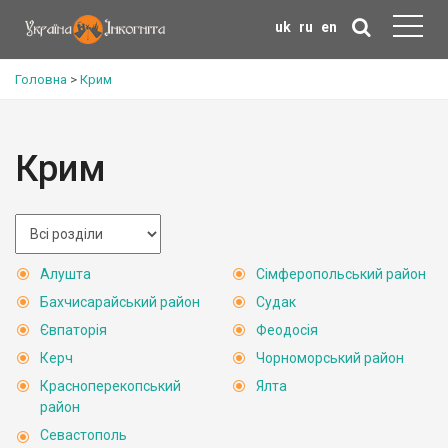
uk
ru
en
Головна
>
Крим
Крим
Алушта
Сімферопольський район
Бахчисарайський район
Судак
Євпаторія
Феодосія
Керч
Чорноморський район
Красноперекопський
Ялта
район
Севастополь