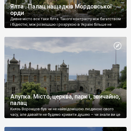
Ялта . Палац нащадків Мордовської
орди
Дивне місто все таки Ялта. Такого контрасту між багатством
і бідністю, між розкішшю і розрухою в Україні більше не
знайдеш.
Алупка. Місто, церква, парк і, звичайно,
палац
Князь Воронцов був чи не найвідомішою людиною свого
часу, але давайте не будемо кривити душею – чи знали ви це
прізвище до відвідин Алупки? Мабуть все таки ні.