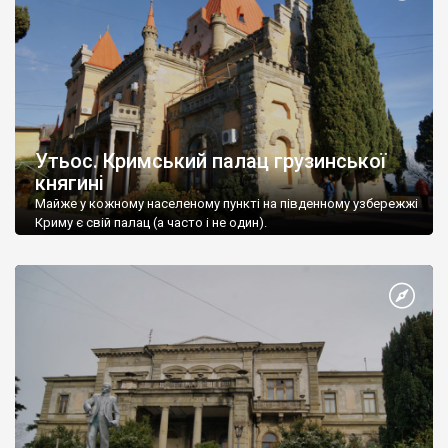
Утьос. Кримський палац грузинської
княгині
Майже у кожному населеному пункті на південному узбережжі
Криму є свій палац (а часто і не один).