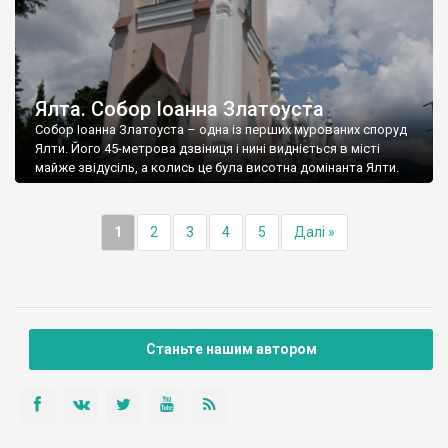
Ялта. Собор Іоанна Златоуста
Собор Іоанна Златоуста – одна із перших мурованих споруд
Ялти. Його 45-метрова дзвіниця і нині видніється в місті
майже звідусіль, а колись це була висотна домінанта Ялти.
1
2
3
4
5
Далі »
Станьте нашим автором