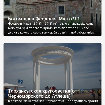
Богом дана Феодосія. Місто Ч.1
Феодосія (Кафа-12 (13) -15 (18) ст) - одне з найцікавіших (на
мою думку) міст всього Кримського півострова .Ну,але
думка в кожного своя, тому щоби розвіяти цей субєктивізм,
запрошую відвідати це
Тарханкутская кругосветка(от
Черноморского до Атлеша)
К сожалению настоящей "кругосветки" не получилось,пройти