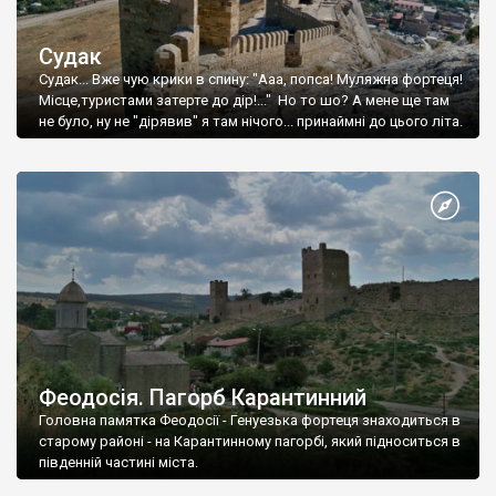
Судак
Судак... Вже чую крики в спину: "Ааа, попса! Муляжна фортеця!
Місце,туристами затерте до дір!..." Но то шо? А мене ще там
не було, ну не "дірявив" я там нічого... принаймні до цього літа.
Феодосія. Пагорб Карантинний
Головна памятка Феодосії - Генуезька фортеця знаходиться в
старому районі - на Карантинному пагорбі, який підноситься в
південній частині міста.