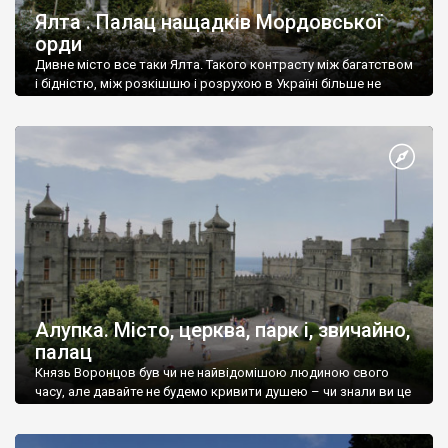
Ялта . Палац нащадків Мордовської
орди
Дивне місто все таки Ялта. Такого контрасту між багатством
і бідністю, між розкішшю і розрухою в Україні більше не
знайдеш.
Алупка. Місто, церква, парк і, звичайно,
палац
Князь Воронцов був чи не найвідомішою людиною свого
часу, але давайте не будемо кривити душею – чи знали ви це
прізвище до відвідин Алупки? Мабуть все таки ні.