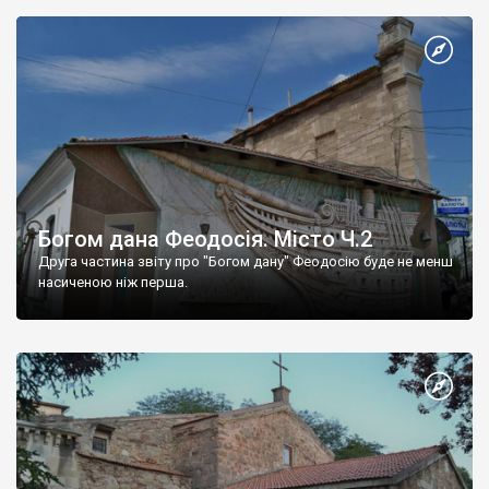
Богом дана Феодосія. Місто Ч.2
Друга частина звіту про "Богом дану" Феодосію буде не менш
насиченою ніж перша.