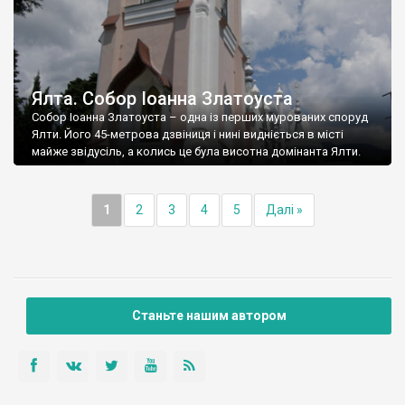
Ялта. Собор Іоанна Златоуста
Собор Іоанна Златоуста – одна із перших мурованих споруд
Ялти. Його 45-метрова дзвіниця і нині видніється в місті
майже звідусіль, а колись це була висотна домінанта Ялти.
1
2
3
4
5
Далі »
Станьте нашим автором