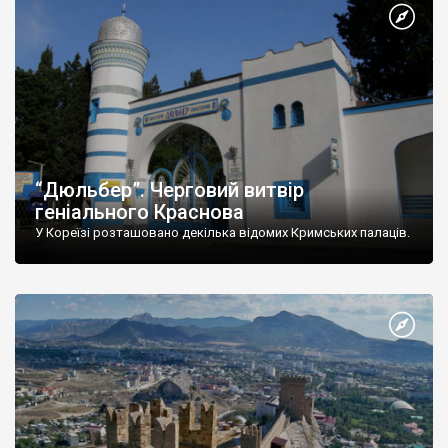
“Дюльбер”. Черговий витвір
геніального Краснова
У Кореїзі розташовано декілька відомих Кримських палаців.