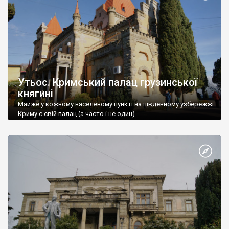
Утьос. Кримський палац грузинської
княгині
Майже у кожному населеному пункті на південному узбережжі
Криму є свій палац (а часто і не один).