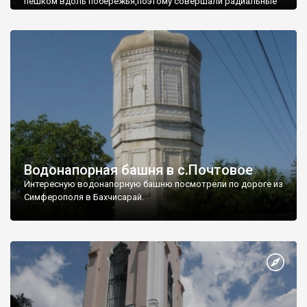
пешком вдоль побережья,поэтому совершали радиальные
вылазки из Оленевки.
Водонапорная башня в с.Почтовое
Интересную водонапорную башню посмотрели по дороге из
Симферополя в Бахчисарай.