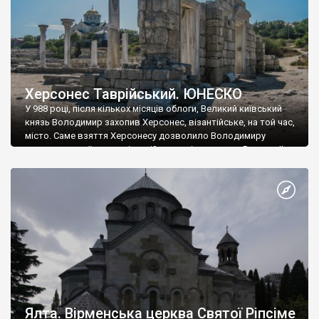
Херсонес Таврійський. ЮНЕСКО
У 988 році, після кількох місяців облоги, Великий київський
князь Володимир захопив Херсонес, візантійське, на той час,
місто. Саме взяття Херсонесу дозволило Володимиру
диктувати свої умови візантійському імператору Василю ІІ, та
одружитися з його дочкою Ганною. Цього ж року, в
Херсонесі Володимир-язичник, став Василем-християнином.
А потім було Хрещення Русі. На честь Херсонесу Таврійського
названо місто […]
Ялта. Вірменська церква Святої Ріпсіме