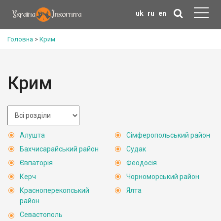
uk
ru
en
Головна
>
Крим
Крим
Алушта
Сімферопольський район
Бахчисарайський район
Судак
Євпаторія
Феодосія
Керч
Чорноморський район
Красноперекопський
Ялта
район
Севастополь