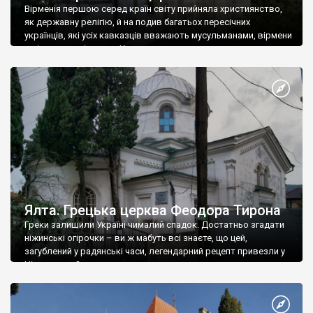
Вірменія першою серед країн світу прийняла християнство,
як державну релігію, й на подив багатьох пересічних
українців, які усіх кавказців вважають мусульманами, вірмени
є відданими вірянами Христа
Ялта. Грецька церква Феодора Тирона
Греки залишили Україні чималий спадок. Достатньо згадати
ніжинські огірочки – ви ж мабуть всі знаєте, що цей,
загублений у радянські часи, легендарний рецепт привезли у
Ніжин греки?