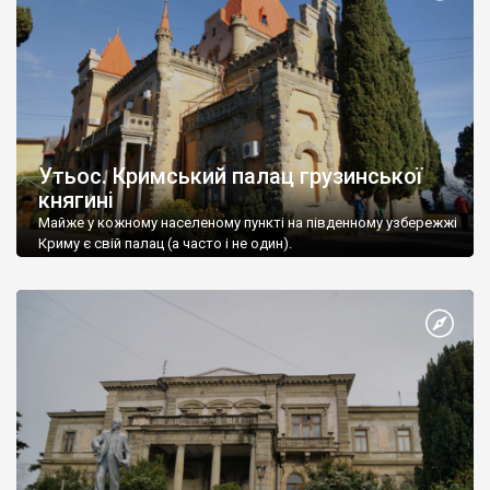
Утьос. Кримський палац грузинської
княгині
Майже у кожному населеному пункті на південному узбережжі
Криму є свій палац (а часто і не один).