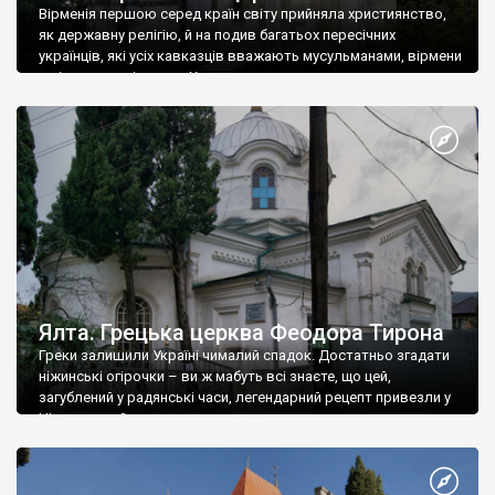
Вірменія першою серед країн світу прийняла християнство,
як державну релігію, й на подив багатьох пересічних
українців, які усіх кавказців вважають мусульманами, вірмени
є відданими вірянами Христа
Ялта. Грецька церква Феодора Тирона
Греки залишили Україні чималий спадок. Достатньо згадати
ніжинські огірочки – ви ж мабуть всі знаєте, що цей,
загублений у радянські часи, легендарний рецепт привезли у
Ніжин греки?