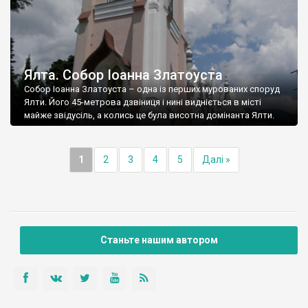
Ялта. Собор Іоанна Златоуста
Собор Іоанна Златоуста – одна із перших мурованих споруд
Ялти. Його 45-метрова дзвіниця і нині видніється в місті
майже звідусіль, а колись це була висотна домінанта Ялти.
1
2
3
4
5
Далі »
Станьте нашим автором