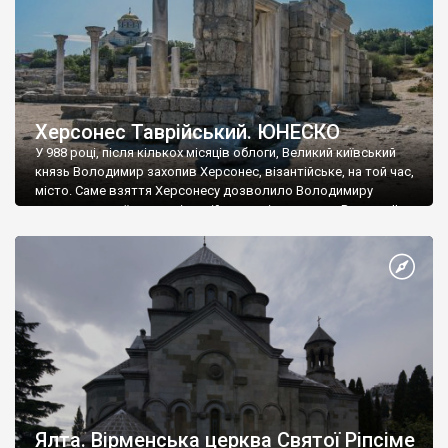
Херсонес Таврійський. ЮНЕСКО
У 988 році, після кількох місяців облоги, Великий київський
князь Володимир захопив Херсонес, візантійське, на той час,
місто. Саме взяття Херсонесу дозволило Володимиру
диктувати свої умови візантійському імператору Василю ІІ, та
одружитися з його дочкою Ганною. Цього ж року, в
Херсонесі Володимир-язичник, став Василем-християнином.
А потім було Хрещення Русі. На честь Херсонесу Таврійського
названо місто […]
Ялта. Вірменська церква Святої Ріпсіме