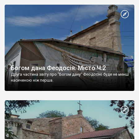
Богом дана Феодосія. Місто Ч.2
Друга частина звіту про "Богом дану" Феодосію буде не менш
насиченою ніж перша.