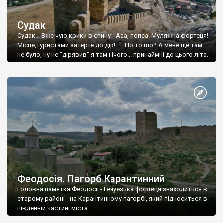
Судак
Судак... Вже чую крики в спину: "Ааа, попса! Муляжна фортеця!
Місце,туристами затерте до дір!..." Но то шо? А мене ще там
не було, ну не "дірявив" я там нічого... принаймні до цього літа.
Феодосія. Пагорб Карантинний
Головна памятка Феодосії - Генуезька фортеця знаходиться в
старому районі - на Карантинному пагорбі, який підноситься в
південній частині міста.