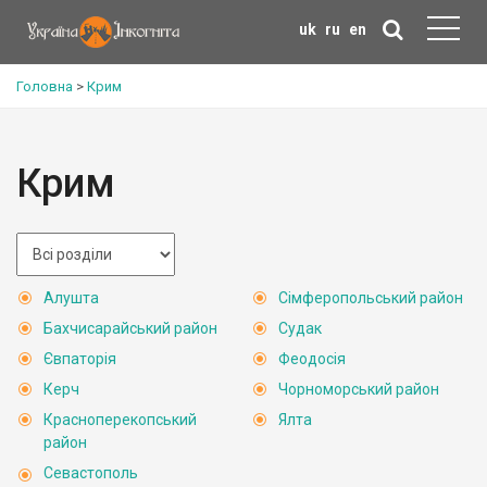
uk
ru
en
Головна
>
Крим
Крим
Алушта
Сімферопольський район
Бахчисарайський район
Судак
Євпаторія
Феодосія
Керч
Чорноморський район
Красноперекопський
Ялта
район
Севастополь