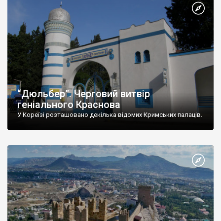
“Дюльбер”. Черговий витвір
геніального Краснова
У Кореїзі розташовано декілька відомих Кримських палаців.