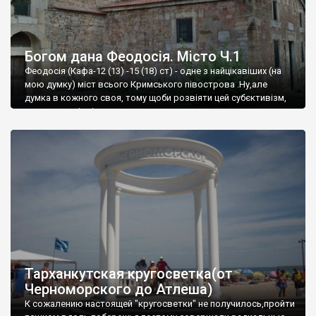
Богом дана Феодосія. Місто Ч.1
Феодосія (Кафа-12 (13) -15 (18) ст) - одне з найцікавіших (на
мою думку) міст всього Кримського півострова .Ну,але
думка в кожного своя, тому щоби розвіяти цей субєктивізм,
запрошую відвідати це
Тарханкутская кругосветка(от
Черноморского до Атлеша)
К сожалению настоящей "кругосветки" не получилось,пройти