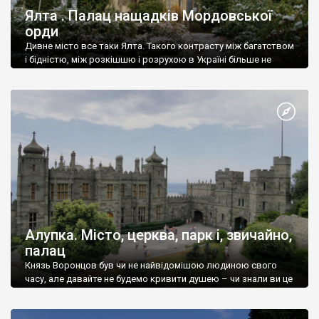
Ялта . Палац нащадків Мордовської
орди
Дивне місто все таки Ялта. Такого контрасту між багатством
і бідністю, між розкішшю і розрухою в Україні більше не
знайдеш.
Алупка. Місто, церква, парк і, звичайно,
палац
Князь Воронцов був чи не найвідомішою людиною свого
часу, але давайте не будемо кривити душею – чи знали ви це
прізвище до відвідин Алупки? Мабуть все таки ні.