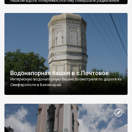
пешком вдоль побережья,поэтому совершали радиальные
вылазки из Оленевки.
Водонапорная башня в с.Почтовое
Интересную водонапорную башню посмотрели по дороге из
Симферополя в Бахчисарай.