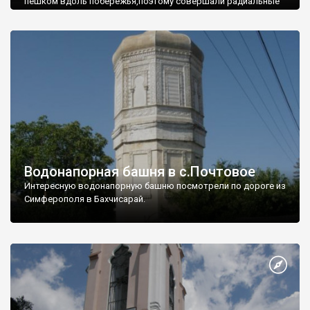
пешком вдоль побережья,поэтому совершали радиальные
вылазки из Оленевки.
Водонапорная башня в с.Почтовое
Интересную водонапорную башню посмотрели по дороге из
Симферополя в Бахчисарай.