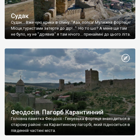
Судак
Судак... Вже чую крики в спину: "Ааа, попса! Муляжна фортеця!
Місце,туристами затерте до дір!..." Но то шо? А мене ще там
не було, ну не "дірявив" я там нічого... принаймні до цього літа.
Феодосія. Пагорб Карантинний
Головна памятка Феодосії - Генуезька фортеця знаходиться в
старому районі - на Карантинному пагорбі, який підноситься в
південній частині міста.