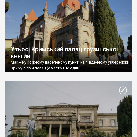
Утьос. Кримський палац грузинської
княгині
Майже у кожному населеному пункті на південному узбережжі
Криму є свій палац (а часто і не один).