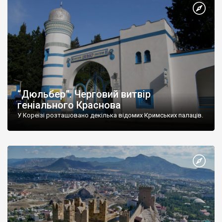
“Дюльбер”. Черговий витвір
геніального Краснова
У Кореїзі розташовано декілька відомих Кримських палаців.