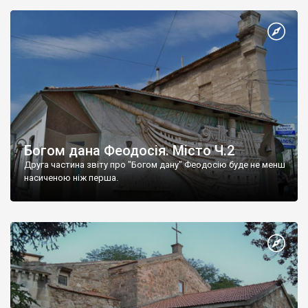
Богом дана Феодосія. Місто Ч.2
Друга частина звіту про "Богом дану" Феодосію буде не менш
насиченою ніж перша.