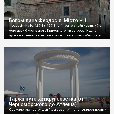
Богом дана Феодосія. Місто Ч.1
Феодосія (Кафа-12 (13) -15 (18) ст) - одне з найцікавіших (на
мою думку) міст всього Кримського півострова .Ну,але
думка в кожного своя, тому щоби розвіяти цей субєктивізм,
запрошую відвідати це
Тарханкутская кругосветка(от
Черноморского до Атлеша)
К сожалению настоящей "кругосветки" не получилось,пройти