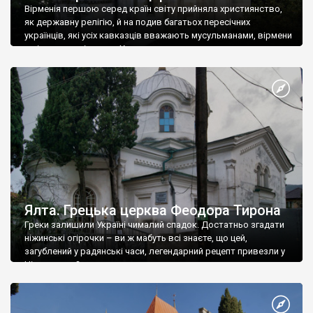
Вірменія першою серед країн світу прийняла християнство,
як державну релігію, й на подив багатьох пересічних
українців, які усіх кавказців вважають мусульманами, вірмени
є відданими вірянами Христа
Ялта. Грецька церква Феодора Тирона
Греки залишили Україні чималий спадок. Достатньо згадати
ніжинські огірочки – ви ж мабуть всі знаєте, що цей,
загублений у радянські часи, легендарний рецепт привезли у
Ніжин греки?