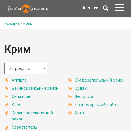
uk
ru
en
Головна
>
Крим
Крим
Алушта
Сімферопольський район
Бахчисарайський район
Судак
Євпаторія
Феодосія
Керч
Чорноморський район
Красноперекопський
Ялта
район
Севастополь