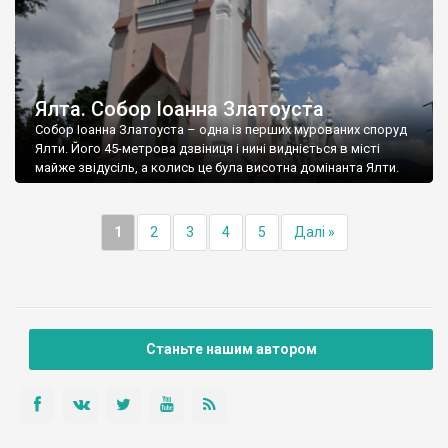
Ялта. Собор Іоанна Златоуста
Собор Іоанна Златоуста – одна із перших мурованих споруд
Ялти. Його 45-метрова дзвіниця і нині видніється в місті
майже звідусіль, а колись це була висотна домінанта Ялти.
1
2
3
4
5
Далі »
Станьте нашим автором