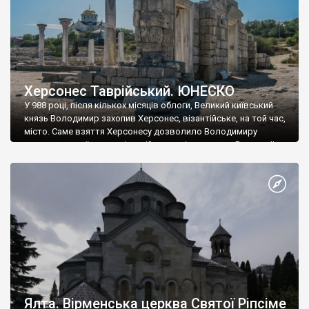
Херсонес Таврійський. ЮНЕСКО
У 988 році, після кількох місяців облоги, Великий київський
князь Володимир захопив Херсонес, візантійське, на той час,
місто. Саме взяття Херсонесу дозволило Володимиру
диктувати свої умови візантійському імператору Василю ІІ, та
одружитися з його дочкою Ганною. Цього ж року, в
Херсонесі Володимир-язичник, став Василем-християнином.
А потім було Хрещення Русі. На честь Херсонесу Таврійського
названо місто […]
Ялта. Вірменська церква Святої Ріпсіме