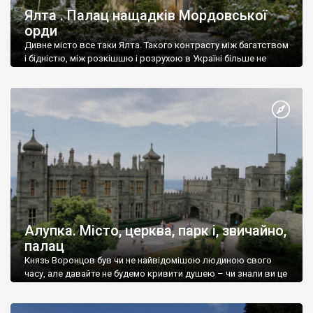
Ялта . Палац нащадків Мордовської
орди
Дивне місто все таки Ялта. Такого контрасту між багатством
і бідністю, між розкішшю і розрухою в Україні більше не
знайдеш.
Алупка. Місто, церква, парк і, звичайно,
палац
Князь Воронцов був чи не найвідомішою людиною свого
часу, але давайте не будемо кривити душею – чи знали ви це
прізвище до відвідин Алупки? Мабуть все таки ні.