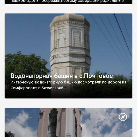
пешком вдоль побережья,поэтому совершали радиальные
вылазки из Оленевки.
Водонапорная башня в с.Почтовое
Интересную водонапорную башню посмотрели по дороге из
Симферополя в Бахчисарай.