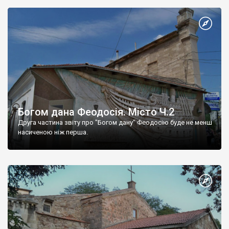
Богом дана Феодосія. Місто Ч.2
Друга частина звіту про "Богом дану" Феодосію буде не менш
насиченою ніж перша.