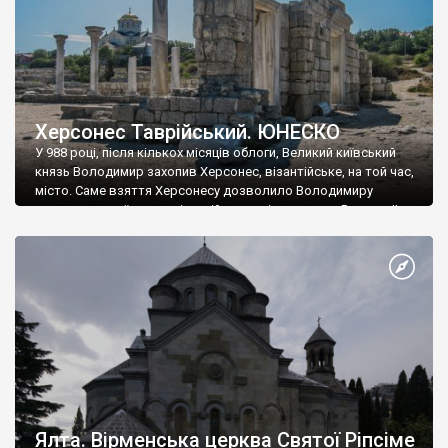
Херсонес Таврійський. ЮНЕСКО
У 988 році, після кількох місяців облоги, Великий київський
князь Володимир захопив Херсонес, візантійське, на той час,
місто. Саме взяття Херсонесу дозволило Володимиру
диктувати свої умови візантійському імператору Василю ІІ, та
одружитися з його дочкою Ганною. Цього ж року, в
Херсонесі Володимир-язичник, став Василем-християнином.
А потім було Хрещення Русі. На честь Херсонесу Таврійського
названо місто […]
Ялта. Вірменська церква Святої Ріпсіме