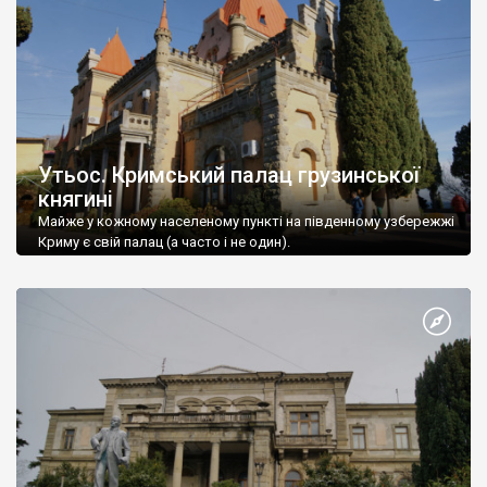
Утьос. Кримський палац грузинської
княгині
Майже у кожному населеному пункті на південному узбережжі
Криму є свій палац (а часто і не один).