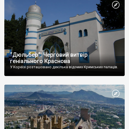
“Дюльбер”. Черговий витвір
геніального Краснова
У Кореїзі розташовано декілька відомих Кримських палаців.