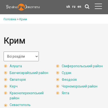
uk
ru
en
Головна
>
Крим
Крим
Алушта
Сімферопольський район
Бахчисарайський район
Судак
Євпаторія
Феодосія
Керч
Чорноморський район
Красноперекопський
Ялта
район
Севастополь