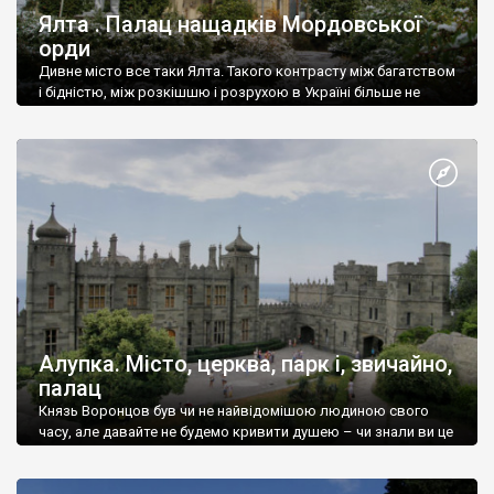
Ялта . Палац нащадків Мордовської
орди
Дивне місто все таки Ялта. Такого контрасту між багатством
і бідністю, між розкішшю і розрухою в Україні більше не
знайдеш.
Алупка. Місто, церква, парк і, звичайно,
палац
Князь Воронцов був чи не найвідомішою людиною свого
часу, але давайте не будемо кривити душею – чи знали ви це
прізвище до відвідин Алупки? Мабуть все таки ні.