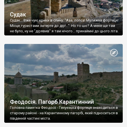
Судак
Судак... Вже чую крики в спину: "Ааа, попса! Муляжна фортеця!
Місце,туристами затерте до дір!..." Но то шо? А мене ще там
не було, ну не "дірявив" я там нічого... принаймні до цього літа.
Феодосія. Пагорб Карантинний
Головна памятка Феодосії - Генуезька фортеця знаходиться в
старому районі - на Карантинному пагорбі, який підноситься в
південній частині міста.