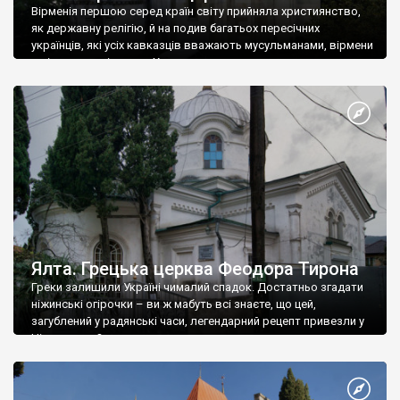
Вірменія першою серед країн світу прийняла християнство,
як державну релігію, й на подив багатьох пересічних
українців, які усіх кавказців вважають мусульманами, вірмени
є відданими вірянами Христа
Ялта. Грецька церква Феодора Тирона
Греки залишили Україні чималий спадок. Достатньо згадати
ніжинські огірочки – ви ж мабуть всі знаєте, що цей,
загублений у радянські часи, легендарний рецепт привезли у
Ніжин греки?