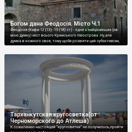
Богом дана Феодосія. Місто Ч.1
Феодосія (Кафа-12 (13) -15 (18) ст) - одне з найцікавіших (на
мою думку) міст всього Кримського півострова .Ну,але
думка в кожного своя, тому щоби розвіяти цей субєктивізм,
запрошую відвідати це
Тарханкутская кругосветка(от
Черноморского до Атлеша)
К сожалению настоящей "кругосветки" не получилось,пройти