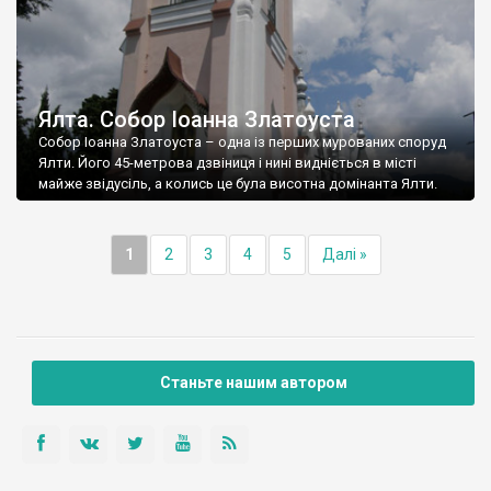
Ялта. Собор Іоанна Златоуста
Собор Іоанна Златоуста – одна із перших мурованих споруд
Ялти. Його 45-метрова дзвіниця і нині видніється в місті
майже звідусіль, а колись це була висотна домінанта Ялти.
1
2
3
4
5
Далі »
Станьте нашим автором