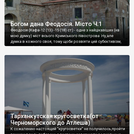
Богом дана Феодосія. Місто Ч.1
Феодосія (Кафа-12 (13) -15 (18) ст) - одне з найцікавіших (на
мою думку) міст всього Кримського півострова .Ну,але
думка в кожного своя, тому щоби розвіяти цей субєктивізм,
запрошую відвідати це
Тарханкутская кругосветка(от
Черноморского до Атлеша)
К сожалению настоящей "кругосветки" не получилось,пройти