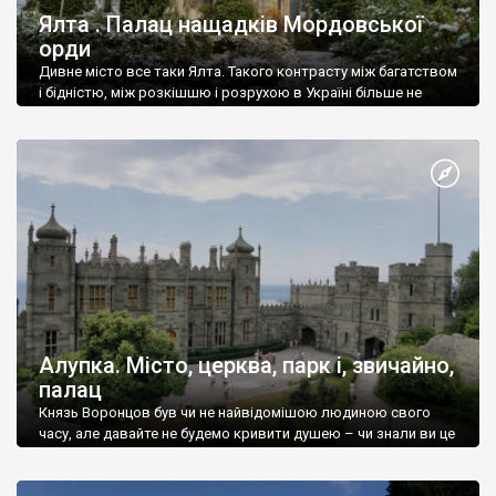
Ялта . Палац нащадків Мордовської
орди
Дивне місто все таки Ялта. Такого контрасту між багатством
і бідністю, між розкішшю і розрухою в Україні більше не
знайдеш.
Алупка. Місто, церква, парк і, звичайно,
палац
Князь Воронцов був чи не найвідомішою людиною свого
часу, але давайте не будемо кривити душею – чи знали ви це
прізвище до відвідин Алупки? Мабуть все таки ні.