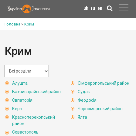
uk
ru
en
Головна
>
Крим
Крим
Алушта
Сімферопольський район
Бахчисарайський район
Судак
Євпаторія
Феодосія
Керч
Чорноморський район
Красноперекопський
Ялта
район
Севастополь