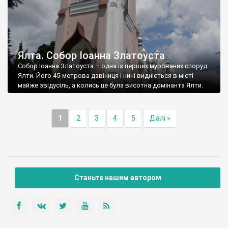
Ялта. Собор Іоанна Златоуста
Собор Іоанна Златоуста – одна із перших мурованих споруд
Ялти. Його 45-метрова дзвіниця і нині видніється в місті
майже звідусіль, а колись це була висотна домінанта Ялти.
1
2
3
4
5
Далі »
Станьте нашим автором