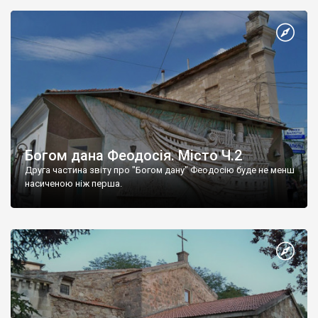
Богом дана Феодосія. Місто Ч.2
Друга частина звіту про "Богом дану" Феодосію буде не менш
насиченою ніж перша.