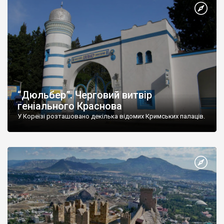
“Дюльбер”. Черговий витвір
геніального Краснова
У Кореїзі розташовано декілька відомих Кримських палаців.