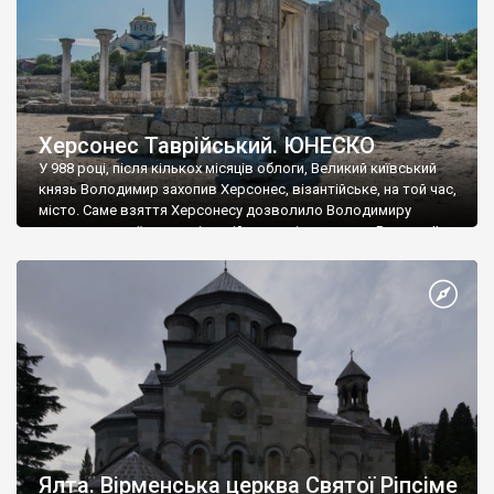
Херсонес Таврійський. ЮНЕСКО
У 988 році, після кількох місяців облоги, Великий київський
князь Володимир захопив Херсонес, візантійське, на той час,
місто. Саме взяття Херсонесу дозволило Володимиру
диктувати свої умови візантійському імператору Василю ІІ, та
одружитися з його дочкою Ганною. Цього ж року, в
Херсонесі Володимир-язичник, став Василем-християнином.
А потім було Хрещення Русі. На честь Херсонесу Таврійського
названо місто […]
Ялта. Вірменська церква Святої Ріпсіме