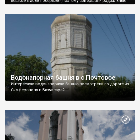
пешком вдоль побережья,поэтому совершали радиальные
вылазки из Оленевки.
Водонапорная башня в с.Почтовое
Интересную водонапорную башню посмотрели по дороге из
Симферополя в Бахчисарай.