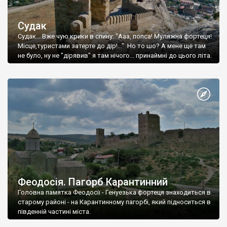
Судак
Судак... Вже чую крики в спину: "Ааа, попса! Муляжна фортеця!
Місце,туристами затерте до дір!..." Но то шо? А мене ще там
не було, ну не "дірявив" я там нічого... принаймні до цього літа.
Феодосія. Пагорб Карантинний
Головна памятка Феодосії - Генуезька фортеця знаходиться в
старому районі - на Карантинному пагорбі, який підноситься в
південній частині міста.