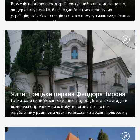
Вірменія першою серед країн світу прийняла християнство,
як державну релігію, й на подив багатьох пересічних
українців, які усіх кавказців вважають мусульманами, вірмени
є відданими вірянами Христа
Ялта. Грецька церква Феодора Тирона
Греки залишили Україні чималий спадок. Достатньо згадати
ніжинські огірочки – ви ж мабуть всі знаєте, що цей,
загублений у радянські часи, легендарний рецепт привезли у
Ніжин греки?