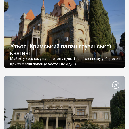
Утьос. Кримський палац грузинської
княгині
Майже у кожному населеному пункті на південному узбережжі
Криму є свій палац (а часто і не один).