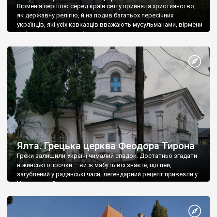
Вірменія першою серед країн світу прийняла християнство,
як державну релігію, й на подив багатьох пересічних
українців, які усіх кавказців вважають мусульманами, вірмени
є відданими вірянами Христа
Ялта. Грецька церква Феодора Тирона
Греки залишили Україні чималий спадок. Достатньо згадати
ніжинські огірочки – ви ж мабуть всі знаєте, що цей,
загублений у радянські часи, легендарний рецепт привезли у
Ніжин греки?