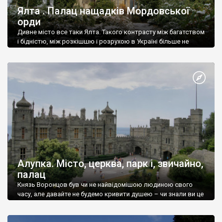
Ялта . Палац нащадків Мордовської
орди
Дивне місто все таки Ялта. Такого контрасту між багатством
і бідністю, між розкішшю і розрухою в Україні більше не
знайдеш.
Алупка. Місто, церква, парк і, звичайно,
палац
Князь Воронцов був чи не найвідомішою людиною свого
часу, але давайте не будемо кривити душею – чи знали ви це
прізвище до відвідин Алупки? Мабуть все таки ні.