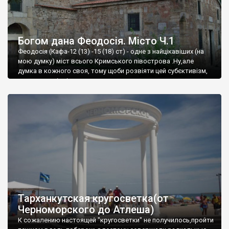
Богом дана Феодосія. Місто Ч.1
Феодосія (Кафа-12 (13) -15 (18) ст) - одне з найцікавіших (на
мою думку) міст всього Кримського півострова .Ну,але
думка в кожного своя, тому щоби розвіяти цей субєктивізм,
запрошую відвідати це
Тарханкутская кругосветка(от
Черноморского до Атлеша)
К сожалению настоящей "кругосветки" не получилось,пройти