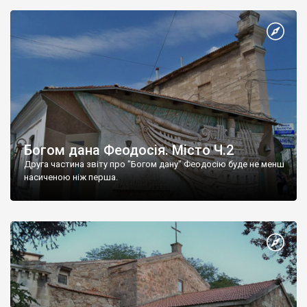
Богом дана Феодосія. Місто Ч.2
Друга частина звіту про "Богом дану" Феодосію буде не менш
насиченою ніж перша.