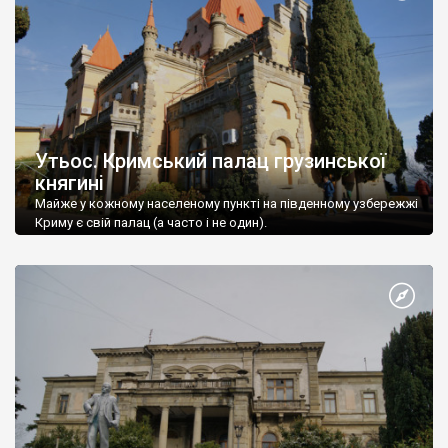
Утьос. Кримський палац грузинської
княгині
Майже у кожному населеному пункті на південному узбережжі
Криму є свій палац (а часто і не один).