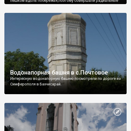
пешком вдоль побережья,поэтому совершали радиальные
вылазки из Оленевки.
Водонапорная башня в с.Почтовое
Интересную водонапорную башню посмотрели по дороге из
Симферополя в Бахчисарай.