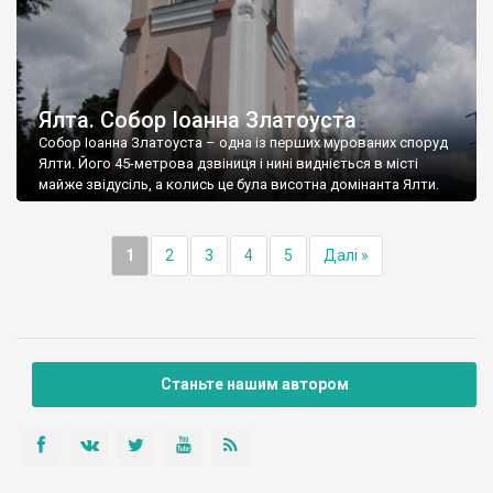
Ялта. Собор Іоанна Златоуста
Собор Іоанна Златоуста – одна із перших мурованих споруд
Ялти. Його 45-метрова дзвіниця і нині видніється в місті
майже звідусіль, а колись це була висотна домінанта Ялти.
1
2
3
4
5
Далі »
Станьте нашим автором