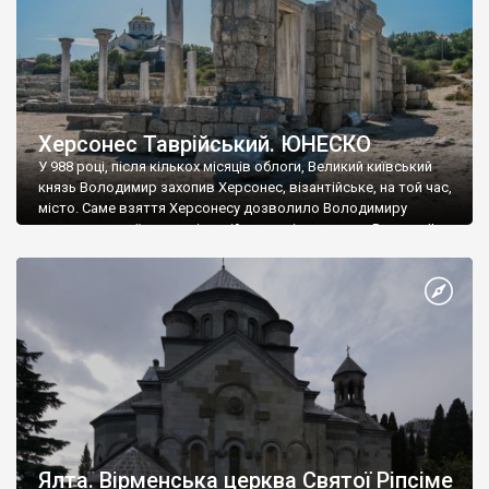
Херсонес Таврійський. ЮНЕСКО
У 988 році, після кількох місяців облоги, Великий київський
князь Володимир захопив Херсонес, візантійське, на той час,
місто. Саме взяття Херсонесу дозволило Володимиру
диктувати свої умови візантійському імператору Василю ІІ, та
одружитися з його дочкою Ганною. Цього ж року, в
Херсонесі Володимир-язичник, став Василем-християнином.
А потім було Хрещення Русі. На честь Херсонесу Таврійського
названо місто […]
Ялта. Вірменська церква Святої Ріпсіме