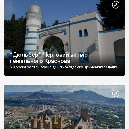
“Дюльбер”. Черговий витвір
геніального Краснова
У Кореїзі розташовано декілька відомих Кримських палаців.