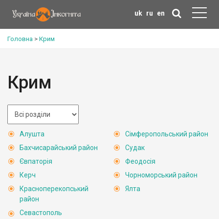
uk
ru
en
Головна
>
Крим
Крим
Алушта
Сімферопольський район
Бахчисарайський район
Судак
Євпаторія
Феодосія
Керч
Чорноморський район
Красноперекопський
Ялта
район
Севастополь