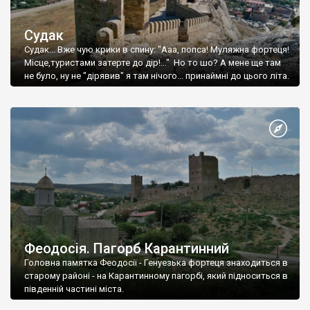
Судак
Судак... Вже чую крики в спину: "Ааа, попса! Муляжна фортеця!
Місце,туристами затерте до дір!..." Но то шо? А мене ще там
не було, ну не "дірявив" я там нічого... принаймні до цього літа.
Феодосія. Пагорб Карантинний
Головна памятка Феодосії - Генуезька фортеця знаходиться в
старому районі - на Карантинному пагорбі, який підноситься в
південній частині міста.