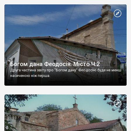
Богом дана Феодосія. Місто Ч.2
Друга частина звіту про "Богом дану" Феодосію буде не менш
насиченою ніж перша.