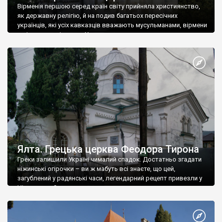
Вірменія першою серед країн світу прийняла християнство,
як державну релігію, й на подив багатьох пересічних
українців, які усіх кавказців вважають мусульманами, вірмени
є відданими вірянами Христа
Ялта. Грецька церква Феодора Тирона
Греки залишили Україні чималий спадок. Достатньо згадати
ніжинські огірочки – ви ж мабуть всі знаєте, що цей,
загублений у радянські часи, легендарний рецепт привезли у
Ніжин греки?