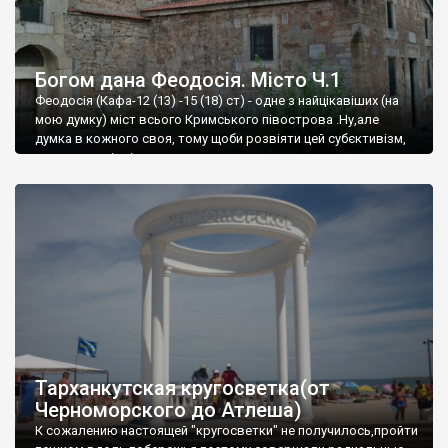
Богом дана Феодосія. Місто Ч.1
Феодосія (Кафа-12 (13) -15 (18) ст) - одне з найцікавіших (на
мою думку) міст всього Кримського півострова .Ну,але
думка в кожного своя, тому щоби розвіяти цей субєктивізм,
запрошую відвідати це
Тарханкутская кругосветка(от
Черноморского до Атлеша)
К сожалению настоящей "кругосветки" не получилось,пройти