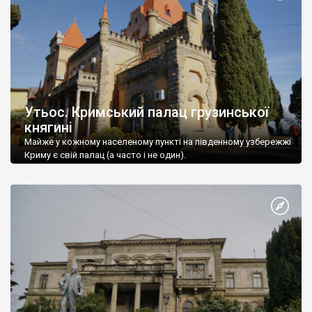
Утьос. Кримський палац грузинської
княгині
Майже у кожному населеному пункті на південному узбережжі
Криму є свій палац (а часто і не один).