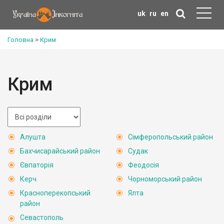
uk
ru
en
Головна
>
Крим
Крим
Алушта
Сімферопольський район
Бахчисарайський район
Судак
Євпаторія
Феодосія
Керч
Чорноморський район
Красноперекопський
Ялта
район
Севастополь