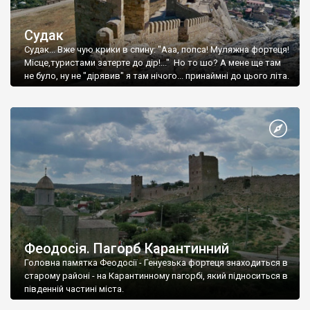
Судак
Судак... Вже чую крики в спину: "Ааа, попса! Муляжна фортеця!
Місце,туристами затерте до дір!..." Но то шо? А мене ще там
не було, ну не "дірявив" я там нічого... принаймні до цього літа.
Феодосія. Пагорб Карантинний
Головна памятка Феодосії - Генуезька фортеця знаходиться в
старому районі - на Карантинному пагорбі, який підноситься в
південній частині міста.