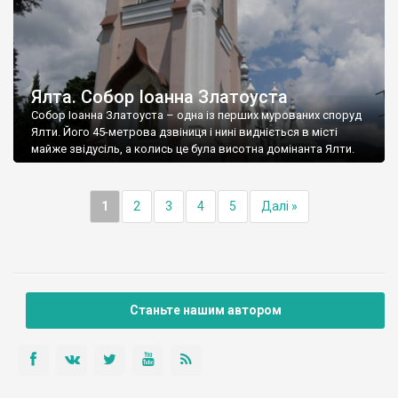
Ялта. Собор Іоанна Златоуста
Собор Іоанна Златоуста – одна із перших мурованих споруд
Ялти. Його 45-метрова дзвіниця і нині видніється в місті
майже звідусіль, а колись це була висотна домінанта Ялти.
1
2
3
4
5
Далі »
Станьте нашим автором