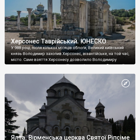
Херсонес Таврійський. ЮНЕСКО
У 988 році, після кількох місяців облоги, Великий київський
князь Володимир захопив Херсонес, візантійське, на той час,
місто. Саме взяття Херсонесу дозволило Володимиру
диктувати свої умови візантійському імператору Василю ІІ, та
одружитися з його дочкою Ганною. Цього ж року, в
Херсонесі Володимир-язичник, став Василем-християнином.
А потім було Хрещення Русі. На честь Херсонесу Таврійського
названо місто […]
Ялта. Вірменська церква Святої Ріпсіме