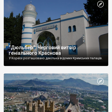
“Дюльбер”. Черговий витвір
геніального Краснова
У Кореїзі розташовано декілька відомих Кримських палаців.