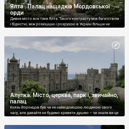
Ялта . Палац нащадків Мордовської
орди
Дивне місто все таки Ялта. Такого контрасту між багатством
і бідністю, між розкішшю і розрухою в Україні більше не
знайдеш.
Алупка. Місто, церква, парк і, звичайно,
палац
Князь Воронцов був чи не найвідомішою людиною свого
часу, але давайте не будемо кривити душею – чи знали ви це
прізвище до відвідин Алупки? Мабуть все таки ні.