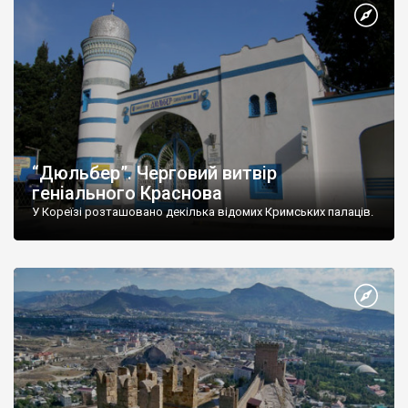
“Дюльбер”. Черговий витвір
геніального Краснова
У Кореїзі розташовано декілька відомих Кримських палаців.