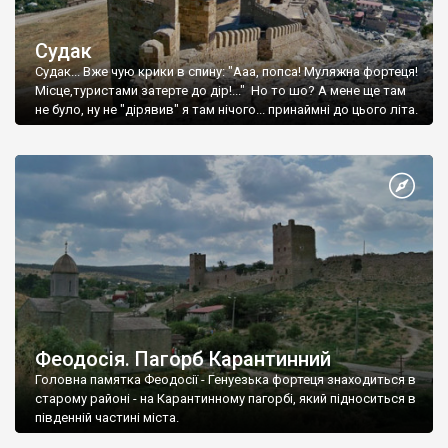
Судак
Судак... Вже чую крики в спину: "Ааа, попса! Муляжна фортеця!
Місце,туристами затерте до дір!..." Но то шо? А мене ще там
не було, ну не "дірявив" я там нічого... принаймні до цього літа.
Феодосія. Пагорб Карантинний
Головна памятка Феодосії - Генуезька фортеця знаходиться в
старому районі - на Карантинному пагорбі, який підноситься в
південній частині міста.