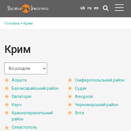
uk
ru
en
Головна
>
Крим
Крим
Алушта
Сімферопольський район
Бахчисарайський район
Судак
Євпаторія
Феодосія
Керч
Чорноморський район
Красноперекопський
Ялта
район
Севастополь