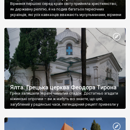
Вірменія першою серед країн світу прийняла християнство,
як державну релігію, й на подив багатьох пересічних
українців, які усіх кавказців вважають мусульманами, вірмени
є відданими вірянами Христа
Ялта. Грецька церква Феодора Тирона
Греки залишили Україні чималий спадок. Достатньо згадати
ніжинські огірочки – ви ж мабуть всі знаєте, що цей,
загублений у радянські часи, легендарний рецепт привезли у
Ніжин греки?