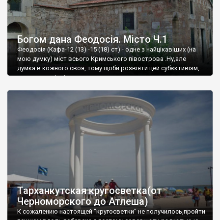
Богом дана Феодосія. Місто Ч.1
Феодосія (Кафа-12 (13) -15 (18) ст) - одне з найцікавіших (на
мою думку) міст всього Кримського півострова .Ну,але
думка в кожного своя, тому щоби розвіяти цей субєктивізм,
запрошую відвідати це
Тарханкутская кругосветка(от
Черноморского до Атлеша)
К сожалению настоящей "кругосветки" не получилось,пройти