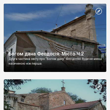
Богом дана Феодосія. Місто Ч.2
Друга частина звіту про "Богом дану" Феодосію буде не менш
насиченою ніж перша.