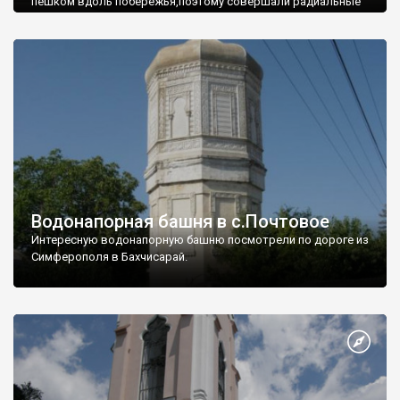
пешком вдоль побережья,поэтому совершали радиальные
вылазки из Оленевки.
Водонапорная башня в с.Почтовое
Интересную водонапорную башню посмотрели по дороге из
Симферополя в Бахчисарай.