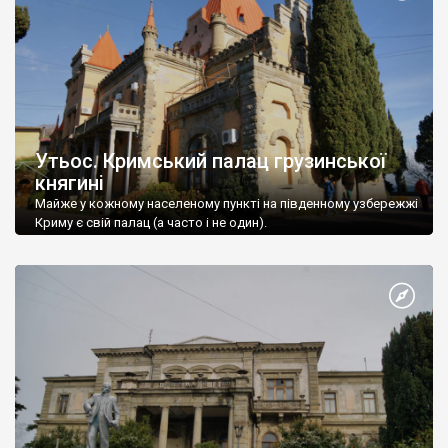
Утьос. Кримський палац грузинської
княгині
Майже у кожному населеному пункті на південному узбережжі
Криму є свій палац (а часто і не один).