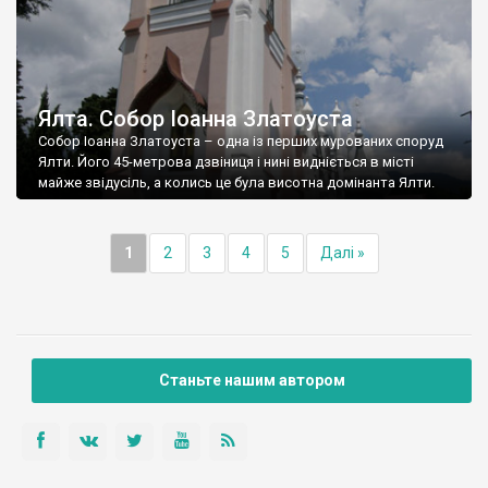
Ялта. Собор Іоанна Златоуста
Собор Іоанна Златоуста – одна із перших мурованих споруд
Ялти. Його 45-метрова дзвіниця і нині видніється в місті
майже звідусіль, а колись це була висотна домінанта Ялти.
1
2
3
4
5
Далі »
Станьте нашим автором