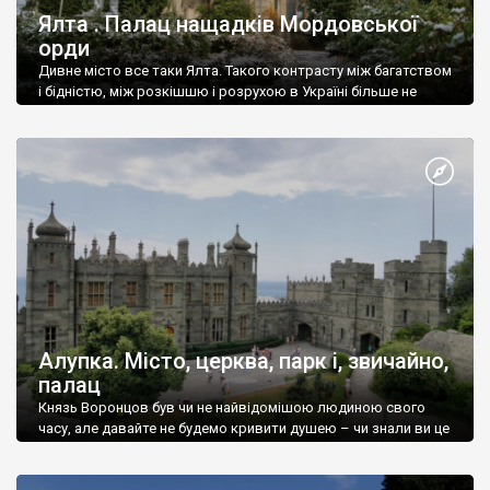
Ялта . Палац нащадків Мордовської
орди
Дивне місто все таки Ялта. Такого контрасту між багатством
і бідністю, між розкішшю і розрухою в Україні більше не
знайдеш.
Алупка. Місто, церква, парк і, звичайно,
палац
Князь Воронцов був чи не найвідомішою людиною свого
часу, але давайте не будемо кривити душею – чи знали ви це
прізвище до відвідин Алупки? Мабуть все таки ні.