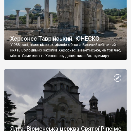
Херсонес Таврійський. ЮНЕСКО
У 988 році, після кількох місяців облоги, Великий київський
князь Володимир захопив Херсонес, візантійське, на той час,
місто. Саме взяття Херсонесу дозволило Володимиру
диктувати свої умови візантійському імператору Василю ІІ, та
одружитися з його дочкою Ганною. Цього ж року, в
Херсонесі Володимир-язичник, став Василем-християнином.
А потім було Хрещення Русі. На честь Херсонесу Таврійського
названо місто […]
Ялта. Вірменська церква Святої Ріпсіме