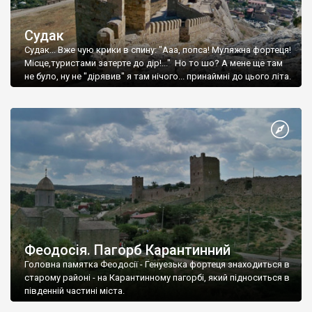
Судак
Судак... Вже чую крики в спину: "Ааа, попса! Муляжна фортеця!
Місце,туристами затерте до дір!..." Но то шо? А мене ще там
не було, ну не "дірявив" я там нічого... принаймні до цього літа.
Феодосія. Пагорб Карантинний
Головна памятка Феодосії - Генуезька фортеця знаходиться в
старому районі - на Карантинному пагорбі, який підноситься в
південній частині міста.