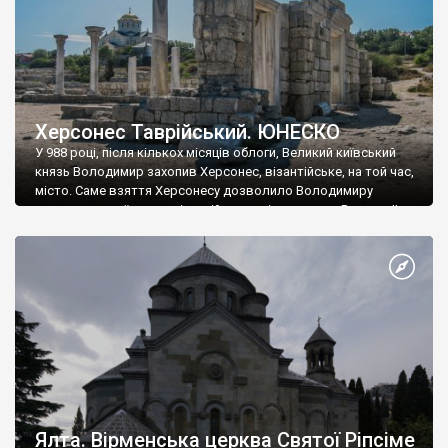
Херсонес Таврійський. ЮНЕСКО
У 988 році, після кількох місяців облоги, Великий київський
князь Володимир захопив Херсонес, візантійське, на той час,
місто. Саме взяття Херсонесу дозволило Володимиру
диктувати свої умови візантійському імператору Василю ІІ, та
одружитися з його дочкою Ганною. Цього ж року, в
Херсонесі Володимир-язичник, став Василем-християнином.
А потім було Хрещення Русі. На честь Херсонесу Таврійського
названо місто […]
Ялта. Вірменська церква Святої Ріпсіме