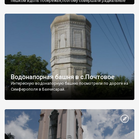
пешком вдоль побережья,поэтому совершали радиальные
вылазки из Оленевки.
Водонапорная башня в с.Почтовое
Интересную водонапорную башню посмотрели по дороге из
Симферополя в Бахчисарай.