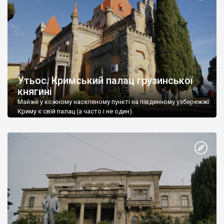
Утьос. Кримський палац грузинської
княгині
Майже у кожному населеному пункті на південному узбережжі
Криму є свій палац (а часто і не один).