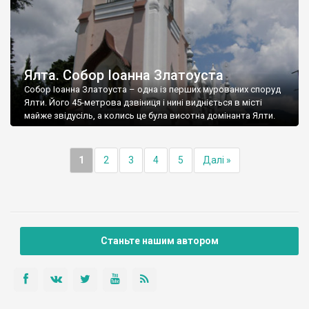
Ялта. Собор Іоанна Златоуста
Собор Іоанна Златоуста – одна із перших мурованих споруд
Ялти. Його 45-метрова дзвіниця і нині видніється в місті
майже звідусіль, а колись це була висотна домінанта Ялти.
1
2
3
4
5
Далі »
Станьте нашим автором