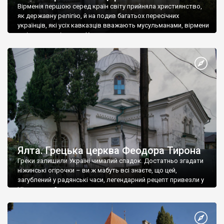
Вірменія першою серед країн світу прийняла християнство,
як державну релігію, й на подив багатьох пересічних
українців, які усіх кавказців вважають мусульманами, вірмени
є відданими вірянами Христа
Ялта. Грецька церква Феодора Тирона
Греки залишили Україні чималий спадок. Достатньо згадати
ніжинські огірочки – ви ж мабуть всі знаєте, що цей,
загублений у радянські часи, легендарний рецепт привезли у
Ніжин греки?