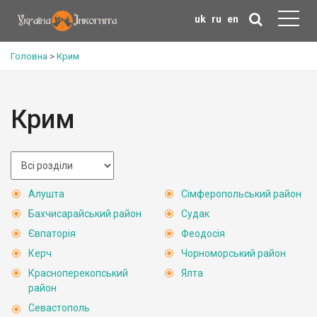
uk
ru
en
Головна
>
Крим
Крим
Алушта
Сімферопольський район
Бахчисарайський район
Судак
Євпаторія
Феодосія
Керч
Чорноморський район
Красноперекопський
Ялта
район
Севастополь