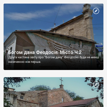
Богом дана Феодосія. Місто Ч.2
Друга частина звіту про "Богом дану" Феодосію буде не менш
насиченою ніж перша.