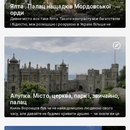
Ялта . Палац нащадків Мордовської
орди
Дивне місто все таки Ялта. Такого контрасту між багатством
і бідністю, між розкішшю і розрухою в Україні більше не
знайдеш.
Алупка. Місто, церква, парк і, звичайно,
палац
Князь Воронцов був чи не найвідомішою людиною свого
часу, але давайте не будемо кривити душею – чи знали ви це
прізвище до відвідин Алупки? Мабуть все таки ні.