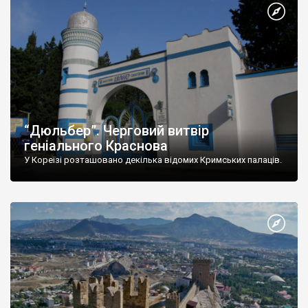
“Дюльбер”. Черговий витвір
геніального Краснова
У Кореїзі розташовано декілька відомих Кримських палаців.