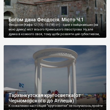
Богом дана Феодосія. Місто Ч.1
Феодосія (Кафа-12 (13) -15 (18) ст) - одне з найцікавіших (на
мою думку) міст всього Кримського півострова .Ну,але
думка в кожного своя, тому щоби розвіяти цей субєктивізм,
запрошую відвідати це
Тарханкутская кругосветка(от
Черноморского до Атлеша)
К сожалению настоящей "кругосветки" не получилось,пройти