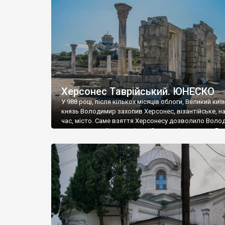
музею «Новгородський музей-заповідник» сотні арт
візантійської доби. Раритети викрадені з фондів об’
культурної спадщини ЮНЕСКО «Херсонеса Таврійсько
Офіційно – на виставку «Золото Візантії», але експер
влада в Україні вважають це лише […]
Херсонес Таврійський. ЮНЕСКО
У 988 році, після кількох місяців облоги, Великий киї
князь Володимир захопив Херсонес, візантійське, на
час, місто. Саме взяття Херсонесу дозволило Воло
диктувати свої умови візантійському імператору Вас
та одружитися з його дочкою Ганною. Цього ж року,
Херсонесі Володимир-язичник, став Василем-
християнином. А потім було Хрещення Русі. На честь
Херсонесу Таврійського названо місто […]