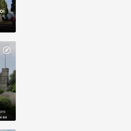
ої
ого
и ви