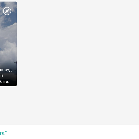
споруд
ті
Ялти.
та”