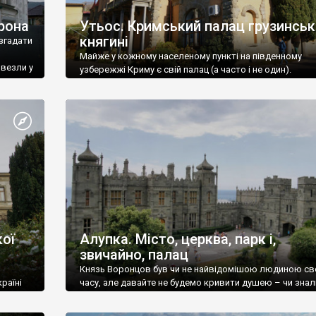
рона
Утьос. Кримський палац грузинськ
княгині
згадати
Майже у кожному населеному пункті на південному
ивезли у
узбережжі Криму є свій палац (а часто і не один).
ої
Алупка. Місто, церква, парк і,
звичайно, палац
Князь Воронцов був чи не найвідомішою людиною св
раїні
часу, але давайте не будемо кривити душею – чи знал
це прізвище до відвідин Алупки? Мабуть все таки ні.