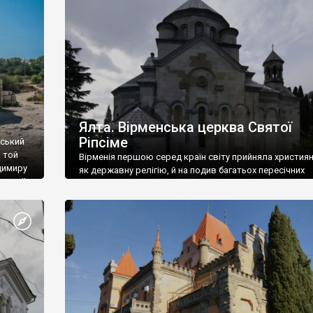
ефактів
називаються «повстяками» (postaki)…” “Вино. Крим
єкту
виробляє відмінне вино і його вдосталь: воно все ду
го».
легке біле і дуже […]
ти та
Ялта. Вірменська церква Святої
Ріпсіме
вський
 той
Вірменія першою серед країн світу прийняла христия
димиру
як державну релігію, й на подив багатьох пересічних
илю ІІ,
українців, які усіх кавказців вважають мусульманами,
 в
вірмени є відданими вірянами Христа