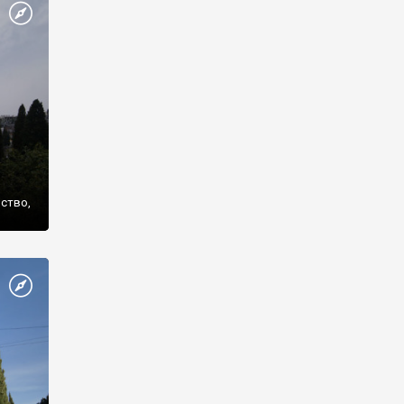
же
нство,