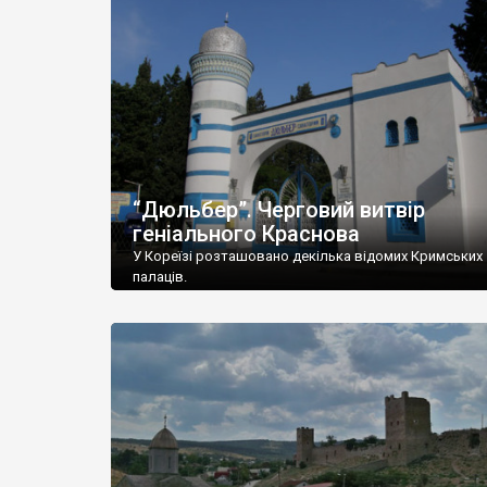
“Дюльбер”. Черговий витвір
геніального Краснова
У Кореїзі розташовано декілька відомих Кримських
палаців.