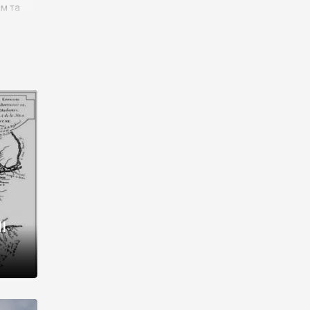
им та
ора і
є
го типу,
ей-
рний
ста:
 райони
від 2
I
і,
рукти,
 котрі