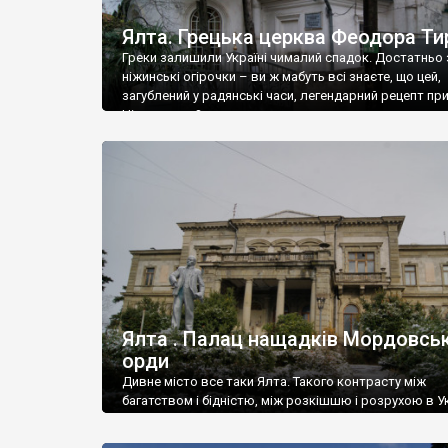
Ялта. Грецька церква Феодора Ти
Греки залишили Україні чималий спадок. Достатньо 
ніжинські огірочки – ви ж мабуть всі знаєте, що цей,
загублений у радянські часи, легендарний рецепт пр
Ніжин греки?
Ялта . Палац нащадків Мордовськ
орди
Дивне місто все таки Ялта. Такого контрасту між
багатством і бідністю, між розкішшю і розрухою в Ук
більше не знайдеш.