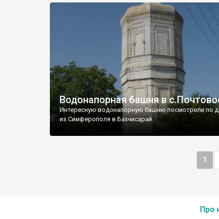
Водонапорная башня в с.Почтово
Интересную водонапорную башню посмотрели по д
из Симферополя в Бахчисарай.
1
Про 