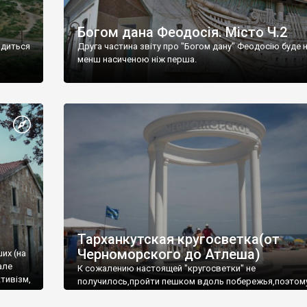
Богом дана Феодосія. Місто Ч.2
одиться
Друга частина звіту про "Богом дану" Феодосію буде 
менш насиченою ніж перша.
Тарханкутская кругосветка(от
Черноморского до Атлеша)
ших (на
але
К сожалению настоящей "кругосветки" не
тивізм,
получилось,пройти пешком вдоль побережья,поэтом
совершали радиальные вылазки из Оленевки.