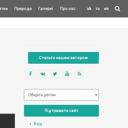
ятки
Природа
Галереї
Про нас
uk
ru
en
Станьте нашим автором
Підтримати сайт
Вхід