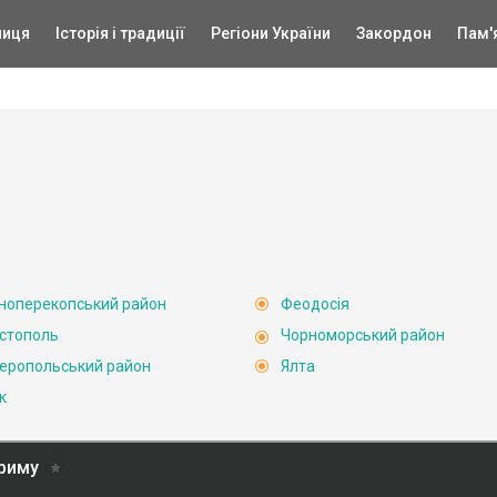
ниця
Історія і традиції
Регіони України
Закордон
Пам'
ноперекопський район
Феодосія
стополь
Чорноморський район
еропольський район
Ялта
к