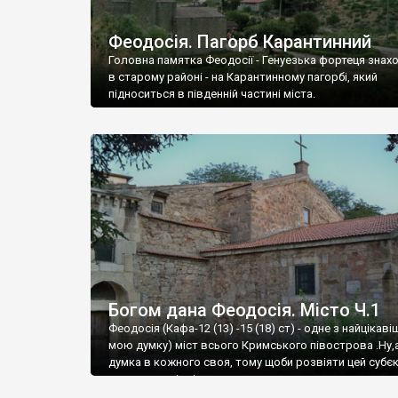
Феодосія. Пагорб Карантинний
Головна памятка Феодосії - Генуезька фортеця знах
в старому районі - на Карантинному пагорбі, який
підноситься в південній частині міста.
Богом дана Феодосія. Місто Ч.1
Феодосія (Кафа-12 (13) -15 (18) ст) - одне з найцікаві
мою думку) міст всього Кримського півострова .Ну,
думка в кожного своя, тому щоби розвіяти цей субєк
запрошую відвідати це