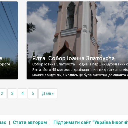
е
Ялта. Собор Іоанна Златоуста
ороге
Собор Іоанна Златоуста – одна із перших мурованих 
Ялти. Його 45-метрова дзвіниця і нині видніється в міс
майже звідусіль, а колись це була висотна домінанта 
2
3
4
5
Далі »
нас
Стати автором
Підтримати сайт “Україна Інкогні