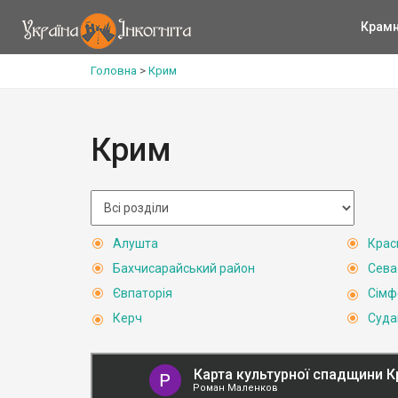
Крам
Головна
>
Крим
Крим
Алушта
Крас
Бахчисарайський район
Сева
Євпаторія
Сімф
Керч
Суда