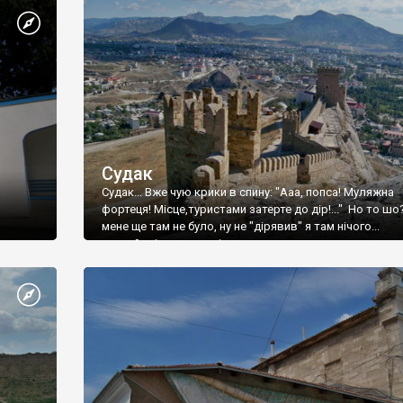
Судак
Судак... Вже чую крики в спину: "Ааа, попса! Муляжна
фортеця! Місце,туристами затерте до дір!..." Но то шо
мене ще там не було, ну не "дірявив" я там нічого...
принаймні до цього літа.