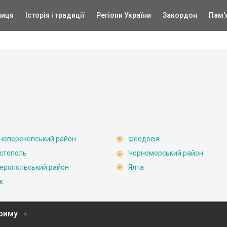
ниця
Історія і традиції
Регіони України
Закордон
Пам'
ноперекопський район
Феодосія
стополь
Чорноморський район
еропольський район
Ялта
к