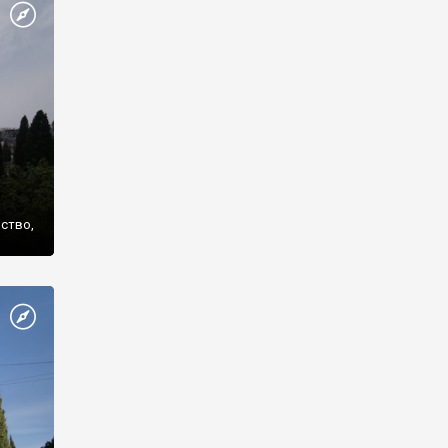
же
нство,