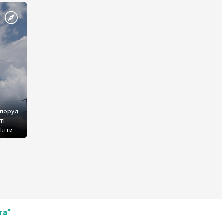
споруд
ті
Ялти.
та”