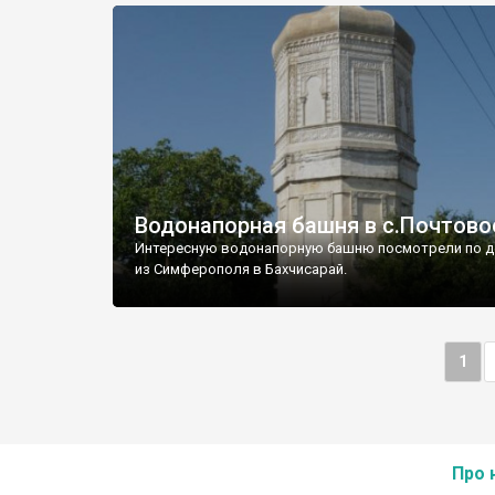
Водонапорная башня в с.Почтово
Интересную водонапорную башню посмотрели по д
из Симферополя в Бахчисарай.
1
Про 