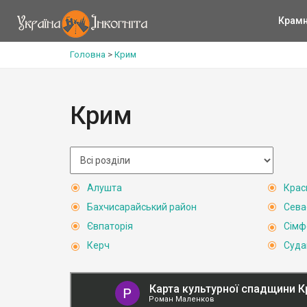
Крам
Головна
>
Крим
Крим
Алушта
Крас
Бахчисарайський район
Сева
Євпаторія
Сімф
Керч
Суда