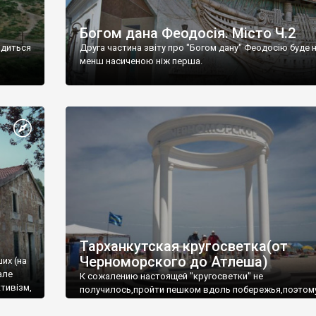
Богом дана Феодосія. Місто Ч.2
одиться
Друга частина звіту про "Богом дану" Феодосію буде 
менш насиченою ніж перша.
Тарханкутская кругосветка(от
Черноморского до Атлеша)
ших (на
але
К сожалению настоящей "кругосветки" не
тивізм,
получилось,пройти пешком вдоль побережья,поэтом
совершали радиальные вылазки из Оленевки.