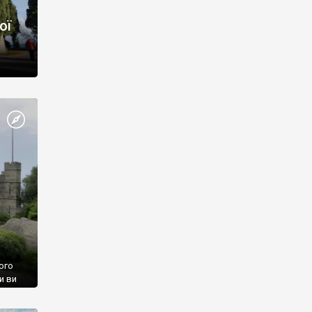
ої
ого
и ви