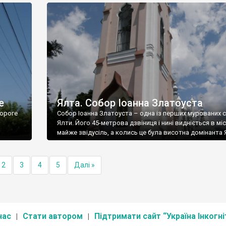
е
Ялта. Собор Іоанна Златоуста
ороге
Собор Іоанна Златоуста – одна із перших мурованих 
Ялти. Його 45-метрова дзвіниця і нині видніється в міс
майже звідусіль, а колись це була висотна домінанта 
2
3
4
5
Далі »
нас
Стати автором
Підтримати сайт “Україна Інкогні