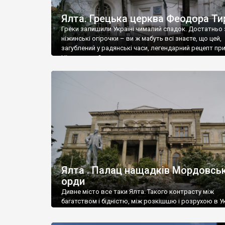
Ялта. Грецька церква Феодора Ти
Греки залишили Україні чималий спадок. Достатньо 
ніжинські огірочки – ви ж мабуть всі знаєте, що цей,
загублений у радянські часи, легендарний рецепт пр
Ніжин греки?
Ялта . Палац нащадків Мордовськ
орди
Дивне місто все таки Ялта. Такого контрасту між
багатством і бідністю, між розкішшю і розрухою в Ук
більше не знайдеш.