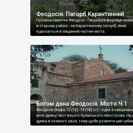
Феодосія. Пагорб Карантинний
Головна памятка Феодосії - Генуезька фортеця знах
в старому районі - на Карантинному пагорбі, який
підноситься в південній частині міста.
Богом дана Феодосія. Місто Ч.1
Феодосія (Кафа-12 (13) -15 (18) ст) - одне з найцікаві
мою думку) міст всього Кримського півострова .Ну,
думка в кожного своя, тому щоби розвіяти цей субєк
запрошую відвідати це