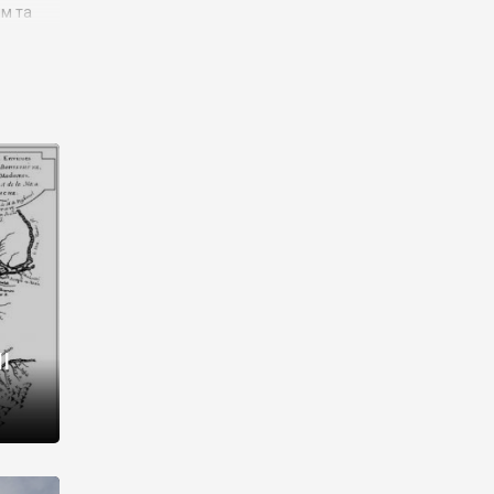
им та
ора і
є
го типу,
ей-
рний
ста:
 райони
від 2
I
і,
рукти,
 котрі