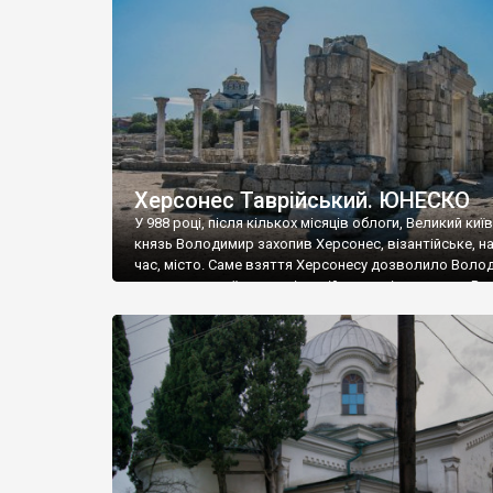
музею «Новгородський музей-заповідник» сотні арт
візантійської доби. Раритети викрадені з фондів об’
культурної спадщини ЮНЕСКО «Херсонеса Таврійсько
Офіційно – на виставку «Золото Візантії», але експер
влада в Україні вважають це лише […]
Херсонес Таврійський. ЮНЕСКО
У 988 році, після кількох місяців облоги, Великий киї
князь Володимир захопив Херсонес, візантійське, на
час, місто. Саме взяття Херсонесу дозволило Воло
диктувати свої умови візантійському імператору Вас
та одружитися з його дочкою Ганною. Цього ж року,
Херсонесі Володимир-язичник, став Василем-
християнином. А потім було Хрещення Русі. На честь
Херсонесу Таврійського названо місто […]