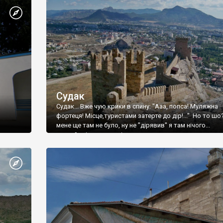
Судак
Судак... Вже чую крики в спину: "Ааа, попса! Муляжна
фортеця! Місце,туристами затерте до дір!..." Но то шо
мене ще там не було, ну не "дірявив" я там нічого...
принаймні до цього літа.