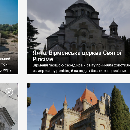
ефактів
називаються «повстяками» (postaki)…” “Вино. Крим
єкту
виробляє відмінне вино і його вдосталь: воно все ду
го».
легке біле і дуже […]
ти та
Ялта. Вірменська церква Святої
Ріпсіме
вський
 той
Вірменія першою серед країн світу прийняла христия
димиру
як державну релігію, й на подив багатьох пересічних
илю ІІ,
українців, які усіх кавказців вважають мусульманами,
 в
вірмени є відданими вірянами Христа