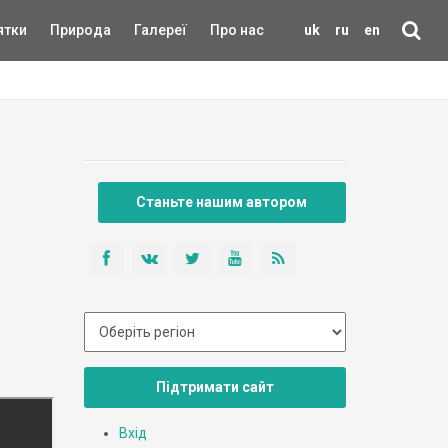
ятки
Природа
Галереї
Про нас
uk
ru
en
Станьте нашим автором
Підтримати сайт
Вхід