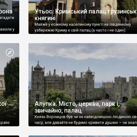
рона
Утьос. Кримський палац грузинськ
княгині
згадати
Майже у кожному населеному пункті на південному
ивезли у
узбережжі Криму є свій палац (а часто і не один).
ої
Алупка. Місто, церква, парк і,
звичайно, палац
Князь Воронцов був чи не найвідомішою людиною св
раїні
часу, але давайте не будемо кривити душею – чи знал
це прізвище до відвідин Алупки? Мабуть все таки ні.