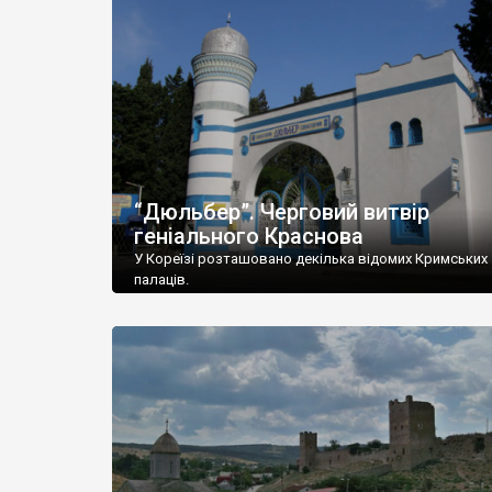
“Дюльбер”. Черговий витвір
геніального Краснова
У Кореїзі розташовано декілька відомих Кримських
палаців.