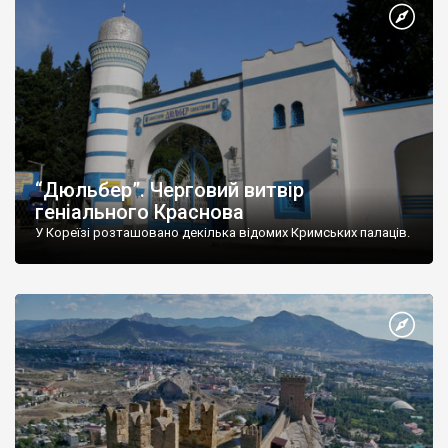
“Дюльбер”. Черговий витвір
геніального Краснова
У Кореїзі розташовано декілька відомих Кримських палаців.