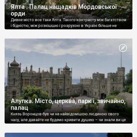
Ялта . Палац нащадків Мордовської
орди
Дивне місто все таки Ялта. Такого контрасту між багатством
і бідністю, між розкішшю і розрухою в Україні більше не
знайдеш.
Алупка. Місто, церква, парк і, звичайно,
палац
Князь Воронцов був чи не найвідомішою людиною свого
часу, але давайте не будемо кривити душею – чи знали ви це
прізвище до відвідин Алупки? Мабуть все таки ні.