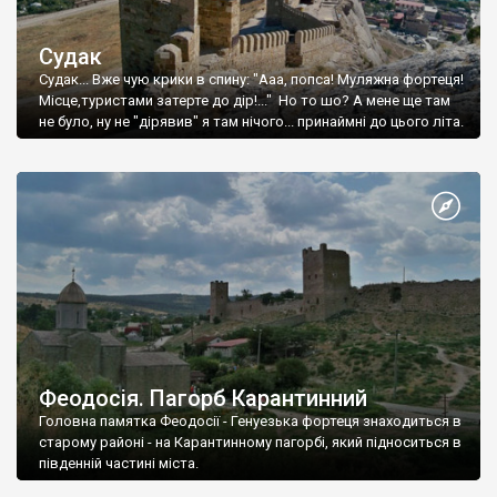
Судак
Судак... Вже чую крики в спину: "Ааа, попса! Муляжна фортеця!
Місце,туристами затерте до дір!..." Но то шо? А мене ще там
не було, ну не "дірявив" я там нічого... принаймні до цього літа.
Феодосія. Пагорб Карантинний
Головна памятка Феодосії - Генуезька фортеця знаходиться в
старому районі - на Карантинному пагорбі, який підноситься в
південній частині міста.