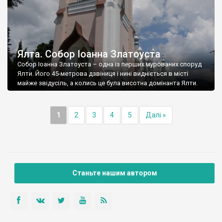
Ялта. Собор Іоанна Златоуста
Собор Іоанна Златоуста – одна із перших мурованих споруд
Ялти. Його 45-метрова дзвіниця і нині видніється в місті
майже звідусіль, а колись це була висотна домінанта Ялти.
1
2
3
4
5
Далі »
Станьте нашим автором