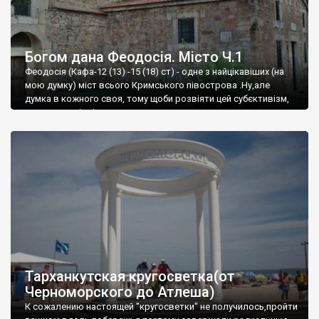
Богом дана Феодосія. Місто Ч.1
Феодосія (Кафа-12 (13) -15 (18) ст) - одне з найцікавіших (на
мою думку) міст всього Кримського півострова .Ну,але
думка в кожного своя, тому щоби розвіяти цей субєктивізм,
запрошую відвідати це
Тарханкутская кругосветка(от
Черноморского до Атлеша)
К сожалению настоящей "кругосветки" не получилось,пройти