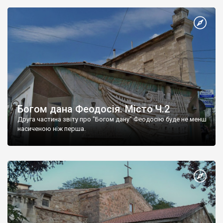
Богом дана Феодосія. Місто Ч.2
Друга частина звіту про "Богом дану" Феодосію буде не менш
насиченою ніж перша.