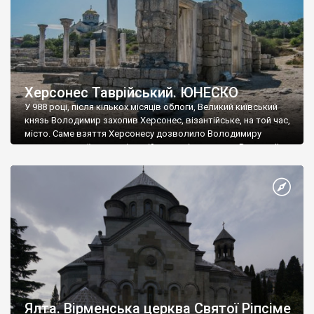
Херсонес Таврійський. ЮНЕСКО
У 988 році, після кількох місяців облоги, Великий київський
князь Володимир захопив Херсонес, візантійське, на той час,
місто. Саме взяття Херсонесу дозволило Володимиру
диктувати свої умови візантійському імператору Василю ІІ, та
одружитися з його дочкою Ганною. Цього ж року, в
Херсонесі Володимир-язичник, став Василем-християнином.
А потім було Хрещення Русі. На честь Херсонесу Таврійського
названо місто […]
Ялта. Вірменська церква Святої Ріпсіме