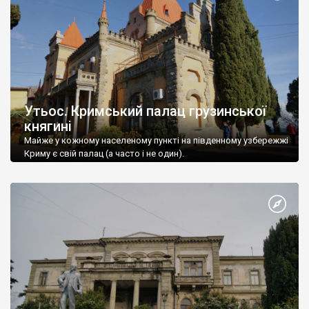
Утьос. Кримський палац грузинської
княгині
Майже у кожному населеному пункті на південному узбережжі
Криму є свій палац (а часто і не один).