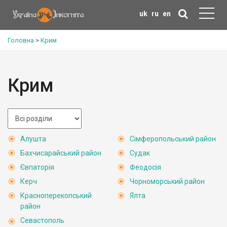
uk
ru
en
Головна
>
Крим
Крим
Алушта
Сімферопольський район
Бахчисарайський район
Судак
Євпаторія
Феодосія
Керч
Чорноморський район
Красноперекопський
Ялта
район
Севастополь