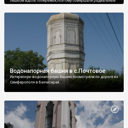
пешком вдоль побережья,поэтому совершали радиальные
вылазки из Оленевки.
Водонапорная башня в с.Почтовое
Интересную водонапорную башню посмотрели по дороге из
Симферополя в Бахчисарай.