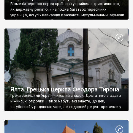
Вірменія першою серед країн світу прийняла християнство,
як державну релігію, й на подив багатьох пересічних
українців, які усіх кавказців вважають мусульманами, вірмени
є відданими вірянами Христа
Ялта. Грецька церква Феодора Тирона
Греки залишили Україні чималий спадок. Достатньо згадати
ніжинські огірочки – ви ж мабуть всі знаєте, що цей,
загублений у радянські часи, легендарний рецепт привезли у
Ніжин греки?