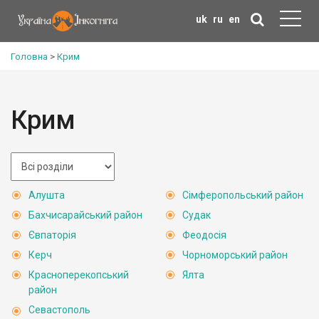
uk
ru
en
Головна
>
Крим
Крим
Алушта
Сімферопольський район
Бахчисарайський район
Судак
Євпаторія
Феодосія
Керч
Чорноморський район
Красноперекопський
Ялта
район
Севастополь