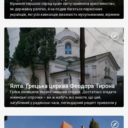
Вірменія першою серед країн світу прийняла християнство,
як державну релігію, й на подив багатьох пересічних
українців, які усіх кавказців вважають мусульманами, вірмени
є відданими вірянами Христа
Ялта. Грецька церква Феодора Тирона
Греки залишили Україні чималий спадок. Достатньо згадати
ніжинські огірочки – ви ж мабуть всі знаєте, що цей,
загублений у радянські часи, легендарний рецепт привезли у
Ніжин греки?