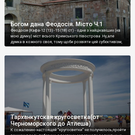
Богом дана Феодосія. Місто Ч.1
Феодосія (Кафа-12 (13) -15 (18) ст) - одне з найцікавіших (на
мою думку) міст всього Кримського півострова .Ну,але
думка в кожного своя, тому щоби розвіяти цей субєктивізм,
запрошую відвідати це
Тарханкутская кругосветка(от
Черноморского до Атлеша)
К сожалению настоящей "кругосветки" не получилось,пройти