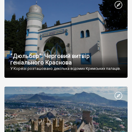
“Дюльбер”. Черговий витвір
геніального Краснова
У Кореїзі розташовано декілька відомих Кримських палаців.