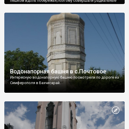
пешком вдоль побережья,поэтому совершали радиальные
вылазки из Оленевки.
Водонапорная башня в с.Почтовое
Интересную водонапорную башню посмотрели по дороге из
Симферополя в Бахчисарай.