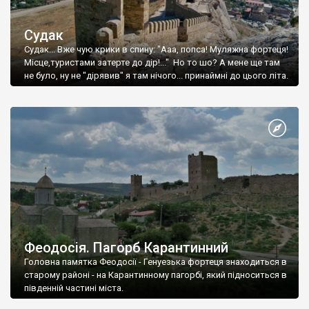
Судак
Судак... Вже чую крики в спину: "Ааа, попса! Муляжна фортеця!
Місце,туристами затерте до дір!..." Но то шо? А мене ще там
не було, ну не "дірявив" я там нічого... принаймні до цього літа.
Феодосія. Пагорб Карантинний
Головна памятка Феодосії - Генуезька фортеця знаходиться в
старому районі - на Карантинному пагорбі, який підноситься в
південній частині міста.