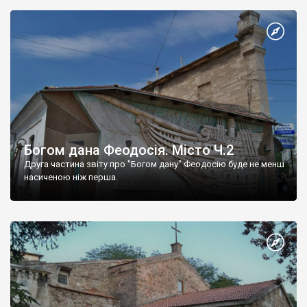
Богом дана Феодосія. Місто Ч.2
Друга частина звіту про "Богом дану" Феодосію буде не менш
насиченою ніж перша.