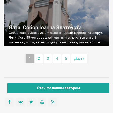
Ялта. Собор Іоанна Златоуста
Собор Іоанна Златоуста – одна із перших мурованих споруд
Ялти. Його 45-метрова дзвіниця і нині видніється в місті
майже звідусіль, а колись це була висотна домінанта Ялти.
1
2
3
4
5
Далі »
Станьте нашим автором