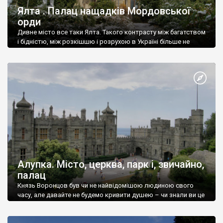
Ялта . Палац нащадків Мордовської
орди
Дивне місто все таки Ялта. Такого контрасту між багатством
і бідністю, між розкішшю і розрухою в Україні більше не
знайдеш.
Алупка. Місто, церква, парк і, звичайно,
палац
Князь Воронцов був чи не найвідомішою людиною свого
часу, але давайте не будемо кривити душею – чи знали ви це
прізвище до відвідин Алупки? Мабуть все таки ні.