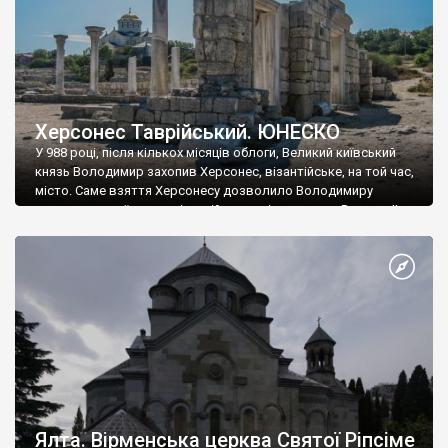
Херсонес Таврійський. ЮНЕСКО
У 988 році, після кількох місяців облоги, Великий київський
князь Володимир захопив Херсонес, візантійське, на той час,
місто. Саме взяття Херсонесу дозволило Володимиру
диктувати свої умови візантійському імператору Василю ІІ, та
одружитися з його дочкою Ганною. Цього ж року, в
Херсонесі Володимир-язичник, став Василем-християнином.
А потім було Хрещення Русі. На честь Херсонесу Таврійського
названо місто […]
Ялта. Вірменська церква Святої Ріпсіме