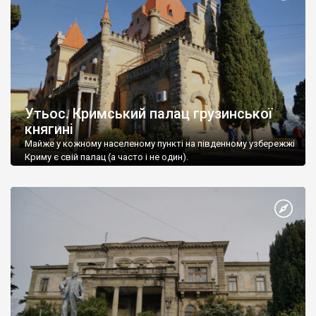
Утьос. Кримський палац грузинської
княгині
Майже у кожному населеному пункті на південному узбережжі
Криму є свій палац (а часто і не один).