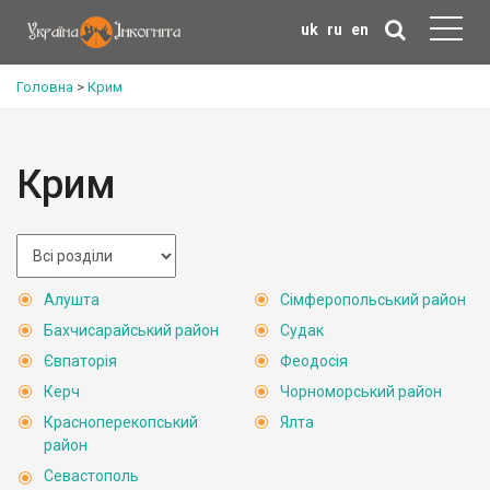
uk
ru
en
Головна
>
Крим
Крим
Алушта
Сімферопольський район
Бахчисарайський район
Судак
Євпаторія
Феодосія
Керч
Чорноморський район
Красноперекопський
Ялта
район
Севастополь