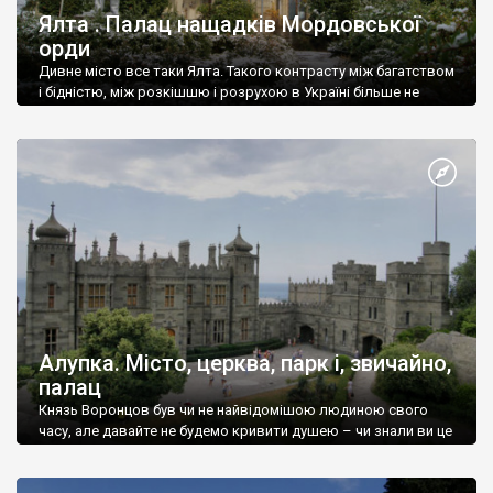
Ялта . Палац нащадків Мордовської
орди
Дивне місто все таки Ялта. Такого контрасту між багатством
і бідністю, між розкішшю і розрухою в Україні більше не
знайдеш.
Алупка. Місто, церква, парк і, звичайно,
палац
Князь Воронцов був чи не найвідомішою людиною свого
часу, але давайте не будемо кривити душею – чи знали ви це
прізвище до відвідин Алупки? Мабуть все таки ні.