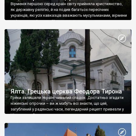
Вірменія першою серед країн світу прийняла християнство,
як державну релігію, й на подив багатьох пересічних
українців, які усіх кавказців вважають мусульманами, вірмени
є відданими вірянами Христа
Ялта. Грецька церква Феодора Тирона
Греки залишили Україні чималий спадок. Достатньо згадати
ніжинські огірочки – ви ж мабуть всі знаєте, що цей,
загублений у радянські часи, легендарний рецепт привезли у
Ніжин греки?