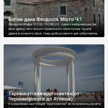
Богом дана Феодосія. Місто Ч.1
Феодосія (Кафа-12 (13) -15 (18) ст) - одне з найцікавіших (на
мою думку) міст всього Кримського півострова .Ну,але
думка в кожного своя, тому щоби розвіяти цей субєктивізм,
запрошую відвідати це
Тарханкутская кругосветка(от
Черноморского до Атлеша)
К сожалению настоящей "кругосветки" не получилось,пройти