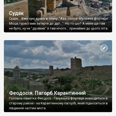
Судак
Судак... Вже чую крики в спину: "Ааа, попса! Муляжна фортеця!
Місце,туристами затерте до дір!..." Но то шо? А мене ще там
не було, ну не "дірявив" я там нічого... принаймні до цього літа.
Феодосія. Пагорб Карантинний
Головна памятка Феодосії - Генуезька фортеця знаходиться в
старому районі - на Карантинному пагорбі, який підноситься в
південній частині міста.