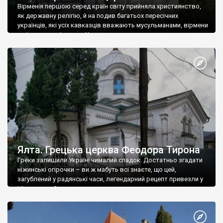
Вірменія першою серед країн світу прийняла християнство,
як державну релігію, й на подив багатьох пересічних
українців, які усіх кавказців вважають мусульманами, вірмени
є відданими вірянами Христа
Ялта. Грецька церква Феодора Тирона
Греки залишили Україні чималий спадок. Достатньо згадати
ніжинські огірочки – ви ж мабуть всі знаєте, що цей,
загублений у радянські часи, легендарний рецепт привезли у
Ніжин греки?