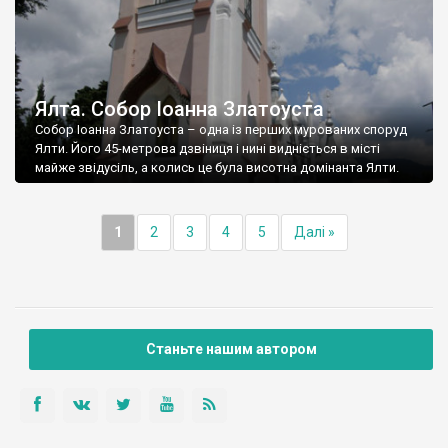
Ялта. Собор Іоанна Златоуста
Собор Іоанна Златоуста – одна із перших мурованих споруд
Ялти. Його 45-метрова дзвіниця і нині видніється в місті
майже звідусіль, а колись це була висотна домінанта Ялти.
1
2
3
4
5
Далі »
Станьте нашим автором