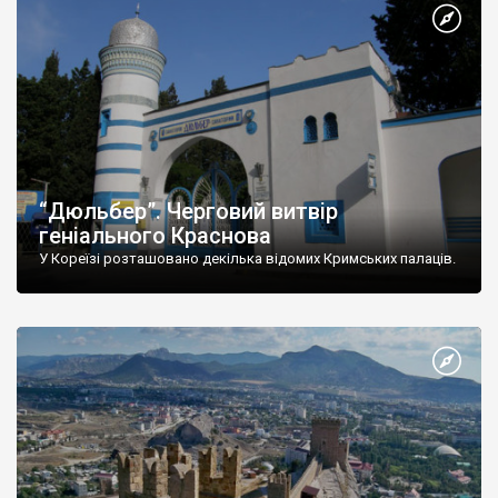
“Дюльбер”. Черговий витвір
геніального Краснова
У Кореїзі розташовано декілька відомих Кримських палаців.