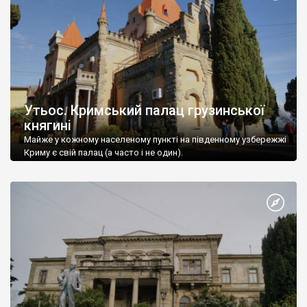
Утьос. Кримський палац грузинської
княгині
Майже у кожному населеному пункті на південному узбережжі
Криму є свій палац (а часто і не один).