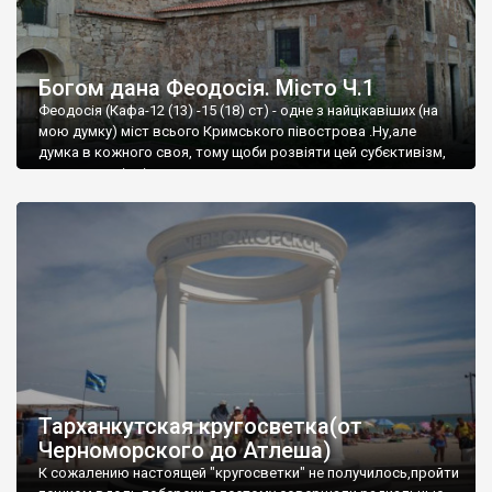
Богом дана Феодосія. Місто Ч.1
Феодосія (Кафа-12 (13) -15 (18) ст) - одне з найцікавіших (на
мою думку) міст всього Кримського півострова .Ну,але
думка в кожного своя, тому щоби розвіяти цей субєктивізм,
запрошую відвідати це
Тарханкутская кругосветка(от
Черноморского до Атлеша)
К сожалению настоящей "кругосветки" не получилось,пройти