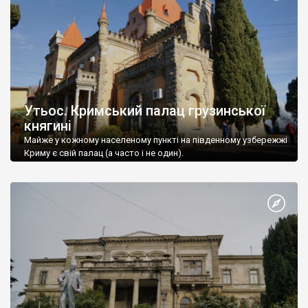
Утьос. Кримський палац грузинської
княгині
Майже у кожному населеному пункті на південному узбережжі
Криму є свій палац (а часто і не один).