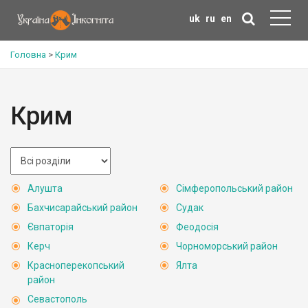
uk
ru
en
Головна
>
Крим
Крим
Алушта
Сімферопольський район
Бахчисарайський район
Судак
Євпаторія
Феодосія
Керч
Чорноморський район
Красноперекопський
Ялта
район
Севастополь