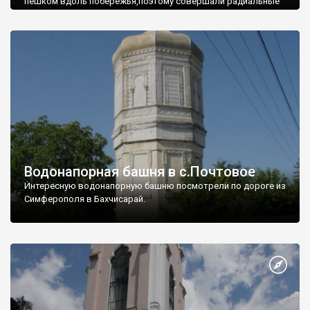
пешком вдоль побережья,поэтому совершали радиальные
вылазки из Оленевки.
Водонапорная башня в с.Почтовое
Интересную водонапорную башню посмотрели по дороге из
Симферополя в Бахчисарай.