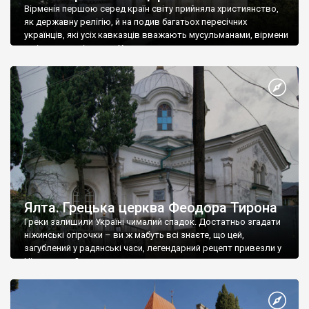
Вірменія першою серед країн світу прийняла християнство,
як державну релігію, й на подив багатьох пересічних
українців, які усіх кавказців вважають мусульманами, вірмени
є відданими вірянами Христа
Ялта. Грецька церква Феодора Тирона
Греки залишили Україні чималий спадок. Достатньо згадати
ніжинські огірочки – ви ж мабуть всі знаєте, що цей,
загублений у радянські часи, легендарний рецепт привезли у
Ніжин греки?