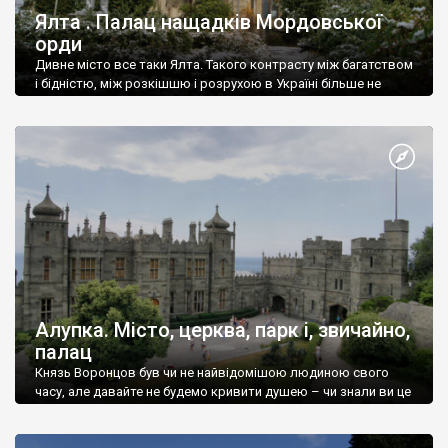
Ялта . Палац нащадків Мордовської
орди
Дивне місто все таки Ялта. Такого контрасту між багатством
і бідністю, між розкішшю і розрухою в Україні більше не
знайдеш.
Алупка. Місто, церква, парк і, звичайно,
палац
Князь Воронцов був чи не найвідомішою людиною свого
часу, але давайте не будемо кривити душею – чи знали ви це
прізвище до відвідин Алупки? Мабуть все таки ні.