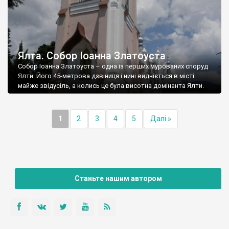
Ялта. Собор Іоанна Златоуста
Собор Іоанна Златоуста – одна із перших мурованих споруд
Ялти. Його 45-метрова дзвіниця і нині видніється в місті
майже звідусіль, а колись це була висотна домінанта Ялти.
1
2
3
4
5
Далі »
Станьте нашим автором