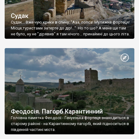
Судак
Судак... Вже чую крики в спину: "Ааа, попса! Муляжна фортеця!
Місце,туристами затерте до дір!..." Но то шо? А мене ще там
не було, ну не "дірявив" я там нічого... принаймні до цього літа.
Феодосія. Пагорб Карантинний
Головна памятка Феодосії - Генуезька фортеця знаходиться в
старому районі - на Карантинному пагорбі, який підноситься в
південній частині міста.