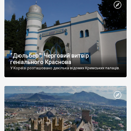
“Дюльбер”. Черговий витвір
геніального Краснова
У Кореїзі розташовано декілька відомих Кримських палаців.