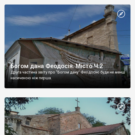
Богом дана Феодосія. Місто Ч.2
Друга частина звіту про "Богом дану" Феодосію буде не менш
насиченою ніж перша.