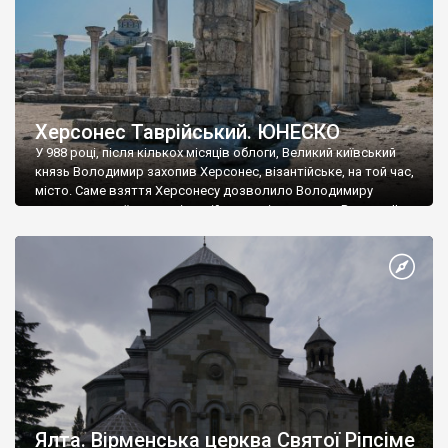
Херсонес Таврійський. ЮНЕСКО
У 988 році, після кількох місяців облоги, Великий київський
князь Володимир захопив Херсонес, візантійське, на той час,
місто. Саме взяття Херсонесу дозволило Володимиру
диктувати свої умови візантійському імператору Василю ІІ, та
одружитися з його дочкою Ганною. Цього ж року, в
Херсонесі Володимир-язичник, став Василем-християнином.
А потім було Хрещення Русі. На честь Херсонесу Таврійського
названо місто […]
Ялта. Вірменська церква Святої Ріпсіме