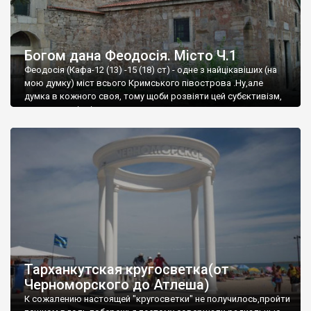
Богом дана Феодосія. Місто Ч.1
Феодосія (Кафа-12 (13) -15 (18) ст) - одне з найцікавіших (на
мою думку) міст всього Кримського півострова .Ну,але
думка в кожного своя, тому щоби розвіяти цей субєктивізм,
запрошую відвідати це
Тарханкутская кругосветка(от
Черноморского до Атлеша)
К сожалению настоящей "кругосветки" не получилось,пройти