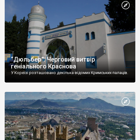
“Дюльбер”. Черговий витвір
геніального Краснова
У Кореїзі розташовано декілька відомих Кримських палаців.