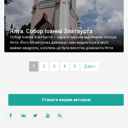
Ялта. Собор Іоанна Златоуста
Собор Іоанна Златоуста – одна із перших мурованих споруд
Ялти. Його 45-метрова дзвіниця і нині видніється в місті
майже звідусіль, а колись це була висотна домінанта Ялти.
1
2
3
4
5
Далі »
Станьте нашим автором