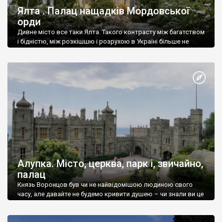
Ялта . Палац нащадків Мордовської
орди
Дивне місто все таки Ялта. Такого контрасту між багатством
і бідністю, між розкішшю і розрухою в Україні більше не
знайдеш.
Алупка. Місто, церква, парк і, звичайно,
палац
Князь Воронцов був чи не найвідомішою людиною свого
часу, але давайте не будемо кривити душею – чи знали ви це
прізвище до відвідин Алупки? Мабуть все таки ні.