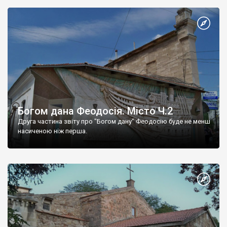
Богом дана Феодосія. Місто Ч.2
Друга частина звіту про "Богом дану" Феодосію буде не менш
насиченою ніж перша.