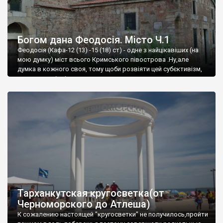
Богом дана Феодосія. Місто Ч.1
Феодосія (Кафа-12 (13) -15 (18) ст) - одне з найцікавіших (на
мою думку) міст всього Кримського півострова .Ну,але
думка в кожного своя, тому щоби розвіяти цей субєктивізм,
запрошую відвідати це
Тарханкутская кругосветка(от
Черноморского до Атлеша)
К сожалению настоящей "кругосветки" не получилось,пройти