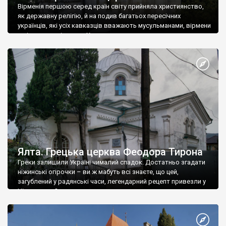
Вірменія першою серед країн світу прийняла християнство,
як державну релігію, й на подив багатьох пересічних
українців, які усіх кавказців вважають мусульманами, вірмени
є відданими вірянами Христа
Ялта. Грецька церква Феодора Тирона
Греки залишили Україні чималий спадок. Достатньо згадати
ніжинські огірочки – ви ж мабуть всі знаєте, що цей,
загублений у радянські часи, легендарний рецепт привезли у
Ніжин греки?