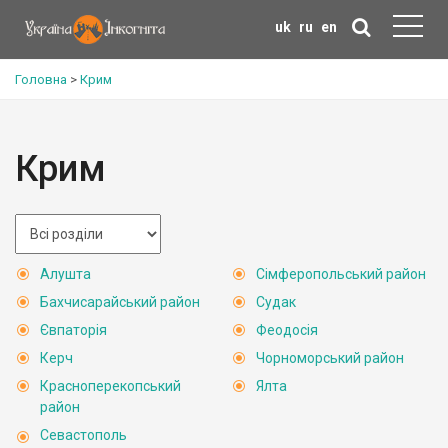
uk
ru
en
Головна
>
Крим
Крим
Алушта
Сімферопольський район
Бахчисарайський район
Судак
Євпаторія
Феодосія
Керч
Чорноморський район
Красноперекопський
Ялта
район
Севастополь