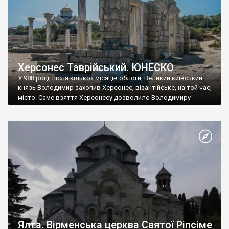
Херсонес Таврійський. ЮНЕСКО
У 988 році, після кількох місяців облоги, Великий київський
князь Володимир захопив Херсонес, візантійське, на той час,
місто. Саме взяття Херсонесу дозволило Володимиру
диктувати свої умови візантійському імператору Василю ІІ, та
одружитися з його дочкою Ганною. Цього ж року, в
Херсонесі Володимир-язичник, став Василем-християнином.
А потім було Хрещення Русі. На честь Херсонесу Таврійського
названо місто […]
Ялта. Вірменська церква Святої Ріпсіме