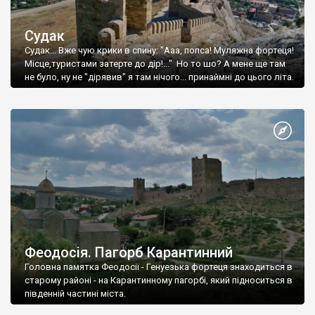
Судак
Судак... Вже чую крики в спину: "Ааа, попса! Муляжна фортеця!
Місце,туристами затерте до дір!..." Но то шо? А мене ще там
не було, ну не "дірявив" я там нічого... принаймні до цього літа.
Феодосія. Пагорб Карантинний
Головна памятка Феодосії - Генуезька фортеця знаходиться в
старому районі - на Карантинному пагорбі, який підноситься в
південній частині міста.