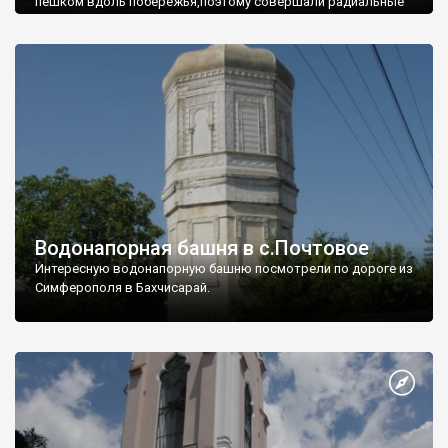
пешком вдоль побережья,поэтому совершали радиальные
вылазки из Оленевки.
Водонапорная башня в с.Почтовое
Интересную водонапорную башню посмотрели по дороге из
Симферополя в Бахчисарай.