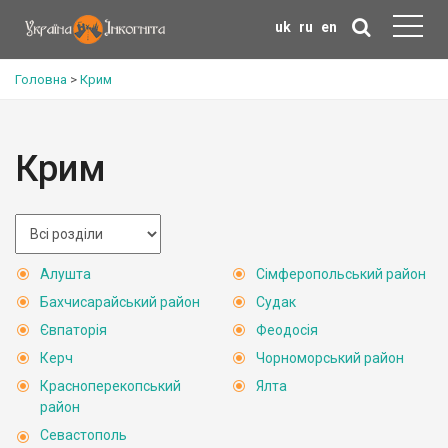
uk
ru
en
Головна
>
Крим
Крим
Алушта
Сімферопольський район
Бахчисарайський район
Судак
Євпаторія
Феодосія
Керч
Чорноморський район
Красноперекопський
Ялта
район
Севастополь