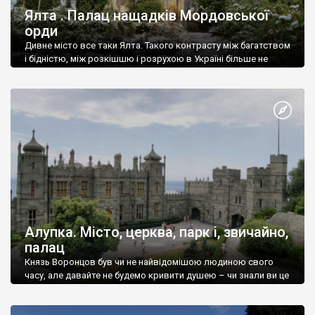
Ялта . Палац нащадків Мордовської
орди
Дивне місто все таки Ялта. Такого контрасту між багатством
і бідністю, між розкішшю і розрухою в Україні більше не
знайдеш.
Алупка. Місто, церква, парк і, звичайно,
палац
Князь Воронцов був чи не найвідомішою людиною свого
часу, але давайте не будемо кривити душею – чи знали ви це
прізвище до відвідин Алупки? Мабуть все таки ні.