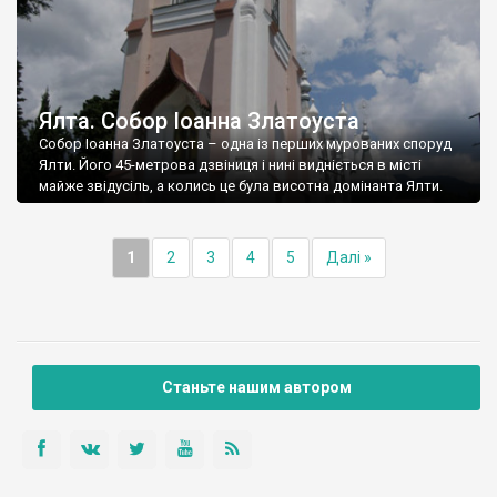
Ялта. Собор Іоанна Златоуста
Собор Іоанна Златоуста – одна із перших мурованих споруд
Ялти. Його 45-метрова дзвіниця і нині видніється в місті
майже звідусіль, а колись це була висотна домінанта Ялти.
1
2
3
4
5
Далі »
Станьте нашим автором