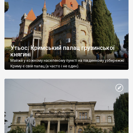
Утьос. Кримський палац грузинської
княгині
Майже у кожному населеному пункті на південному узбережжі
Криму є свій палац (а часто і не один).