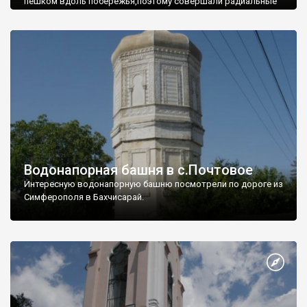
пешком вдоль побережья,поэтому совершали радиальные
вылазки из Оленевки.
Водонапорная башня в с.Почтовое
Интересную водонапорную башню посмотрели по дороге из
Симферополя в Бахчисарай.