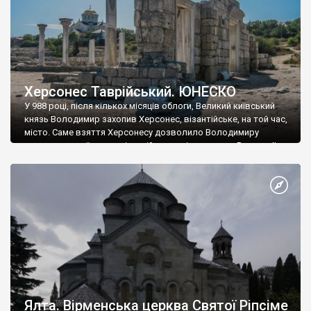
Херсонес Таврійський. ЮНЕСКО
У 988 році, після кількох місяців облоги, Великий київський
князь Володимир захопив Херсонес, візантійське, на той час,
місто. Саме взяття Херсонесу дозволило Володимиру
диктувати свої умови візантійському імператору Василю ІІ, та
одружитися з його дочкою Ганною. Цього ж року, в
Херсонесі Володимир-язичник, став Василем-християнином.
А потім було Хрещення Русі. На честь Херсонесу Таврійського
названо місто […]
Ялта. Вірменська церква Святої Ріпсіме