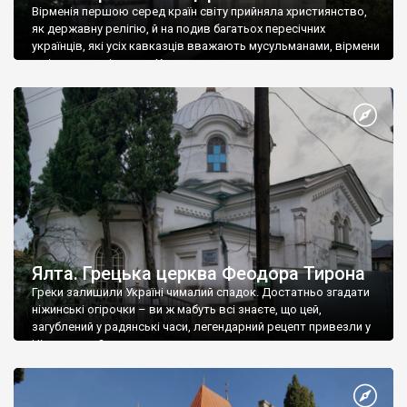
Вірменія першою серед країн світу прийняла християнство,
як державну релігію, й на подив багатьох пересічних
українців, які усіх кавказців вважають мусульманами, вірмени
є відданими вірянами Христа
Ялта. Грецька церква Феодора Тирона
Греки залишили Україні чималий спадок. Достатньо згадати
ніжинські огірочки – ви ж мабуть всі знаєте, що цей,
загублений у радянські часи, легендарний рецепт привезли у
Ніжин греки?