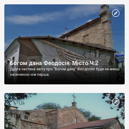
Богом дана Феодосія. Місто Ч.2
Друга частина звіту про "Богом дану" Феодосію буде не менш
насиченою ніж перша.