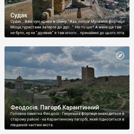
Судак
Судак... Вже чую крики в спину: "Ааа, попса! Муляжна фортеця!
Місце,туристами затерте до дір!..." Но то шо? А мене ще там
не було, ну не "дірявив" я там нічого... принаймні до цього літа.
Феодосія. Пагорб Карантинний
Головна памятка Феодосії - Генуезька фортеця знаходиться в
старому районі - на Карантинному пагорбі, який підноситься в
південній частині міста.