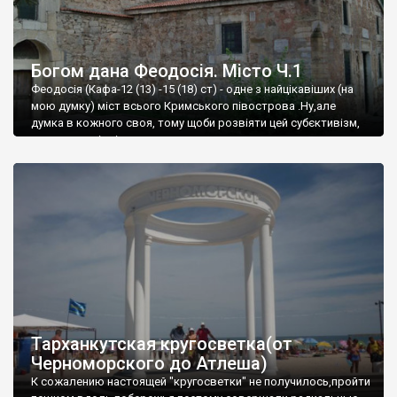
Богом дана Феодосія. Місто Ч.1
Феодосія (Кафа-12 (13) -15 (18) ст) - одне з найцікавіших (на
мою думку) міст всього Кримського півострова .Ну,але
думка в кожного своя, тому щоби розвіяти цей субєктивізм,
запрошую відвідати це
Тарханкутская кругосветка(от
Черноморского до Атлеша)
К сожалению настоящей "кругосветки" не получилось,пройти