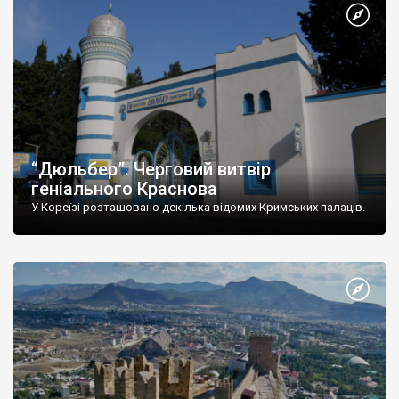
“Дюльбер”. Черговий витвір
геніального Краснова
У Кореїзі розташовано декілька відомих Кримських палаців.