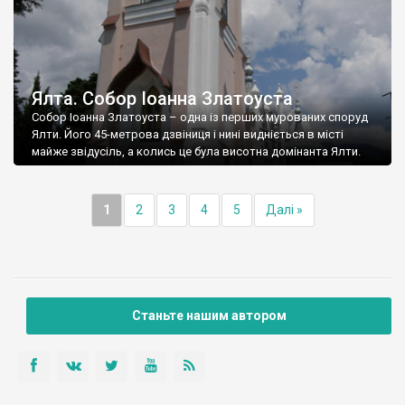
Ялта. Собор Іоанна Златоуста
Собор Іоанна Златоуста – одна із перших мурованих споруд
Ялти. Його 45-метрова дзвіниця і нині видніється в місті
майже звідусіль, а колись це була висотна домінанта Ялти.
1
2
3
4
5
Далі »
Станьте нашим автором