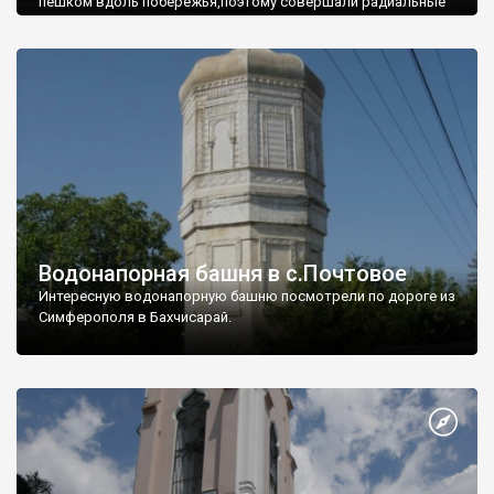
пешком вдоль побережья,поэтому совершали радиальные
вылазки из Оленевки.
Водонапорная башня в с.Почтовое
Интересную водонапорную башню посмотрели по дороге из
Симферополя в Бахчисарай.