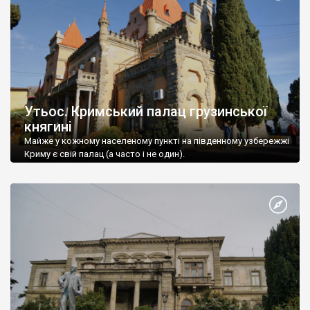
Утьос. Кримський палац грузинської
княгині
Майже у кожному населеному пункті на південному узбережжі
Криму є свій палац (а часто і не один).