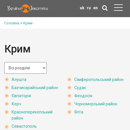
uk
ru
en
Головна
>
Крим
Крим
Алушта
Сімферопольський район
Бахчисарайський район
Судак
Євпаторія
Феодосія
Керч
Чорноморський район
Красноперекопський
Ялта
район
Севастополь