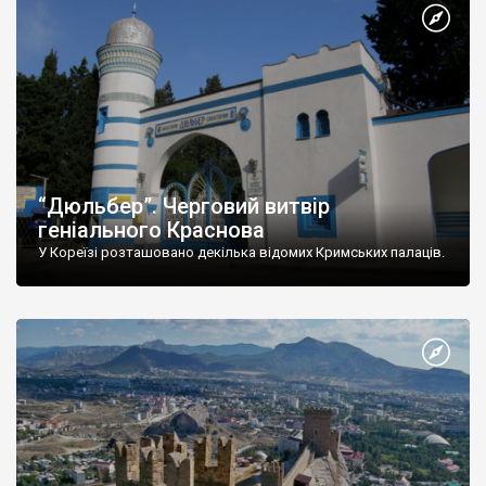
“Дюльбер”. Черговий витвір
геніального Краснова
У Кореїзі розташовано декілька відомих Кримських палаців.