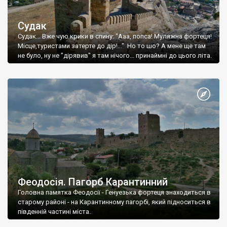
Судак
Судак... Вже чую крики в спину: "Ааа, попса! Муляжна фортеця!
Місце,туристами затерте до дір!..." Но то шо? А мене ще там
не було, ну не "дірявив" я там нічого... принаймні до цього літа.
Феодосія. Пагорб Карантинний
Головна памятка Феодосії - Генуезька фортеця знаходиться в
старому районі - на Карантинному пагорбі, який підноситься в
південній частині міста.