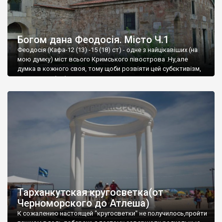
Богом дана Феодосія. Місто Ч.1
Феодосія (Кафа-12 (13) -15 (18) ст) - одне з найцікавіших (на
мою думку) міст всього Кримського півострова .Ну,але
думка в кожного своя, тому щоби розвіяти цей субєктивізм,
запрошую відвідати це
Тарханкутская кругосветка(от
Черноморского до Атлеша)
К сожалению настоящей "кругосветки" не получилось,пройти