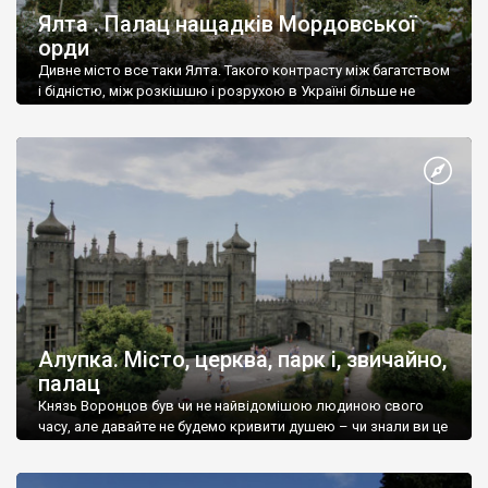
Ялта . Палац нащадків Мордовської
орди
Дивне місто все таки Ялта. Такого контрасту між багатством
і бідністю, між розкішшю і розрухою в Україні більше не
знайдеш.
Алупка. Місто, церква, парк і, звичайно,
палац
Князь Воронцов був чи не найвідомішою людиною свого
часу, але давайте не будемо кривити душею – чи знали ви це
прізвище до відвідин Алупки? Мабуть все таки ні.