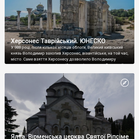
Херсонес Таврійський. ЮНЕСКО
У 988 році, після кількох місяців облоги, Великий київський
князь Володимир захопив Херсонес, візантійське, на той час,
місто. Саме взяття Херсонесу дозволило Володимиру
диктувати свої умови візантійському імператору Василю ІІ, та
одружитися з його дочкою Ганною. Цього ж року, в
Херсонесі Володимир-язичник, став Василем-християнином.
А потім було Хрещення Русі. На честь Херсонесу Таврійського
названо місто […]
Ялта. Вірменська церква Святої Ріпсіме