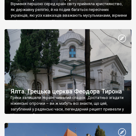
Вірменія першою серед країн світу прийняла християнство,
як державну релігію, й на подив багатьох пересічних
українців, які усіх кавказців вважають мусульманами, вірмени
є відданими вірянами Христа
Ялта. Грецька церква Феодора Тирона
Греки залишили Україні чималий спадок. Достатньо згадати
ніжинські огірочки – ви ж мабуть всі знаєте, що цей,
загублений у радянські часи, легендарний рецепт привезли у
Ніжин греки?