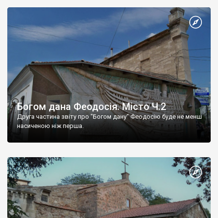
Богом дана Феодосія. Місто Ч.2
Друга частина звіту про "Богом дану" Феодосію буде не менш
насиченою ніж перша.