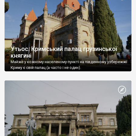
Утьос. Кримський палац грузинської
княгині
Майже у кожному населеному пункті на південному узбережжі
Криму є свій палац (а часто і не один).