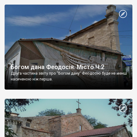
Богом дана Феодосія. Місто Ч.2
Друга частина звіту про "Богом дану" Феодосію буде не менш
насиченою ніж перша.