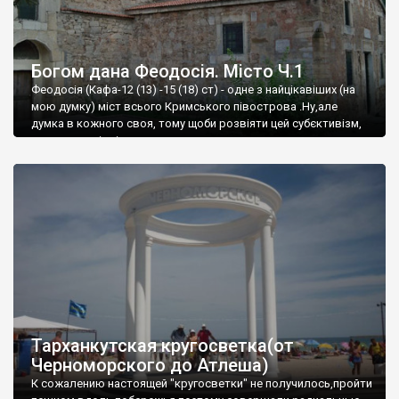
Богом дана Феодосія. Місто Ч.1
Феодосія (Кафа-12 (13) -15 (18) ст) - одне з найцікавіших (на
мою думку) міст всього Кримського півострова .Ну,але
думка в кожного своя, тому щоби розвіяти цей субєктивізм,
запрошую відвідати це
Тарханкутская кругосветка(от
Черноморского до Атлеша)
К сожалению настоящей "кругосветки" не получилось,пройти