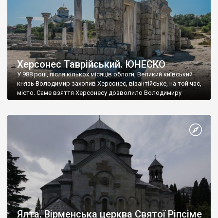
Херсонес Таврійський. ЮНЕСКО
У 988 році, після кількох місяців облоги, Великий київський
князь Володимир захопив Херсонес, візантійське, на той час,
місто. Саме взяття Херсонесу дозволило Володимиру
диктувати свої умови візантійському імператору Василю ІІ, та
одружитися з його дочкою Ганною. Цього ж року, в
Херсонесі Володимир-язичник, став Василем-християнином.
А потім було Хрещення Русі. На честь Херсонесу Таврійського
названо місто […]
Ялта. Вірменська церква Святої Ріпсіме