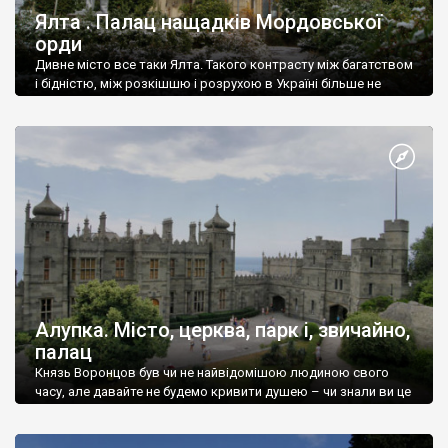
Ялта . Палац нащадків Мордовської
орди
Дивне місто все таки Ялта. Такого контрасту між багатством
і бідністю, між розкішшю і розрухою в Україні більше не
знайдеш.
Алупка. Місто, церква, парк і, звичайно,
палац
Князь Воронцов був чи не найвідомішою людиною свого
часу, але давайте не будемо кривити душею – чи знали ви це
прізвище до відвідин Алупки? Мабуть все таки ні.