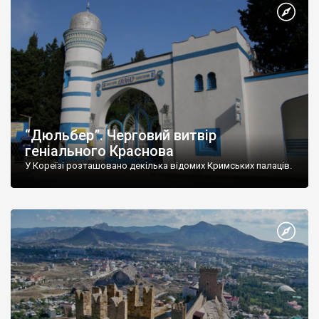
“Дюльбер”. Черговий витвір
геніального Краснова
У Кореїзі розташовано декілька відомих Кримських палаців.