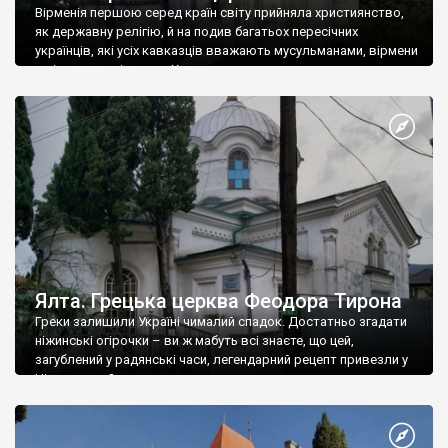
Вірменія першою серед країн світу прийняла християнство,
як державну релігію, й на подив багатьох пересічних
українців, які усіх кавказців вважають мусульманами, вірмени
є відданими вірянами Христа
Ялта. Грецька церква Феодора Тирона
Греки залишили Україні чималий спадок. Достатньо згадати
ніжинські огірочки – ви ж мабуть всі знаєте, що цей,
загублений у радянські часи, легендарний рецепт привезли у
Ніжин греки?