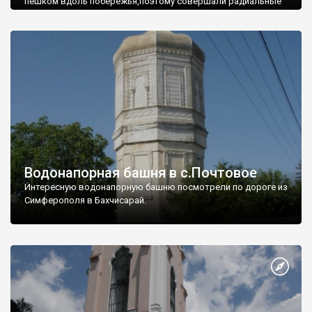
пешком вдоль побережья,поэтому совершали радиальные
вылазки из Оленевки.
Водонапорная башня в с.Почтовое
Интересную водонапорную башню посмотрели по дороге из
Симферополя в Бахчисарай.