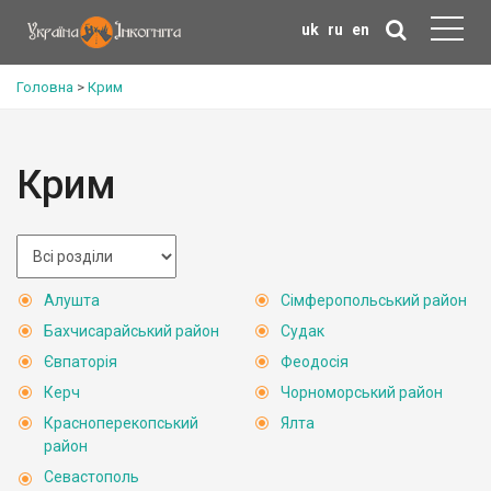
uk
ru
en
Головна
>
Крим
Крим
Алушта
Сімферопольський район
Бахчисарайський район
Судак
Євпаторія
Феодосія
Керч
Чорноморський район
Красноперекопський
Ялта
район
Севастополь