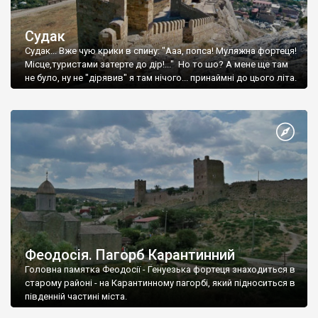
Судак
Судак... Вже чую крики в спину: "Ааа, попса! Муляжна фортеця!
Місце,туристами затерте до дір!..." Но то шо? А мене ще там
не було, ну не "дірявив" я там нічого... принаймні до цього літа.
Феодосія. Пагорб Карантинний
Головна памятка Феодосії - Генуезька фортеця знаходиться в
старому районі - на Карантинному пагорбі, який підноситься в
південній частині міста.