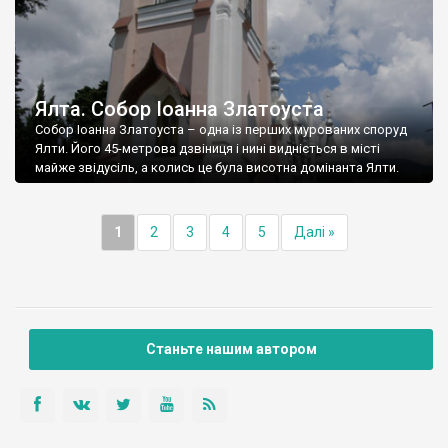
Ялта. Собор Іоанна Златоуста
Собор Іоанна Златоуста – одна із перших мурованих споруд
Ялти. Його 45-метрова дзвіниця і нині видніється в місті
майже звідусіль, а колись це була висотна домінанта Ялти.
1
2
3
4
5
Далі »
Станьте нашим автором