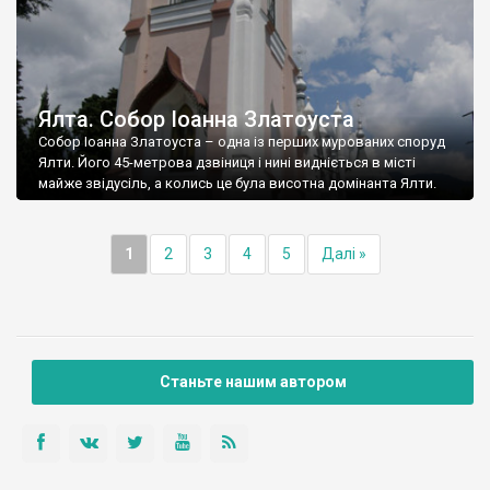
Ялта. Собор Іоанна Златоуста
Собор Іоанна Златоуста – одна із перших мурованих споруд
Ялти. Його 45-метрова дзвіниця і нині видніється в місті
майже звідусіль, а колись це була висотна домінанта Ялти.
1
2
3
4
5
Далі »
Станьте нашим автором