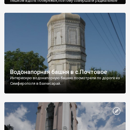
пешком вдоль побережья,поэтому совершали радиальные
вылазки из Оленевки.
Водонапорная башня в с.Почтовое
Интересную водонапорную башню посмотрели по дороге из
Симферополя в Бахчисарай.