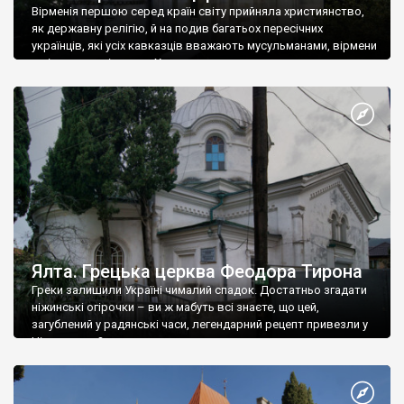
Вірменія першою серед країн світу прийняла християнство,
як державну релігію, й на подив багатьох пересічних
українців, які усіх кавказців вважають мусульманами, вірмени
є відданими вірянами Христа
Ялта. Грецька церква Феодора Тирона
Греки залишили Україні чималий спадок. Достатньо згадати
ніжинські огірочки – ви ж мабуть всі знаєте, що цей,
загублений у радянські часи, легендарний рецепт привезли у
Ніжин греки?