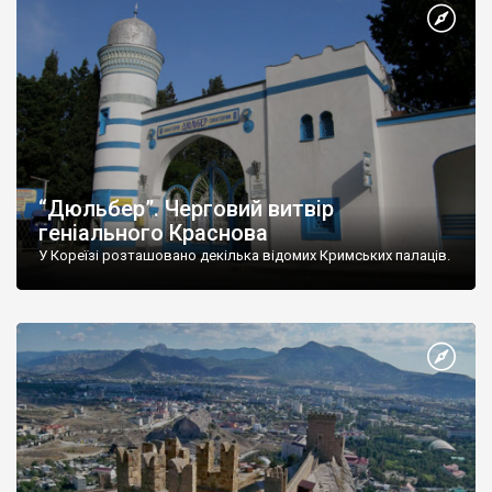
“Дюльбер”. Черговий витвір
геніального Краснова
У Кореїзі розташовано декілька відомих Кримських палаців.