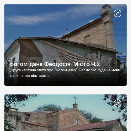
Богом дана Феодосія. Місто Ч.2
Друга частина звіту про "Богом дану" Феодосію буде не менш
насиченою ніж перша.