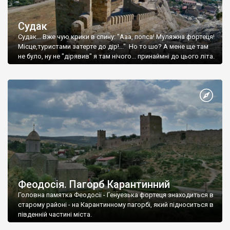
Судак
Судак... Вже чую крики в спину: "Ааа, попса! Муляжна фортеця!
Місце,туристами затерте до дір!..." Но то шо? А мене ще там
не було, ну не "дірявив" я там нічого... принаймні до цього літа.
Феодосія. Пагорб Карантинний
Головна памятка Феодосії - Генуезька фортеця знаходиться в
старому районі - на Карантинному пагорбі, який підноситься в
південній частині міста.