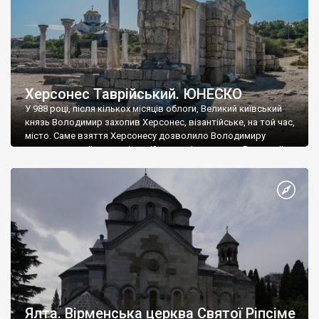
Херсонес Таврійський. ЮНЕСКО
У 988 році, після кількох місяців облоги, Великий київський
князь Володимир захопив Херсонес, візантійське, на той час,
місто. Саме взяття Херсонесу дозволило Володимиру
диктувати свої умови візантійському імператору Василю ІІ, та
одружитися з його дочкою Ганною. Цього ж року, в
Херсонесі Володимир-язичник, став Василем-християнином.
А потім було Хрещення Русі. На честь Херсонесу Таврійського
названо місто […]
Ялта. Вірменська церква Святої Ріпсіме