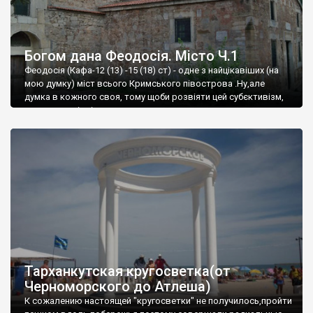
Богом дана Феодосія. Місто Ч.1
Феодосія (Кафа-12 (13) -15 (18) ст) - одне з найцікавіших (на
мою думку) міст всього Кримського півострова .Ну,але
думка в кожного своя, тому щоби розвіяти цей субєктивізм,
запрошую відвідати це
Тарханкутская кругосветка(от
Черноморского до Атлеша)
К сожалению настоящей "кругосветки" не получилось,пройти