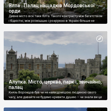
Ялта . Палац нащадків Мордовської
орди
Дивне місто все таки Ялта. Такого контрасту між багатством
і бідністю, між розкішшю і розрухою в Україні більше не
знайдеш.
Алупка. Місто, церква, парк і, звичайно,
палац
Князь Воронцов був чи не найвідомішою людиною свого
часу, але давайте не будемо кривити душею – чи знали ви це
прізвище до відвідин Алупки? Мабуть все таки ні.