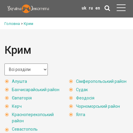
uk
ru
en
Головна
>
Крим
Крим
Алушта
Сімферопольський район
Бахчисарайський район
Судак
Євпаторія
Феодосія
Керч
Чорноморський район
Красноперекопський
Ялта
район
Севастополь