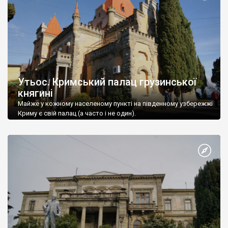
Утьос. Кримський палац грузинської
княгині
Майже у кожному населеному пункті на південному узбережжі
Криму є свій палац (а часто і не один).