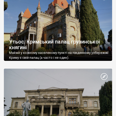
Утьос. Кримський палац грузинської
княгині
Майже у кожному населеному пункті на південному узбережжі
Криму є свій палац (а часто і не один).