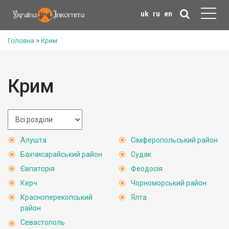
uk
ru
en
Головна
>
Крим
Крим
Алушта
Сімферопольський район
Бахчисарайський район
Судак
Євпаторія
Феодосія
Керч
Чорноморський район
Красноперекопський
Ялта
район
Севастополь