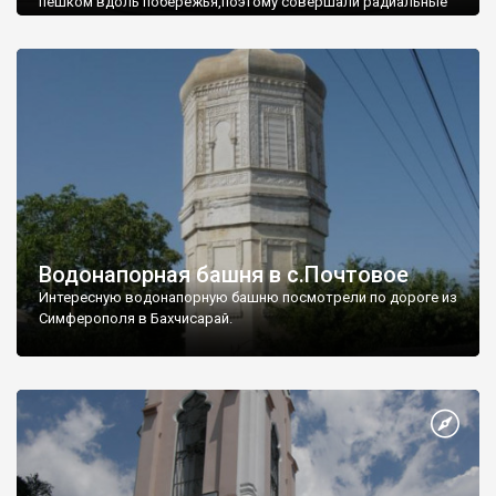
пешком вдоль побережья,поэтому совершали радиальные
вылазки из Оленевки.
Водонапорная башня в с.Почтовое
Интересную водонапорную башню посмотрели по дороге из
Симферополя в Бахчисарай.