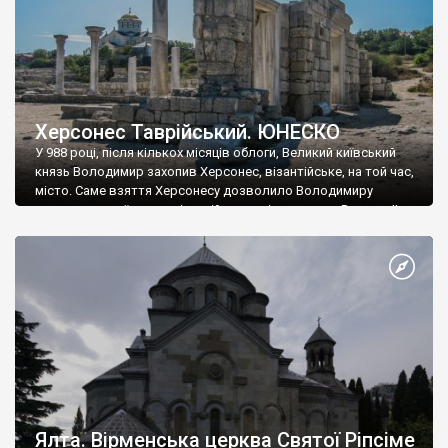
Херсонес Таврійський. ЮНЕСКО
У 988 році, після кількох місяців облоги, Великий київський
князь Володимир захопив Херсонес, візантійське, на той час,
місто. Саме взяття Херсонесу дозволило Володимиру
диктувати свої умови візантійському імператору Василю ІІ, та
одружитися з його дочкою Ганною. Цього ж року, в
Херсонесі Володимир-язичник, став Василем-християнином.
А потім було Хрещення Русі. На честь Херсонесу Таврійського
названо місто […]
Ялта. Вірменська церква Святої Ріпсіме