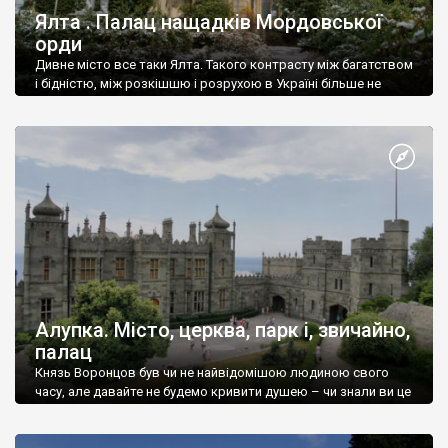
Ялта . Палац нащадків Мордовської
орди
Дивне місто все таки Ялта. Такого контрасту між багатством
і бідністю, між розкішшю і розрухою в Україні більше не
знайдеш.
Алупка. Місто, церква, парк і, звичайно,
палац
Князь Воронцов був чи не найвідомішою людиною свого
часу, але давайте не будемо кривити душею – чи знали ви це
прізвище до відвідин Алупки? Мабуть все таки ні.