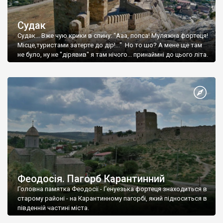
Судак
Судак... Вже чую крики в спину: "Ааа, попса! Муляжна фортеця!
Місце,туристами затерте до дір!..." Но то шо? А мене ще там
не було, ну не "дірявив" я там нічого... принаймні до цього літа.
Феодосія. Пагорб Карантинний
Головна памятка Феодосії - Генуезька фортеця знаходиться в
старому районі - на Карантинному пагорбі, який підноситься в
південній частині міста.