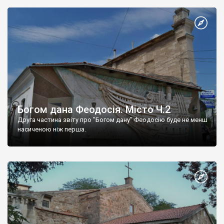
Богом дана Феодосія. Місто Ч.2
Друга частина звіту про "Богом дану" Феодосію буде не менш
насиченою ніж перша.