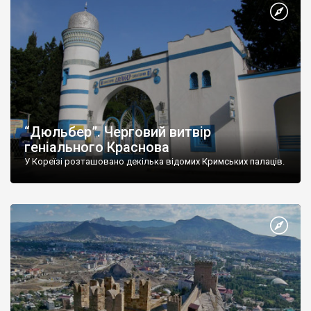
“Дюльбер”. Черговий витвір
геніального Краснова
У Кореїзі розташовано декілька відомих Кримських палаців.