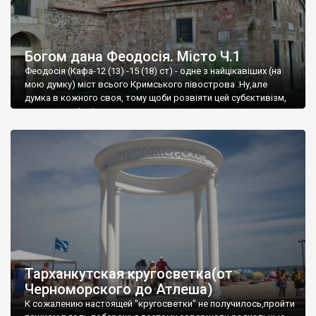
Богом дана Феодосія. Місто Ч.1
Феодосія (Кафа-12 (13) -15 (18) ст) - одне з найцікавіших (на
мою думку) міст всього Кримського півострова .Ну,але
думка в кожного своя, тому щоби розвіяти цей субєктивізм,
запрошую відвідати це
Тарханкутская кругосветка(от
Черноморского до Атлеша)
К сожалению настоящей "кругосветки" не получилось,пройти