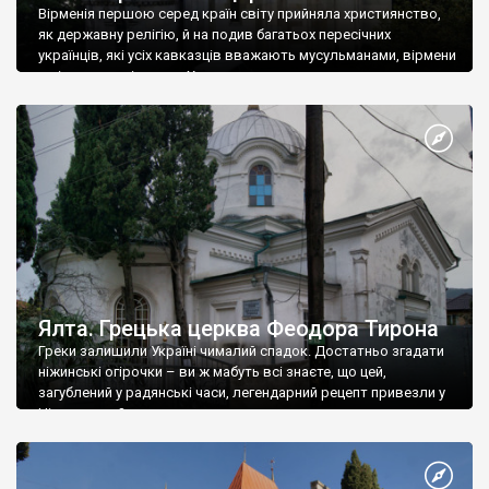
Вірменія першою серед країн світу прийняла християнство,
як державну релігію, й на подив багатьох пересічних
українців, які усіх кавказців вважають мусульманами, вірмени
є відданими вірянами Христа
Ялта. Грецька церква Феодора Тирона
Греки залишили Україні чималий спадок. Достатньо згадати
ніжинські огірочки – ви ж мабуть всі знаєте, що цей,
загублений у радянські часи, легендарний рецепт привезли у
Ніжин греки?