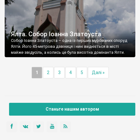
Ялта. Собор Іоанна Златоуста
Собор Іоанна Златоуста – одна із перших мурованих споруд
Ялти. Його 45-метрова дзвіниця і нині видніється в місті
майже звідусіль, а колись це була висотна домінанта Ялти.
1
2
3
4
5
Далі »
Станьте нашим автором