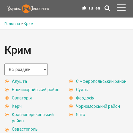
uk
ru
en
Головна
>
Крим
Крим
Алушта
Сімферопольський район
Бахчисарайський район
Судак
Євпаторія
Феодосія
Керч
Чорноморський район
Красноперекопський
Ялта
район
Севастополь