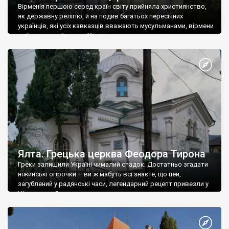
Вірменія першою серед країн світу прийняла християнство,
як державну релігію, й на подив багатьох пересічних
українців, які усіх кавказців вважають мусульманами, вірмени
є відданими вірянами Христа
Ялта. Грецька церква Феодора Тирона
Греки залишили Україні чималий спадок. Достатньо згадати
ніжинські огірочки – ви ж мабуть всі знаєте, що цей,
загублений у радянські часи, легендарний рецепт привезли у
Ніжин греки?