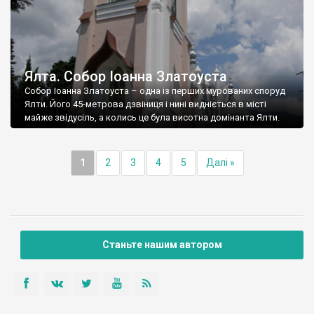
Ялта. Собор Іоанна Златоуста
Собор Іоанна Златоуста – одна із перших мурованих споруд
Ялти. Його 45-метрова дзвіниця і нині видніється в місті
майже звідусіль, а колись це була висотна домінанта Ялти.
1
2
3
4
5
Далі »
Станьте нашим автором