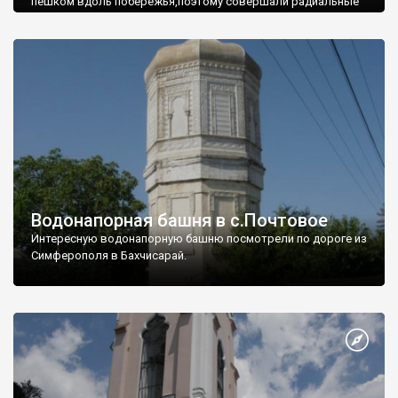
пешком вдоль побережья,поэтому совершали радиальные
вылазки из Оленевки.
Водонапорная башня в с.Почтовое
Интересную водонапорную башню посмотрели по дороге из
Симферополя в Бахчисарай.