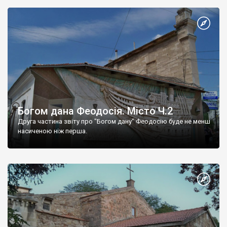
Богом дана Феодосія. Місто Ч.2
Друга частина звіту про "Богом дану" Феодосію буде не менш
насиченою ніж перша.