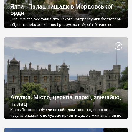
Ялта . Палац нащадків Мордовської
орди
Дивне місто все таки Ялта. Такого контрасту між багатством
і бідністю, між розкішшю і розрухою в Україні більше не
знайдеш.
Алупка. Місто, церква, парк і, звичайно,
палац
Князь Воронцов був чи не найвідомішою людиною свого
часу, але давайте не будемо кривити душею – чи знали ви це
прізвище до відвідин Алупки? Мабуть все таки ні.