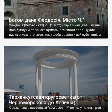
Богом дана Феодосія. Місто Ч.1
Феодосія (Кафа-12 (13) -15 (18) ст) - одне з найцікавіших (на
мою думку) міст всього Кримського півострова .Ну,але
думка в кожного своя, тому щоби розвіяти цей субєктивізм,
запрошую відвідати це
Тарханкутская кругосветка(от
Черноморского до Атлеша)
К сожалению настоящей "кругосветки" не получилось,пройти