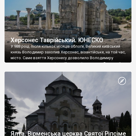
Херсонес Таврійський. ЮНЕСКО
У 988 році, після кількох місяців облоги, Великий київський
князь Володимир захопив Херсонес, візантійське, на той час,
місто. Саме взяття Херсонесу дозволило Володимиру
диктувати свої умови візантійському імператору Василю ІІ, та
одружитися з його дочкою Ганною. Цього ж року, в
Херсонесі Володимир-язичник, став Василем-християнином.
А потім було Хрещення Русі. На честь Херсонесу Таврійського
названо місто […]
Ялта. Вірменська церква Святої Ріпсіме