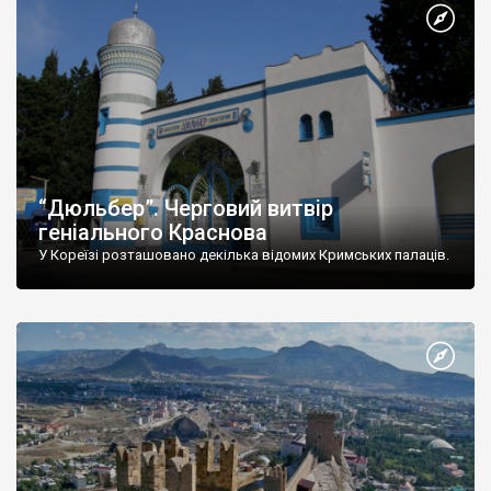
“Дюльбер”. Черговий витвір
геніального Краснова
У Кореїзі розташовано декілька відомих Кримських палаців.