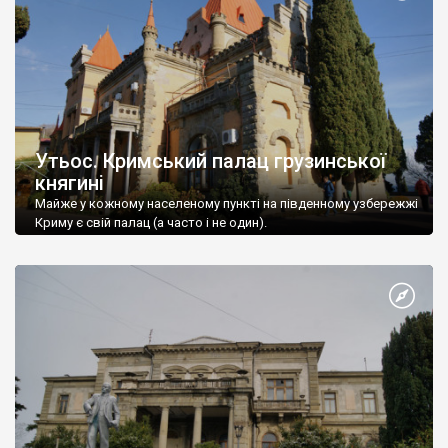
Утьос. Кримський палац грузинської
княгині
Майже у кожному населеному пункті на південному узбережжі
Криму є свій палац (а часто і не один).