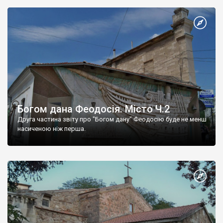
Богом дана Феодосія. Місто Ч.2
Друга частина звіту про "Богом дану" Феодосію буде не менш
насиченою ніж перша.