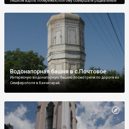
пешком вдоль побережья,поэтому совершали радиальные
вылазки из Оленевки.
Водонапорная башня в с.Почтовое
Интересную водонапорную башню посмотрели по дороге из
Симферополя в Бахчисарай.