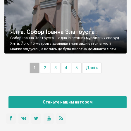
Ялта. Собор Іоанна Златоуста
Собор Іоанна Златоуста – одна із перших мурованих споруд
Ялти. Його 45-метрова дзвіниця і нині видніється в місті
майже звідусіль, а колись це була висотна домінанта Ялти.
1
2
3
4
5
Далі »
Станьте нашим автором