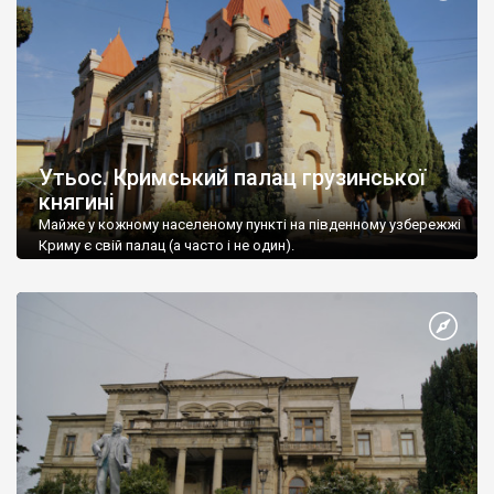
Утьос. Кримський палац грузинської
княгині
Майже у кожному населеному пункті на південному узбережжі
Криму є свій палац (а часто і не один).