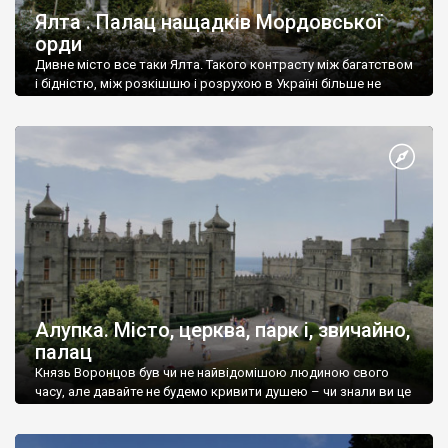
Ялта . Палац нащадків Мордовської
орди
Дивне місто все таки Ялта. Такого контрасту між багатством
і бідністю, між розкішшю і розрухою в Україні більше не
знайдеш.
Алупка. Місто, церква, парк і, звичайно,
палац
Князь Воронцов був чи не найвідомішою людиною свого
часу, але давайте не будемо кривити душею – чи знали ви це
прізвище до відвідин Алупки? Мабуть все таки ні.