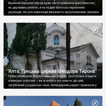
Вірменія першою серед країн світу прийняла християнство,
як державну релігію, й на подив багатьох пересічних
українців, які усіх кавказців вважають мусульманами, вірмени
є відданими вірянами Христа
Ялта. Грецька церква Феодора Тирона
Греки залишили Україні чималий спадок. Достатньо згадати
ніжинські огірочки – ви ж мабуть всі знаєте, що цей,
загублений у радянські часи, легендарний рецепт привезли у
Ніжин греки?