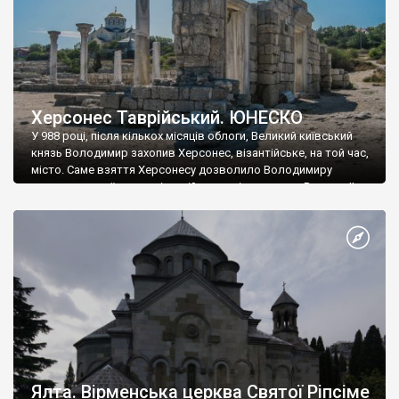
Херсонес Таврійський. ЮНЕСКО
У 988 році, після кількох місяців облоги, Великий київський
князь Володимир захопив Херсонес, візантійське, на той час,
місто. Саме взяття Херсонесу дозволило Володимиру
диктувати свої умови візантійському імператору Василю ІІ, та
одружитися з його дочкою Ганною. Цього ж року, в
Херсонесі Володимир-язичник, став Василем-християнином.
А потім було Хрещення Русі. На честь Херсонесу Таврійського
названо місто […]
Ялта. Вірменська церква Святої Ріпсіме