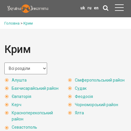
uk
ru
en
Головна
>
Крим
Крим
Алушта
Сімферопольський район
Бахчисарайський район
Судак
Євпаторія
Феодосія
Керч
Чорноморський район
Красноперекопський
Ялта
район
Севастополь