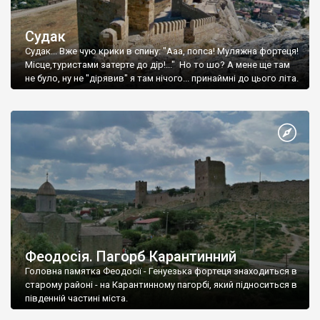
Судак
Судак... Вже чую крики в спину: "Ааа, попса! Муляжна фортеця!
Місце,туристами затерте до дір!..." Но то шо? А мене ще там
не було, ну не "дірявив" я там нічого... принаймні до цього літа.
Феодосія. Пагорб Карантинний
Головна памятка Феодосії - Генуезька фортеця знаходиться в
старому районі - на Карантинному пагорбі, який підноситься в
південній частині міста.