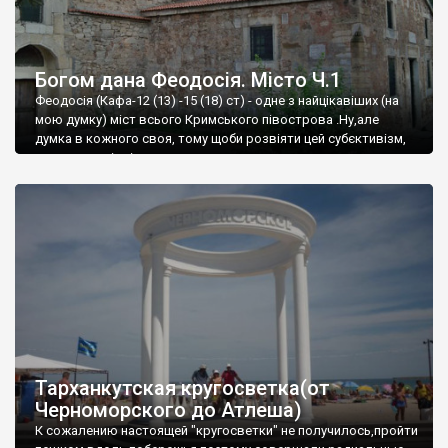
Богом дана Феодосія. Місто Ч.1
Феодосія (Кафа-12 (13) -15 (18) ст) - одне з найцікавіших (на
мою думку) міст всього Кримського півострова .Ну,але
думка в кожного своя, тому щоби розвіяти цей субєктивізм,
запрошую відвідати це
Тарханкутская кругосветка(от
Черноморского до Атлеша)
К сожалению настоящей "кругосветки" не получилось,пройти