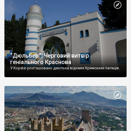
“Дюльбер”. Черговий витвір
геніального Краснова
У Кореїзі розташовано декілька відомих Кримських палаців.