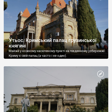
Утьос. Кримський палац грузинської
княгині
Майже у кожному населеному пункті на південному узбережжі
Криму є свій палац (а часто і не один).