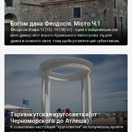
Богом дана Феодосія. Місто Ч.1
Феодосія (Кафа-12 (13) -15 (18) ст) - одне з найцікавіших (на
мою думку) міст всього Кримського півострова .Ну,але
думка в кожного своя, тому щоби розвіяти цей субєктивізм,
запрошую відвідати це
Тарханкутская кругосветка(от
Черноморского до Атлеша)
К сожалению настоящей "кругосветки" не получилось,пройти