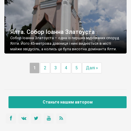
Ялта. Собор Іоанна Златоуста
Собор Іоанна Златоуста – одна із перших мурованих споруд
Ялти. Його 45-метрова дзвіниця і нині видніється в місті
майже звідусіль, а колись це була висотна домінанта Ялти.
1
2
3
4
5
Далі »
Станьте нашим автором