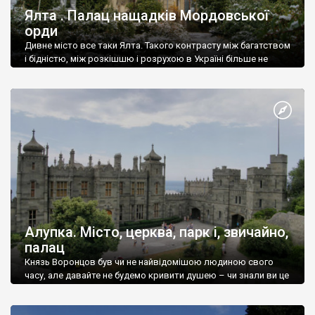
Ялта . Палац нащадків Мордовської
орди
Дивне місто все таки Ялта. Такого контрасту між багатством
і бідністю, між розкішшю і розрухою в Україні більше не
знайдеш.
Алупка. Місто, церква, парк і, звичайно,
палац
Князь Воронцов був чи не найвідомішою людиною свого
часу, але давайте не будемо кривити душею – чи знали ви це
прізвище до відвідин Алупки? Мабуть все таки ні.