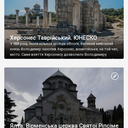
Херсонес Таврійський. ЮНЕСКО
У 988 році, після кількох місяців облоги, Великий київський
князь Володимир захопив Херсонес, візантійське, на той час,
місто. Саме взяття Херсонесу дозволило Володимиру
диктувати свої умови візантійському імператору Василю ІІ, та
одружитися з його дочкою Ганною. Цього ж року, в
Херсонесі Володимир-язичник, став Василем-християнином.
А потім було Хрещення Русі. На честь Херсонесу Таврійського
названо місто […]
Ялта. Вірменська церква Святої Ріпсіме