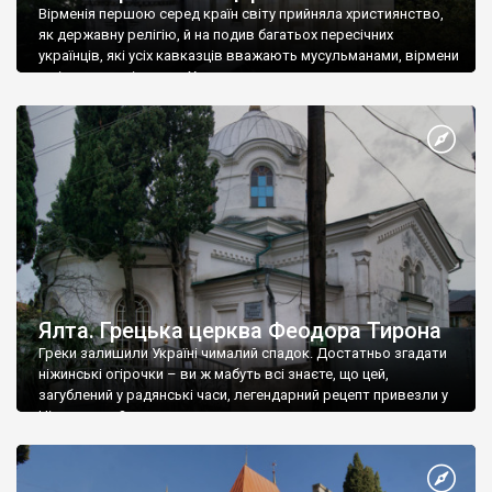
Вірменія першою серед країн світу прийняла християнство,
як державну релігію, й на подив багатьох пересічних
українців, які усіх кавказців вважають мусульманами, вірмени
є відданими вірянами Христа
Ялта. Грецька церква Феодора Тирона
Греки залишили Україні чималий спадок. Достатньо згадати
ніжинські огірочки – ви ж мабуть всі знаєте, що цей,
загублений у радянські часи, легендарний рецепт привезли у
Ніжин греки?