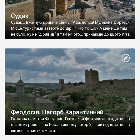
Судак
Судак... Вже чую крики в спину: "Ааа, попса! Муляжна фортеця!
Місце,туристами затерте до дір!..." Но то шо? А мене ще там
не було, ну не "дірявив" я там нічого... принаймні до цього літа.
Феодосія. Пагорб Карантинний
Головна памятка Феодосії - Генуезька фортеця знаходиться в
старому районі - на Карантинному пагорбі, який підноситься в
південній частині міста.