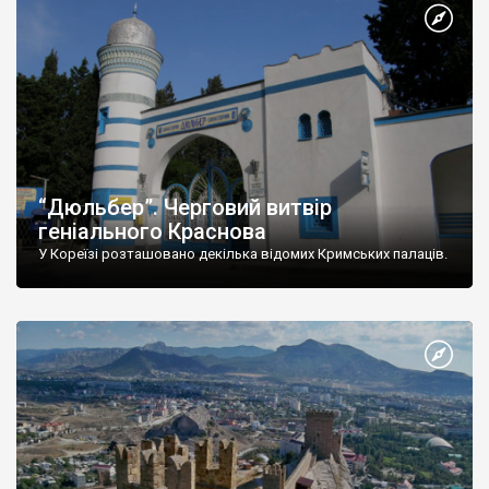
“Дюльбер”. Черговий витвір
геніального Краснова
У Кореїзі розташовано декілька відомих Кримських палаців.