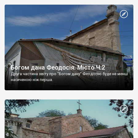
Богом дана Феодосія. Місто Ч.2
Друга частина звіту про "Богом дану" Феодосію буде не менш
насиченою ніж перша.