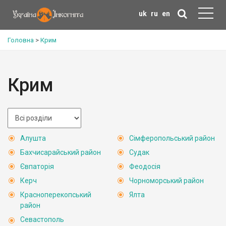
uk
ru
en
Головна
>
Крим
Крим
Алушта
Сімферопольський район
Бахчисарайський район
Судак
Євпаторія
Феодосія
Керч
Чорноморський район
Красноперекопський
Ялта
район
Севастополь