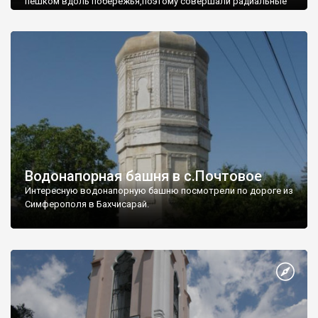
пешком вдоль побережья,поэтому совершали радиальные
вылазки из Оленевки.
Водонапорная башня в с.Почтовое
Интересную водонапорную башню посмотрели по дороге из
Симферополя в Бахчисарай.