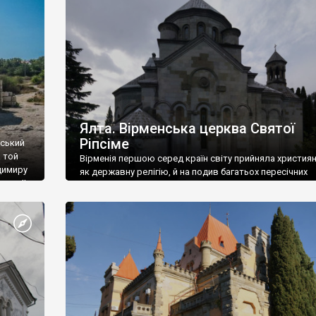
ефактів
називаються «повстяками» (postaki)…” “Вино. Крим
єкту
виробляє відмінне вино і його вдосталь: воно все ду
го».
легке біле і дуже […]
ти та
Ялта. Вірменська церква Святої
Ріпсіме
вський
 той
Вірменія першою серед країн світу прийняла христия
димиру
як державну релігію, й на подив багатьох пересічних
илю ІІ,
українців, які усіх кавказців вважають мусульманами,
 в
вірмени є відданими вірянами Христа