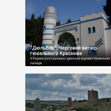
“Дюльбер”. Черговий витвір
геніального Краснова
У Кореїзі розташовано декілька відомих Кримських
палаців.