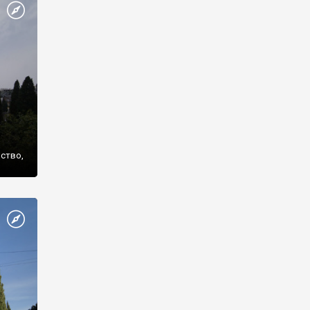
же
нство,