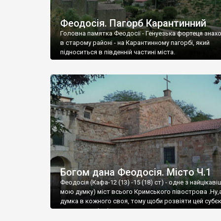
Феодосія. Пагорб Карантинний
Головна памятка Феодосії - Генуезька фортеця знах
в старому районі - на Карантинному пагорбі, який
підноситься в південній частині міста.
Богом дана Феодосія. Місто Ч.1
Феодосія (Кафа-12 (13) -15 (18) ст) - одне з найцікаві
мою думку) міст всього Кримського півострова .Ну,
думка в кожного своя, тому щоби розвіяти цей субєк
запрошую відвідати це