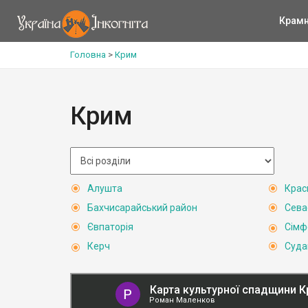
Крам
Головна
>
Крим
Крим
Алушта
Крас
Бахчисарайський район
Сева
Євпаторія
Сімф
Керч
Суда