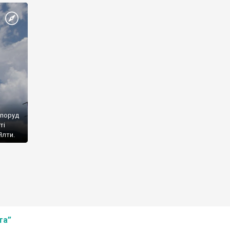
споруд
ті
Ялти.
та”