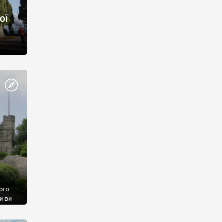
ої
ого
и ви