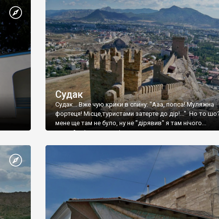
Судак
Судак... Вже чую крики в спину: "Ааа, попса! Муляжна
фортеця! Місце,туристами затерте до дір!..." Но то шо
мене ще там не було, ну не "дірявив" я там нічого...
принаймні до цього літа.