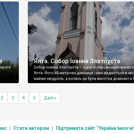
е
Ялта. Собор Іоанна Златоуста
ороге
Собор Іоанна Златоуста – одна із перших мурованих 
Ялти. Його 45-метрова дзвіниця і нині видніється в міс
майже звідусіль, а колись це була висотна домінанта 
2
3
4
5
Далі »
нас
Стати автором
Підтримати сайт “Україна Інкогні