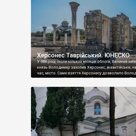
музею «Новгородський музей-заповідник» сотні арт
візантійської доби. Раритети викрадені з фондів об’
культурної спадщини ЮНЕСКО «Херсонеса Таврійсько
Офіційно – на виставку «Золото Візантії», але експер
влада в Україні вважають це лише […]
Херсонес Таврійський. ЮНЕСКО
У 988 році, після кількох місяців облоги, Великий киї
князь Володимир захопив Херсонес, візантійське, на
час, місто. Саме взяття Херсонесу дозволило Воло
диктувати свої умови візантійському імператору Вас
та одружитися з його дочкою Ганною. Цього ж року,
Херсонесі Володимир-язичник, став Василем-
християнином. А потім було Хрещення Русі. На честь
Херсонесу Таврійського названо місто […]