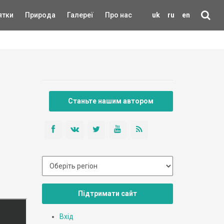
ятки
Природа
Галереї
Про нас
uk
ru
en
Станьте нашим автором
Підтримати сайт
Вхід