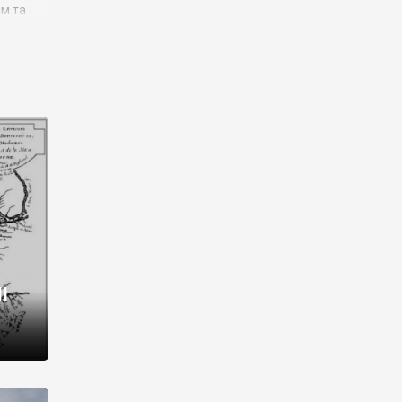
им та
ора і
є
го типу,
ей-
рний
ста:
 райони
від 2
I
і,
рукти,
 котрі