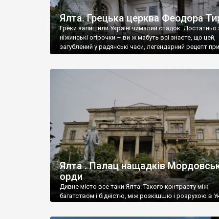
Ялта. Грецька церква Феодора Ти
Греки залишили Україні чималий спадок. Достатньо 
ніжинські огірочки – ви ж мабуть всі знаєте, що цей,
загублений у радянські часи, легендарний рецепт пр
Ніжин греки?
Ялта . Палац нащадків Мордовськ
орди
Дивне місто все таки Ялта. Такого контрасту між
багатством і бідністю, між розкішшю і розрухою в Ук
більше не знайдеш.