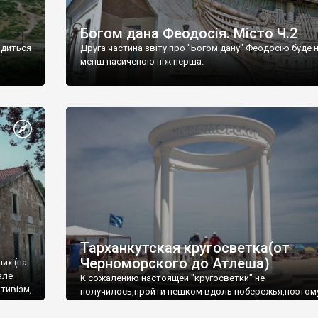
Богом дана Феодосія. Місто Ч.2
одиться
Друга частина звіту про "Богом дану" Феодосію буде 
менш насиченою ніж перша.
Тарханкутская кругосветка(от
Черноморского до Атлеша)
ших (на
але
К сожалению настоящей "кругосветки" не
тивізм,
получилось,пройти пешком вдоль побережья,поэтом
совершали радиальные вылазки из Оленевки.