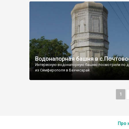
Водонапорная башня в с.Почтово
Интересную водонапорную башню посмотрели по д
из Симферополя в Бахчисарай.
1
Про 