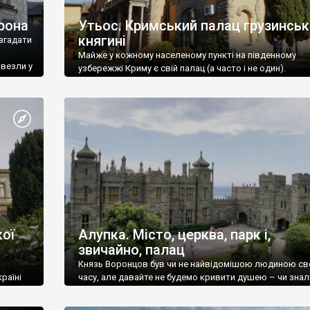
рона
Утьос. Кримський палац грузинськ
княгині
згадати
Майже у кожному населеному пункті на південному
ивезли у
узбережжі Криму є свій палац (а часто і не один).
ої
Алупка. Місто, церква, парк і,
звичайно, палац
Князь Воронцов був чи не найвідомішою людиною св
раїні
часу, але давайте не будемо кривити душею – чи знал
це прізвище до відвідин Алупки? Мабуть все таки ні.