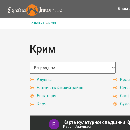
Крам
Головна
>
Крим
Крим
Алушта
Крас
Бахчисарайський район
Сева
Євпаторія
Сімф
Керч
Суда