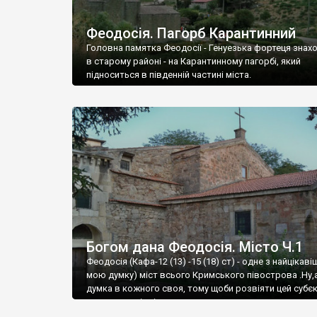
Феодосія. Пагорб Карантинний
Головна памятка Феодосії - Генуезька фортеця знах
в старому районі - на Карантинному пагорбі, який
підноситься в південній частині міста.
Богом дана Феодосія. Місто Ч.1
Феодосія (Кафа-12 (13) -15 (18) ст) - одне з найцікаві
мою думку) міст всього Кримського півострова .Ну,
думка в кожного своя, тому щоби розвіяти цей субєк
запрошую відвідати це