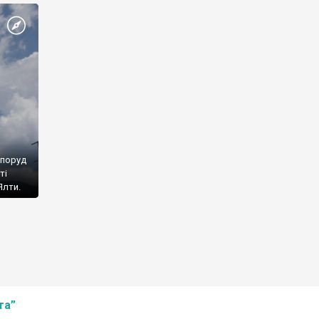
споруд
ті
Ялти.
та”