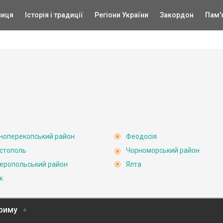
ниця
Історія і традиції
Регіони України
Закордон
Пам'
ноперекопський район
Феодосія
стополь
Чорноморський район
еропольський район
Ялта
к