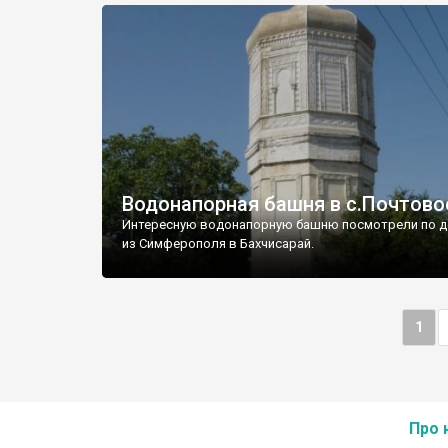
Водонапорная башня в с.Почтово
Интересную водонапорную башню посмотрели по д
из Симферополя в Бахчисарай.
1
Про 