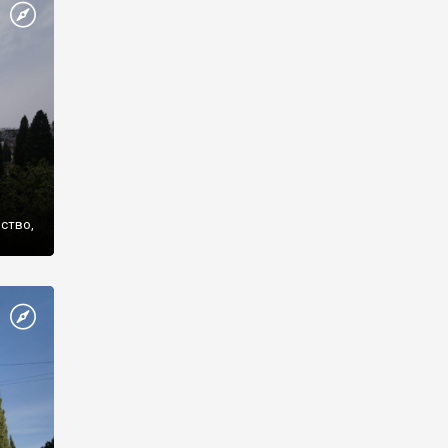
же
нство,