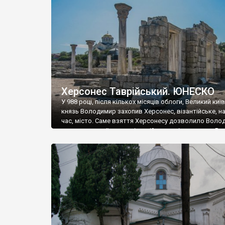
музею «Новгородський музей-заповідник» сотні арт
візантійської доби. Раритети викрадені з фондів об’
культурної спадщини ЮНЕСКО «Херсонеса Таврійсько
Офіційно – на виставку «Золото Візантії», але експер
влада в Україні вважають це лише […]
Херсонес Таврійський. ЮНЕСКО
У 988 році, після кількох місяців облоги, Великий киї
князь Володимир захопив Херсонес, візантійське, на
час, місто. Саме взяття Херсонесу дозволило Воло
диктувати свої умови візантійському імператору Вас
та одружитися з його дочкою Ганною. Цього ж року,
Херсонесі Володимир-язичник, став Василем-
християнином. А потім було Хрещення Русі. На честь
Херсонесу Таврійського названо місто […]