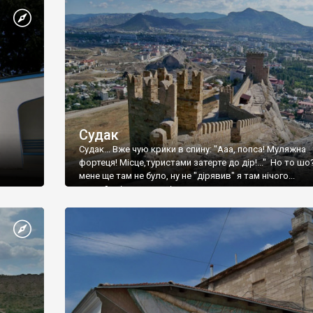
Судак
Судак... Вже чую крики в спину: "Ааа, попса! Муляжна
фортеця! Місце,туристами затерте до дір!..." Но то шо
мене ще там не було, ну не "дірявив" я там нічого...
принаймні до цього літа.