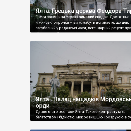
Ялта. Грецька церква Феодора Ти
Греки залишили Україні чималий спадок. Достатньо 
ніжинські огірочки – ви ж мабуть всі знаєте, що цей,
загублений у радянські часи, легендарний рецепт пр
Ніжин греки?
Ялта . Палац нащадків Мордовськ
орди
Дивне місто все таки Ялта. Такого контрасту між
багатством і бідністю, між розкішшю і розрухою в Ук
більше не знайдеш.