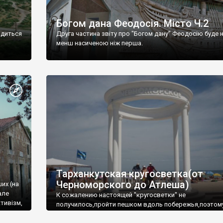
Богом дана Феодосія. Місто Ч.2
одиться
Друга частина звіту про "Богом дану" Феодосію буде 
менш насиченою ніж перша.
Тарханкутская кругосветка(от
Черноморского до Атлеша)
ших (на
але
К сожалению настоящей "кругосветки" не
тивізм,
получилось,пройти пешком вдоль побережья,поэтом
совершали радиальные вылазки из Оленевки.