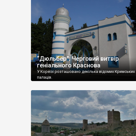
“Дюльбер”. Черговий витвір
геніального Краснова
У Кореїзі розташовано декілька відомих Кримських
палаців.