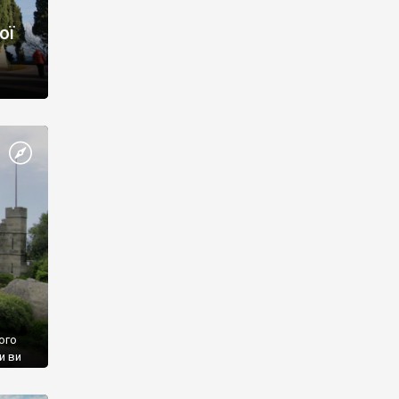
ої
ого
и ви