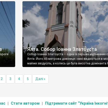
е
Ялта. Собор Іоанна Златоуста
ороге
Собор Іоанна Златоуста – одна із перших мурованих 
Ялти. Його 45-метрова дзвіниця і нині видніється в міс
майже звідусіль, а колись це була висотна домінанта 
2
3
4
5
Далі »
нас
Стати автором
Підтримати сайт “Україна Інкогні