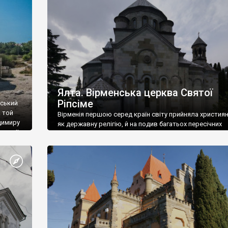
ефактів
називаються «повстяками» (postaki)…” “Вино. Крим
єкту
виробляє відмінне вино і його вдосталь: воно все ду
го».
легке біле і дуже […]
ти та
Ялта. Вірменська церква Святої
Ріпсіме
вський
 той
Вірменія першою серед країн світу прийняла христия
димиру
як державну релігію, й на подив багатьох пересічних
илю ІІ,
українців, які усіх кавказців вважають мусульманами,
 в
вірмени є відданими вірянами Христа