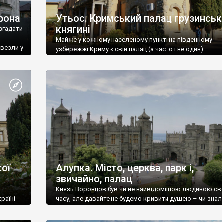
рона
Утьос. Кримський палац грузинськ
княгині
згадати
Майже у кожному населеному пункті на південному
ивезли у
узбережжі Криму є свій палац (а часто і не один).
ої
Алупка. Місто, церква, парк і,
звичайно, палац
Князь Воронцов був чи не найвідомішою людиною св
раїні
часу, але давайте не будемо кривити душею – чи знал
це прізвище до відвідин Алупки? Мабуть все таки ні.