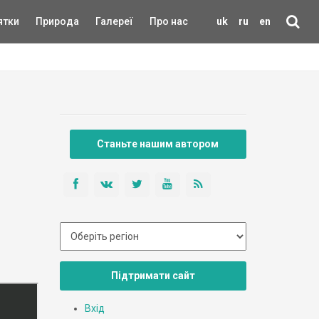
ятки
Природа
Галереї
Про нас
uk
ru
en
Станьте нашим автором
Підтримати сайт
Вхід